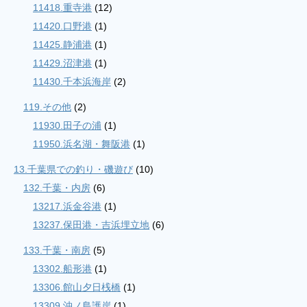
11418.重寺港
(12)
11420.口野港
(1)
11425.静浦港
(1)
11429.沼津港
(1)
11430.千本浜海岸
(2)
119.その他
(2)
11930.田子の浦
(1)
11950.浜名湖・舞阪港
(1)
13.千葉県での釣り・磯遊び
(10)
132.千葉・内房
(6)
13217.浜金谷港
(1)
13237.保田港・吉浜埋立地
(6)
133.千葉・南房
(5)
13302.船形港
(1)
13306.館山夕日桟橋
(1)
13309.沖ノ島護岸
(1)