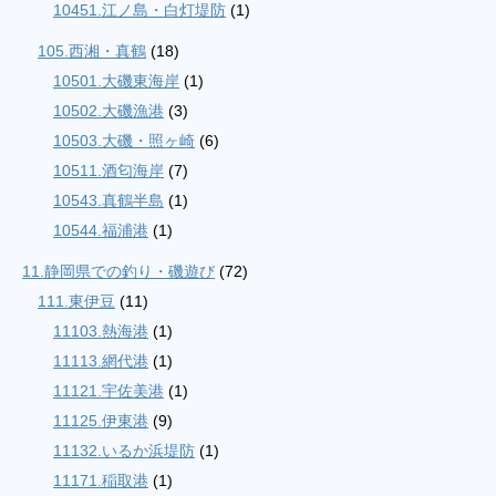
10451.江ノ島・白灯堤防
(1)
105.西湘・真鶴
(18)
10501.大磯東海岸
(1)
10502.大磯漁港
(3)
10503.大磯・照ヶ崎
(6)
10511.酒匂海岸
(7)
10543.真鶴半島
(1)
10544.福浦港
(1)
11.静岡県での釣り・磯遊び
(72)
111.東伊豆
(11)
11103.熱海港
(1)
11113.網代港
(1)
11121.宇佐美港
(1)
11125.伊東港
(9)
11132.いるか浜堤防
(1)
11171.稲取港
(1)