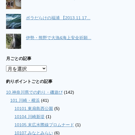
ボラだらけの福浦 【2013.11.17...
伊勢・熊野で大漁&海上安全祈願...
月ごとの記事
月
ご
と
釣りポイントごとの記事
の
10.神奈川県での釣り・磯遊び
(142)
記
事
101.川崎・横浜
(41)
10101.東扇島西公園
(5)
10104.川崎新堤
(1)
10105.末広水際線プロムナード
(1)
10107.みなとみらい
(6)