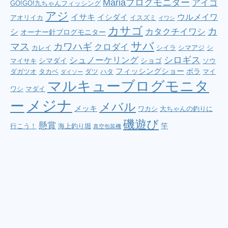
Mariaブログモニター
アイゴ
GO!GO!九ちゃんフィッシング
アジ
イサキ
ウルメイワ
イシダイ
アオリイカ
イスズミ
イワシ
カサゴ
カ
シ
カタクチイワシ
オーナー針ブログモニター
サバ
マス
カワハギ
クロダイ
カレイ
シイラ
シマアジ
シ
シロギス
シュノーケリング
シマダイ
ショゴ
マイサキ
ソウ
フィッシングショー
ボラ
ダガツオ
タカベ
ダツ
ハタ
マイ
ダイソー
マルキューブログモニタ
ワシ
マダイ
メジナ
ー
メバル
メッキ
ワカシ
大ちゃんの釣りに
磯遊び
懸賞
竿
行こう！
海上釣り堀
真空包装機