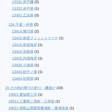
13331.伊戸磯
(2)
13332.伊戸港
(1)
13362.乙浜港
(3)
134.千葉・外房
(2)
13414.鴨川港
(2)
13415.前原フィッシャリーナ
(1)
13416.前原海岸
(1)
13418.浜荻港
(1)
13425.内浦海岸
(1)
13426.小湊港
(1)
13443.砂子ノ浦
(1)
13444.松部港
(1)
19.その他の県での釣り・磯遊び
(10)
19001.愛知県三河
(1)
19011.三重県二見町・江突堤
(1)
19021.和歌山県那智勝浦町・勝浦漁港
(1)