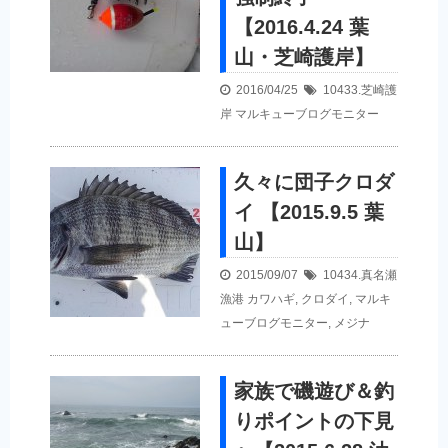
【2016.4.24 葉
山・芝崎護岸】
2016/04/25
10433.芝崎護
岸
マルキューブログモニター
久々に団子クロダ
イ 【2015.9.5 葉
山】
2015/09/07
10434.真名瀬
漁港
カワハギ
,
クロダイ
,
マルキ
ューブログモニター
,
メジナ
家族で磯遊び＆釣
りポイントの下見