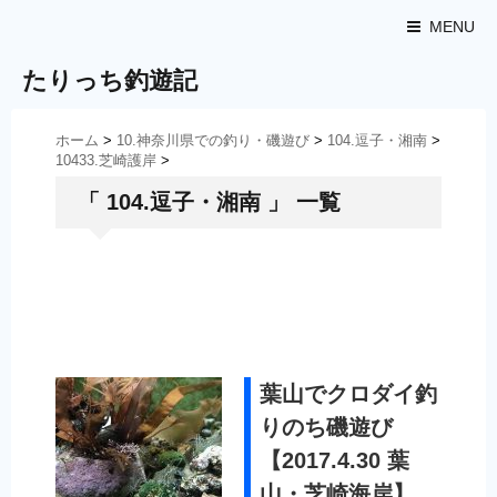
MENU
たりっち釣遊記
ホーム
>
10.神奈川県での釣り・磯遊び
>
104.逗子・湘南
>
10433.芝崎護岸
>
「 104.逗子・湘南 」 一覧
葉山でクロダイ釣
りのち磯遊び
【2017.4.30 葉
山・芝崎海岸】