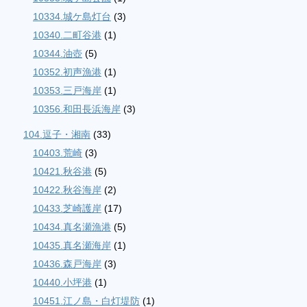
10334.城ケ島灯台
(3)
10340.二町谷港
(1)
10344.油壺
(5)
10352.初声漁港
(1)
10353.三戸海岸
(1)
10356.和田長浜海岸
(3)
104.逗子・湘南
(33)
10403.荒崎
(3)
10421.秋谷港
(5)
10422.秋谷海岸
(2)
10433.芝崎護岸
(17)
10434.真名瀬漁港
(5)
10435.真名瀬海岸
(1)
10436.森戸海岸
(3)
10440.小坪港
(1)
10451.江ノ島・白灯堤防
(1)