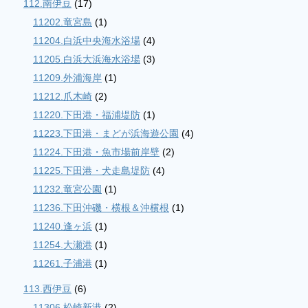
112.南伊豆
(17)
11202.竜宮島
(1)
11204.白浜中央海水浴場
(4)
11205.白浜大浜海水浴場
(3)
11209.外浦海岸
(1)
11212.爪木崎
(2)
11220.下田港・福浦堤防
(1)
11223.下田港・まどが浜海遊公園
(4)
11224.下田港・魚市場前岸壁
(2)
11225.下田港・犬走島堤防
(4)
11232.竜宮公園
(1)
11236.下田沖磯・横根＆沖横根
(1)
11240.逢ヶ浜
(1)
11254.大瀬港
(1)
11261.子浦港
(1)
113.西伊豆
(6)
11306.松崎新港
(2)