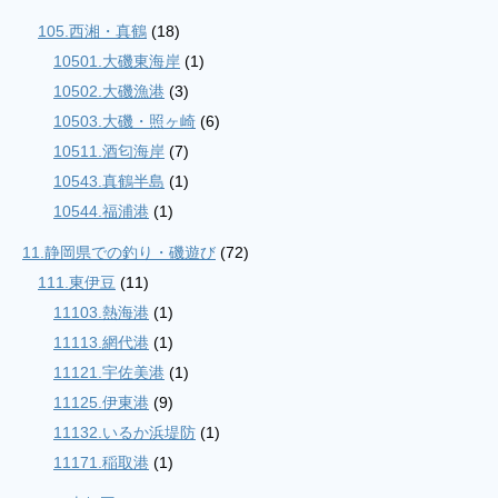
105.西湘・真鶴
(18)
10501.大磯東海岸
(1)
10502.大磯漁港
(3)
10503.大磯・照ヶ崎
(6)
10511.酒匂海岸
(7)
10543.真鶴半島
(1)
10544.福浦港
(1)
11.静岡県での釣り・磯遊び
(72)
111.東伊豆
(11)
11103.熱海港
(1)
11113.網代港
(1)
11121.宇佐美港
(1)
11125.伊東港
(9)
11132.いるか浜堤防
(1)
11171.稲取港
(1)