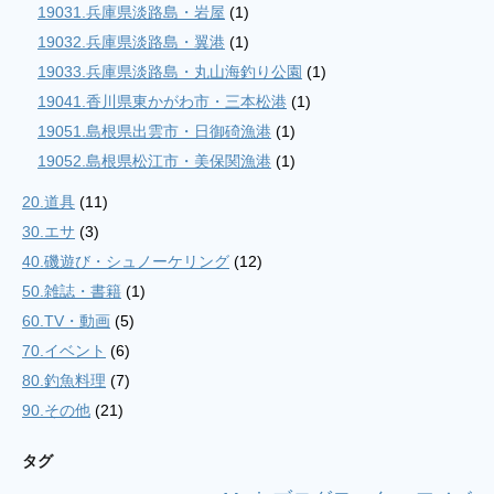
19031.兵庫県淡路島・岩屋
(1)
19032.兵庫県淡路島・翼港
(1)
19033.兵庫県淡路島・丸山海釣り公園
(1)
19041.香川県東かがわ市・三本松港
(1)
19051.島根県出雲市・日御碕漁港
(1)
19052.島根県松江市・美保関漁港
(1)
20.道具
(11)
30.エサ
(3)
40.磯遊び・シュノーケリング
(12)
50.雑誌・書籍
(1)
60.TV・動画
(5)
70.イベント
(6)
80.釣魚料理
(7)
90.その他
(21)
タグ