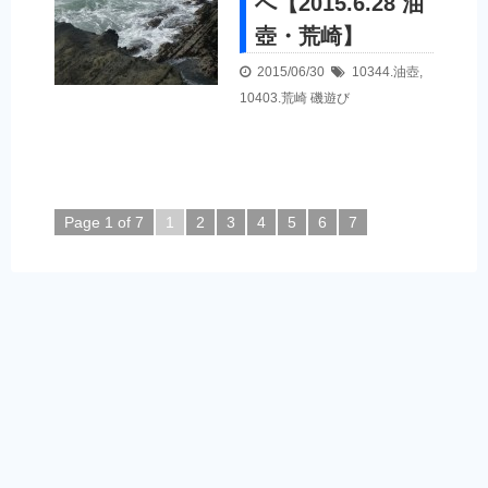
へ【2015.6.28 油
壺・荒崎】
2015/06/30
10344.油壺
,
10403.荒崎
磯遊び
Page 1 of 7
1
2
3
4
5
6
7