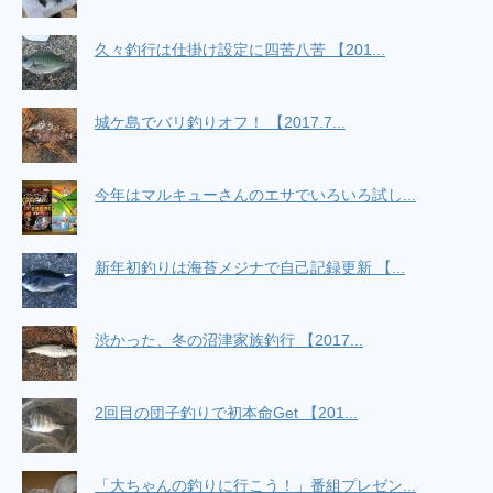
久々釣行は仕掛け設定に四苦八苦 【201...
城ケ島でバリ釣りオフ！ 【2017.7...
今年はマルキューさんのエサでいろいろ試し...
新年初釣りは海苔メジナで自己記録更新 【...
渋かった、冬の沼津家族釣行 【2017...
2回目の団子釣りで初本命Get 【201...
「大ちゃんの釣りに行こう！」番組プレゼン...