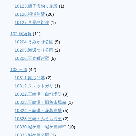
10123.磯子海釣り施設
(1)
10126.福浦岸壁
(26)
10127.八景島対岸
(1)
102.横須賀
(11)
10204.うみかぜ公園
(5)
10205.海辺つり公園
(2)
10206.三春町岸壁
(5)
103.三浦
(42)
10311.毘沙門港
(2)
10312.ヌスットガリ
(1)
10322.三崎港・白灯堤防
(9)
10323.三崎港・旧魚市場前
(1)
10324.三崎港・花暮岸壁
(5)
10328.三崎・みうら海王
(2)
10330.城ケ島・城ケ島岸壁
(10)
10333.城ケ島公園
(1)