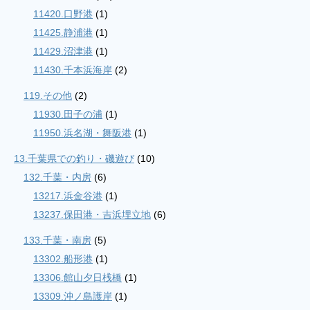
11420.口野港
(1)
11425.静浦港
(1)
11429.沼津港
(1)
11430.千本浜海岸
(2)
119.その他
(2)
11930.田子の浦
(1)
11950.浜名湖・舞阪港
(1)
13.千葉県での釣り・磯遊び
(10)
132.千葉・内房
(6)
13217.浜金谷港
(1)
13237.保田港・吉浜埋立地
(6)
133.千葉・南房
(5)
13302.船形港
(1)
13306.館山夕日桟橋
(1)
13309.沖ノ島護岸
(1)