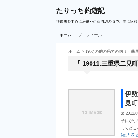
たりっち釣遊記
神奈川を中心に房総や伊豆周辺の海で、主に家族
ホーム
プロフィール
ホーム
>
19.その他の県での釣り・磯
「 19011.三重県二見
伊勢
見町
2012/0
子供が小
ってどこ
続きを