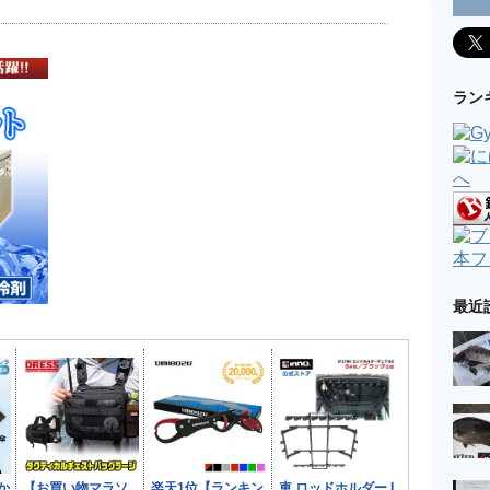
ラン
本フ
最近