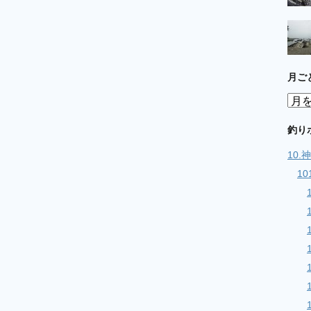
月ご
月
ご
と
釣り
の
10
記
事
1