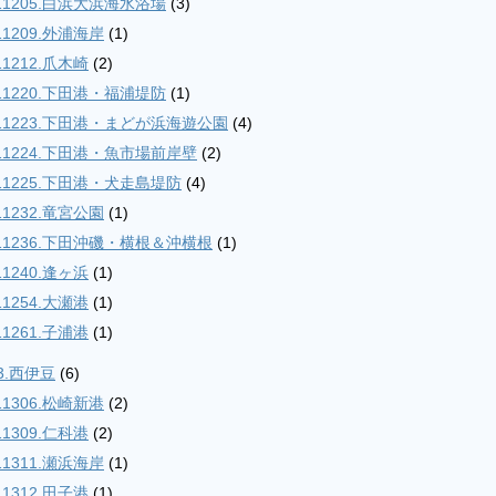
11205.白浜大浜海水浴場
(3)
11209.外浦海岸
(1)
11212.爪木崎
(2)
11220.下田港・福浦堤防
(1)
11223.下田港・まどが浜海遊公園
(4)
11224.下田港・魚市場前岸壁
(2)
11225.下田港・犬走島堤防
(4)
11232.竜宮公園
(1)
11236.下田沖磯・横根＆沖横根
(1)
11240.逢ヶ浜
(1)
11254.大瀬港
(1)
11261.子浦港
(1)
3.西伊豆
(6)
11306.松崎新港
(2)
11309.仁科港
(2)
11311.瀬浜海岸
(1)
11312.田子港
(1)