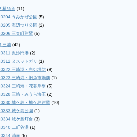
2.横須賀
(11)
10204.うみかぜ公園
(5)
10205.海辺つり公園
(2)
10206.三春町岸壁
(5)
3.三浦
(42)
10311.毘沙門港
(2)
10312.ヌスットガリ
(1)
10322.三崎港・白灯堤防
(9)
10323.三崎港・旧魚市場前
(1)
10324.三崎港・花暮岸壁
(5)
10328.三崎・みうら海王
(2)
10330.城ケ島・城ケ島岸壁
(10)
10333.城ケ島公園
(1)
10334.城ケ島灯台
(3)
10340.二町谷港
(1)
10344.油壺
(5)