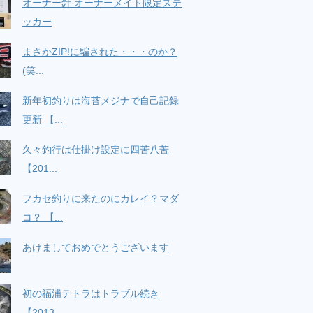
オーナー針 オーナーメイト限定ステ
ッカー
まさかZIP!に騙された・・・のか？
(笑...
新年初釣りは海苔メジナで自己記録
更新 【...
久々釣行は仕掛け設定に四苦八苦
【201...
フカセ釣りに来たのにカレイ？マダ
コ？ 【...
あけましておめでとうございます
初の福浦テトラはトラブル続き
【2013...