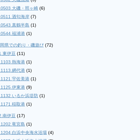
10503.大磯・照ヶ崎
(6)
10511.酒匂海岸
(7)
10543.真鶴半島
(1)
10544.福浦港
(1)
.静岡県での釣り・磯遊び
(72)
1.東伊豆
(11)
11103.熱海港
(1)
11113.網代港
(1)
11121.宇佐美港
(1)
11125.伊東港
(9)
11132.いるか浜堤防
(1)
11171.稲取港
(1)
2.南伊豆
(17)
11202.竜宮島
(1)
11204.白浜中央海水浴場
(4)