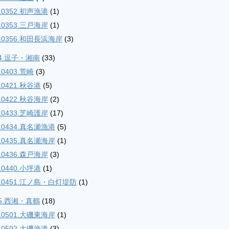
10352.初声漁港
(1)
10353.三戸海岸
(1)
10356.和田長浜海岸
(3)
04.逗子・湘南
(33)
10403.荒崎
(3)
10421.秋谷港
(5)
10422.秋谷海岸
(2)
10433.芝崎護岸
(17)
10434.真名瀬漁港
(5)
10435.真名瀬海岸
(1)
10436.森戸海岸
(3)
10440.小坪港
(1)
10451.江ノ島・白灯堤防
(1)
05.西湘・真鶴
(18)
10501.大磯東海岸
(1)
10502.大磯漁港
(3)