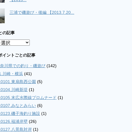
三浦で磯遊び・後編 【2013.7.20...
との記事
ポイントごとの記事
.神奈川県での釣り・磯遊び
(142)
01.川崎・横浜
(41)
10101.東扇島西公園
(5)
10104.川崎新堤
(1)
10105.末広水際線プロムナード
(1)
10107.みなとみらい
(6)
10123.磯子海釣り施設
(1)
10126.福浦岸壁
(26)
10127.八景島対岸
(1)