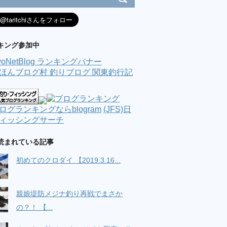
キング参加中
(JFS)日
ィッシングサーチ
読まれている記事
初めてのクロダイ 【2019.3.16...
親娘堤防メジナ釣り再戦でまさか
の？！ 【...