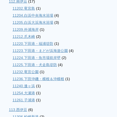
112.南伊豆
(17)
11202.竜宮島
(1)
11204.白浜中央海水浴場
(4)
11205.白浜大浜海水浴場
(3)
11209.外浦海岸
(1)
11212.爪木崎
(2)
11220.下田港・福浦堤防
(1)
11223.下田港・まどが浜海遊公園
(4)
11224.下田港・魚市場前岸壁
(2)
11225.下田港・犬走島堤防
(4)
11232.竜宮公園
(1)
11236.下田沖磯・横根＆沖横根
(1)
11240.逢ヶ浜
(1)
11254.大瀬港
(1)
11261.子浦港
(1)
113.西伊豆
(6)
11306.松崎新港
(2)