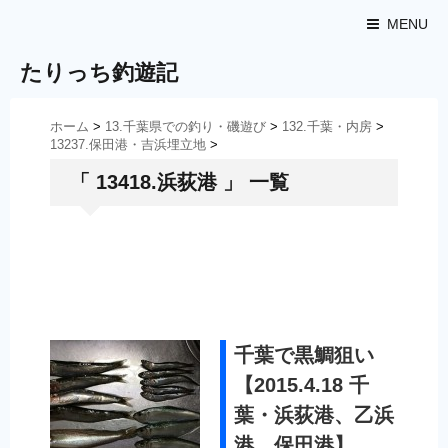
MENU
たりっち釣遊記
ホーム
>
13.千葉県での釣り・磯遊び
>
132.千葉・内房
>
13237.保田港・吉浜埋立地
>
「 13418.浜荻港 」 一覧
千葉で黒鯛狙い
【2015.4.18 千
葉・浜荻港、乙浜
港、保田港】