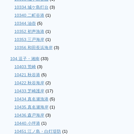
10334.城ケ島灯台
(3)
10340.二町谷港
(1)
10344.油壺
(5)
10352.初声漁港
(1)
10353.三戸海岸
(1)
10356.和田長浜海岸
(3)
104.逗子・湘南
(33)
10403.荒崎
(3)
10421.秋谷港
(5)
10422.秋谷海岸
(2)
10433.芝崎護岸
(17)
10434.真名瀬漁港
(5)
10435.真名瀬海岸
(1)
10436.森戸海岸
(3)
10440.小坪港
(1)
10451.江ノ島・白灯堤防
(1)