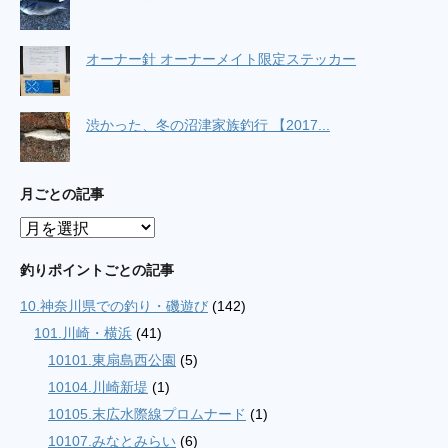
オーナー針 オーナーメイト限定ステッカー
渋かった、冬の沼津家族釣行 【2017...
月ごとの記事
月
ご
と
釣りポイントごとの記事
の
10.神奈川県での釣り・磯遊び
(142)
記
事
101.川崎・横浜
(41)
10101.東扇島西公園
(5)
10104.川崎新堤
(1)
10105.末広水際線プロムナード
(1)
10107.みなとみらい
(6)