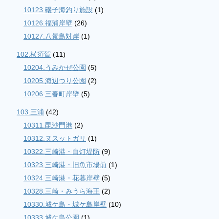
10123.磯子海釣り施設
(1)
10126.福浦岸壁
(26)
10127.八景島対岸
(1)
102.横須賀
(11)
10204.うみかぜ公園
(5)
10205.海辺つり公園
(2)
10206.三春町岸壁
(5)
103.三浦
(42)
10311.毘沙門港
(2)
10312.ヌスットガリ
(1)
10322.三崎港・白灯堤防
(9)
10323.三崎港・旧魚市場前
(1)
10324.三崎港・花暮岸壁
(5)
10328.三崎・みうら海王
(2)
10330.城ケ島・城ケ島岸壁
(10)
10333.城ケ島公園
(1)