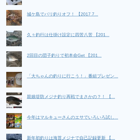
城ケ島でバリ釣りオフ！ 【2017.7...
久々釣行は仕掛け設定に四苦八苦 【201...
2回目の団子釣りで初本命Get 【201...
「大ちゃんの釣りに行こう！」番組プレゼン...
親娘堤防メジナ釣り再戦でまさかの？！ 【...
今年はマルキューさんのエサでいろいろ試し...
新年初釣りは海苔メジナで自己記録更新 【...