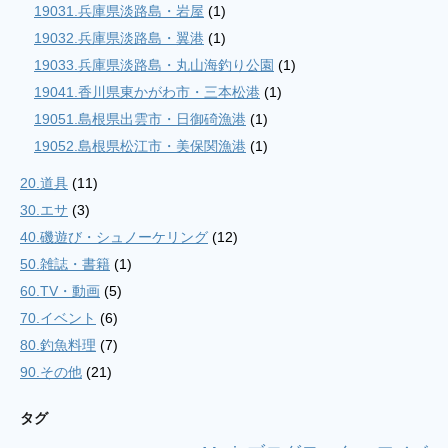
19031.兵庫県淡路島・岩屋
(1)
19032.兵庫県淡路島・翼港
(1)
19033.兵庫県淡路島・丸山海釣り公園
(1)
19041.香川県東かがわ市・三本松港
(1)
19051.島根県出雲市・日御碕漁港
(1)
19052.島根県松江市・美保関漁港
(1)
20.道具
(11)
30.エサ
(3)
40.磯遊び・シュノーケリング
(12)
50.雑誌・書籍
(1)
60.TV・動画
(5)
70.イベント
(6)
80.釣魚料理
(7)
90.その他
(21)
タグ