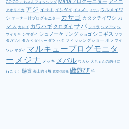
Mariaブログモニター
アイゴ
GO!GO!九ちゃんフィッシング
アジ
イサキ
ウルメイワ
イシダイ
アオリイカ
イスズミ
イワシ
カサゴ
カ
シ
カタクチイワシ
オーナー針ブログモニター
サバ
マス
カワハギ
クロダイ
カレイ
シイラ
シマアジ
シ
シロギス
シュノーケリング
シマダイ
ショゴ
マイサキ
ソウ
フィッシングショー
ボラ
ダガツオ
タカベ
ダツ
ハタ
マイ
ダイソー
マルキューブログモニタ
ワシ
マダイ
メジナ
ー
メバル
メッキ
ワカシ
大ちゃんの釣りに
磯遊び
懸賞
竿
行こう！
海上釣り堀
真空包装機