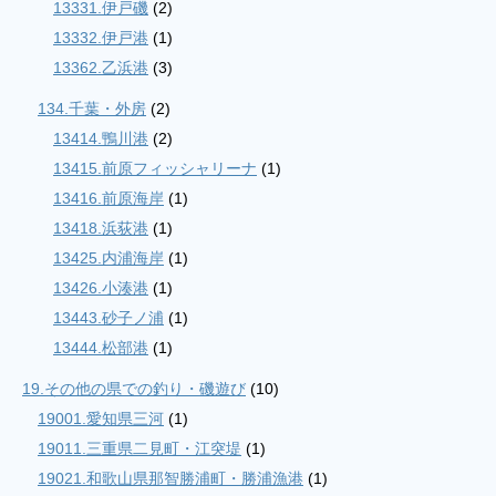
13331.伊戸磯
(2)
13332.伊戸港
(1)
13362.乙浜港
(3)
134.千葉・外房
(2)
13414.鴨川港
(2)
13415.前原フィッシャリーナ
(1)
13416.前原海岸
(1)
13418.浜荻港
(1)
13425.内浦海岸
(1)
13426.小湊港
(1)
13443.砂子ノ浦
(1)
13444.松部港
(1)
19.その他の県での釣り・磯遊び
(10)
19001.愛知県三河
(1)
19011.三重県二見町・江突堤
(1)
19021.和歌山県那智勝浦町・勝浦漁港
(1)