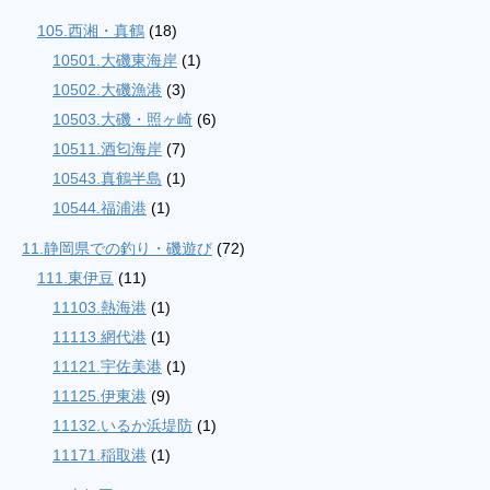
105.西湘・真鶴
(18)
10501.大磯東海岸
(1)
10502.大磯漁港
(3)
10503.大磯・照ヶ崎
(6)
10511.酒匂海岸
(7)
10543.真鶴半島
(1)
10544.福浦港
(1)
11.静岡県での釣り・磯遊び
(72)
111.東伊豆
(11)
11103.熱海港
(1)
11113.網代港
(1)
11121.宇佐美港
(1)
11125.伊東港
(9)
11132.いるか浜堤防
(1)
11171.稲取港
(1)