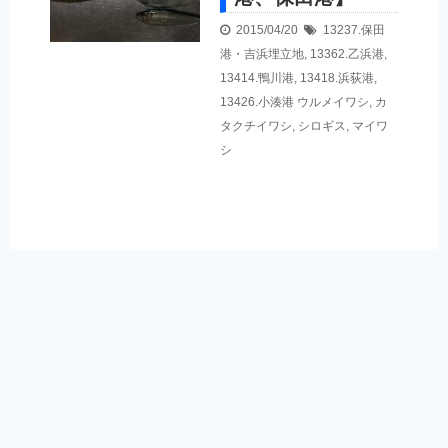
2015/04/20
13237.保田
港・吉浜埋立地
,
13362.乙浜港
,
13414.鴨川港
,
13418.浜荻港
,
13426.小湊港
ウルメイワシ
,
カ
タクチイワシ
,
シロギス
,
マイワ
シ