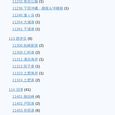
11232.竜宮公園
(1)
11236.下田沖磯・横根＆沖横根
(1)
11240.逢ヶ浜
(1)
11254.大瀬港
(1)
11261.子浦港
(1)
113.西伊豆
(6)
11306.松崎新港
(2)
11309.仁科港
(2)
11311.瀬浜海岸
(1)
11312.田子港
(1)
11323.土肥海岸
(1)
11324.土肥港
(2)
114.沼津
(41)
11401.御浜崎
(4)
11402.戸田港
(2)
11403.井田港
(6)