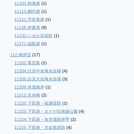
11103.熱海港
(1)
11113.網代港
(1)
11121.宇佐美港
(1)
11125.伊東港
(9)
11132.いるか浜堤防
(1)
11171.稲取港
(1)
112.南伊豆
(17)
11202.竜宮島
(1)
11204.白浜中央海水浴場
(4)
11205.白浜大浜海水浴場
(3)
11209.外浦海岸
(1)
11212.爪木崎
(2)
11220.下田港・福浦堤防
(1)
11223.下田港・まどが浜海遊公園
(4)
11224.下田港・魚市場前岸壁
(2)
11225.下田港・犬走島堤防
(4)