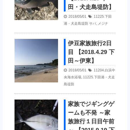
田・犬走島堤防】
2018/05/01
11225.下田
港・犬走島堤防
サバ
,
メジナ
伊豆家族旅行2日
目 【2018.4.29 下
田～伊東】
2018/05/01
11204.白浜中
央海水浴場
,
11225.下田港・犬走
島堤防
家族でジギングゲ
ームも不発 ～家
族旅行１日目午前