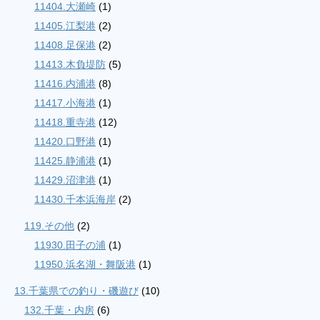
11404.大瀬崎
(1)
11405.江梨港
(2)
11408.足保港
(2)
11413.木負堤防
(5)
11416.内浦港
(8)
11417.小海港
(1)
11418.重寺港
(12)
11420.口野港
(1)
11425.静浦港
(1)
11429.沼津港
(1)
11430.千本浜海岸
(2)
119.その他
(2)
11930.田子の浦
(1)
11950.浜名湖・舞阪港
(1)
13.千葉県での釣り・磯遊び
(10)
132.千葉・内房
(6)