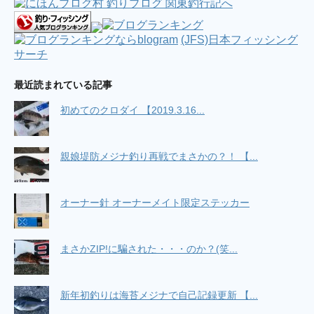
(JFS)日本フィッシング
サーチ
最近読まれている記事
初めてのクロダイ 【2019.3.16...
親娘堤防メジナ釣り再戦でまさかの？！ 【...
オーナー針 オーナーメイト限定ステッカー
まさかZIP!に騙された・・・のか？(笑...
新年初釣りは海苔メジナで自己記録更新 【...