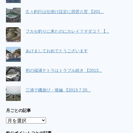
久々釣行は仕掛け設定に四苦八苦 【201...
フカセ釣りに来たのにカレイ？マダコ？ 【...
あけましておめでとうございます
初の福浦テトラはトラブル続き 【2013...
三浦で磯遊び・後編 【2013.7.20...
月ごとの記事
月
ご
と