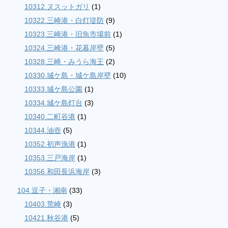
10312.ヌスットガリ
(1)
10322.三崎港・白灯堤防
(9)
10323.三崎港・旧魚市場前
(1)
10324.三崎港・花暮岸壁
(5)
10328.三崎・みうら海王
(2)
10330.城ケ島・城ケ島岸壁
(10)
10333.城ケ島公園
(1)
10334.城ケ島灯台
(3)
10340.二町谷港
(1)
10344.油壺
(5)
10352.初声漁港
(1)
10353.三戸海岸
(1)
10356.和田長浜海岸
(3)
104.逗子・湘南
(33)
10403.荒崎
(3)
10421.秋谷港
(5)