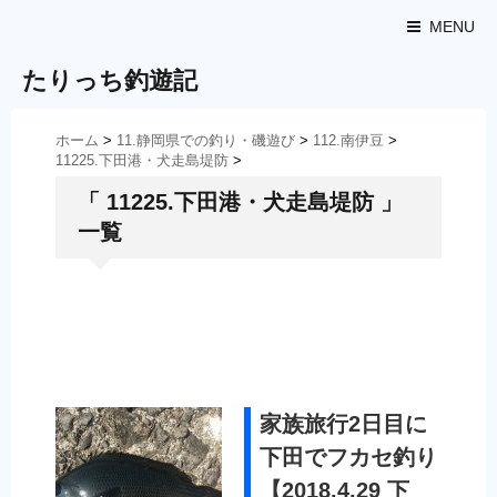
MENU
たりっち釣遊記
ホーム
>
11.静岡県での釣り・磯遊び
>
112.南伊豆
>
11225.下田港・犬走島堤防
>
「 11225.下田港・犬走島堤防 」
一覧
家族旅行2日目に
下田でフカセ釣り
【2018.4.29 下