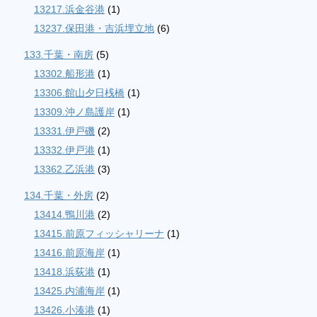
13217.浜金谷港
(1)
13237.保田港・吉浜埋立地
(6)
133.千葉・南房
(5)
13302.船形港
(1)
13306.館山夕日桟橋
(1)
13309.沖ノ島護岸
(1)
13331.伊戸磯
(2)
13332.伊戸港
(1)
13362.乙浜港
(3)
134.千葉・外房
(2)
13414.鴨川港
(2)
13415.前原フィッシャリーナ
(1)
13416.前原海岸
(1)
13418.浜荻港
(1)
13425.内浦海岸
(1)
13426.小湊港
(1)