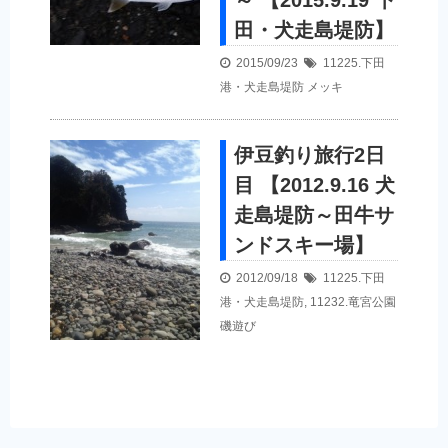
～ 【2015.9.19 下
田・犬走島堤防】
2015/09/23
11225.下田
港・犬走島堤防
メッキ
伊豆釣り旅行2日
目 【2012.9.16 犬
走島堤防～田牛サ
ンドスキー場】
2012/09/18
11225.下田
港・犬走島堤防
,
11232.竜宮公園
磯遊び