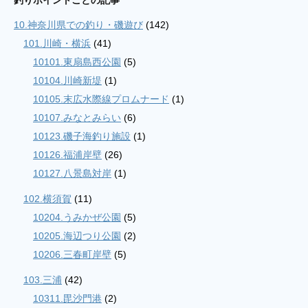
釣りポイントごとの記事
の
10.神奈川県での釣り・磯遊び
(142)
記
事
101.川崎・横浜
(41)
10101.東扇島西公園
(5)
10104.川崎新堤
(1)
10105.末広水際線プロムナード
(1)
10107.みなとみらい
(6)
10123.磯子海釣り施設
(1)
10126.福浦岸壁
(26)
10127.八景島対岸
(1)
102.横須賀
(11)
10204.うみかぜ公園
(5)
10205.海辺つり公園
(2)
10206.三春町岸壁
(5)
103.三浦
(42)
10311.毘沙門港
(2)