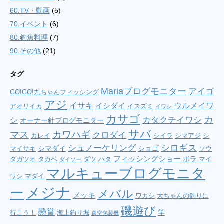
60.TV・動画
(5)
70.イベント
(6)
80.釣魚料理
(7)
90.その他
(21)
タグ
Mariaブログモニター
アイゴ
GO!GO!九ちゃんフィッシング
アジ
イサキ
ウルメイワ
イシダイ
アオリイカ
イスズミ
イワシ
カサゴ
カ
シ
カタクチイワシ
オーナー針ブログモニター
サバ
マス
カワハギ
クロダイ
カレイ
シイラ
シマアジ
シ
シロギス
シュノーケリング
シマダイ
ショゴ
マイサキ
ソウ
フィッシングショー
ボラ
ダガツオ
タカベ
ダツ
ハタ
マイ
ダイソー
マルキューブログモニタ
ワシ
マダイ
メジナ
ー
メバル
メッキ
ワカシ
大ちゃんの釣りに
磯遊び
懸賞
竿
行こう！
海上釣り堀
真空包装機