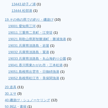
13443.砂子ノ浦
(1)
13444.松部港
(1)
19.その他の県での釣り・磯遊び
(10)
19001.愛知県三河
(1)
19011.三重県二見町・江突堤
(1)
19021.和歌山県那智勝浦町・勝浦漁港
(1)
19031.兵庫県淡路島・岩屋
(1)
19032.兵庫県淡路島・翼港
(1)
19033.兵庫県淡路島・丸山海釣り公園
(1)
19041.香川県東かがわ市・三本松港
(1)
19051.島根県出雲市・日御碕漁港
(1)
19052.島根県松江市・美保関漁港
(1)
20.道具
(11)
30.エサ
(3)
40.磯遊び・シュノーケリング
(12)
50.雑誌・書籍
(1)