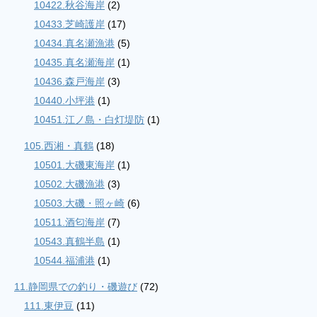
10422.秋谷海岸
(2)
10433.芝崎護岸
(17)
10434.真名瀬漁港
(5)
10435.真名瀬海岸
(1)
10436.森戸海岸
(3)
10440.小坪港
(1)
10451.江ノ島・白灯堤防
(1)
105.西湘・真鶴
(18)
10501.大磯東海岸
(1)
10502.大磯漁港
(3)
10503.大磯・照ヶ崎
(6)
10511.酒匂海岸
(7)
10543.真鶴半島
(1)
10544.福浦港
(1)
11.静岡県での釣り・磯遊び
(72)
111.東伊豆
(11)