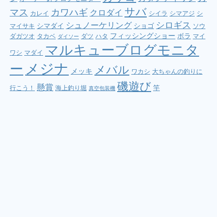
サバ
マス
カワハギ
クロダイ
カレイ
シイラ
シマアジ
シ
シロギス
シュノーケリング
シマダイ
ショゴ
マイサキ
ソウ
フィッシングショー
ボラ
ダガツオ
タカベ
ダツ
ハタ
マイ
ダイソー
マルキューブログモニタ
ワシ
マダイ
メジナ
ー
メバル
メッキ
ワカシ
大ちゃんの釣りに
磯遊び
懸賞
竿
行こう！
海上釣り堀
真空包装機