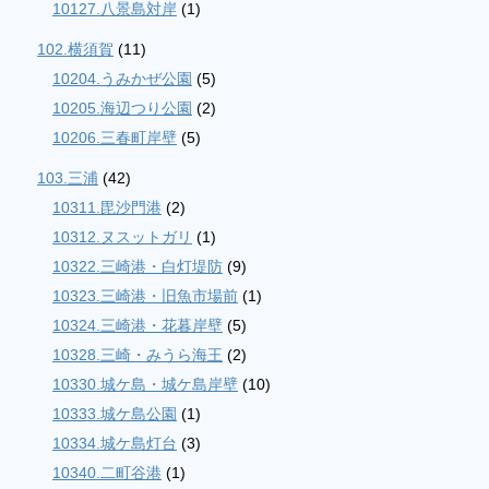
10127.八景島対岸
(1)
102.横須賀
(11)
10204.うみかぜ公園
(5)
10205.海辺つり公園
(2)
10206.三春町岸壁
(5)
103.三浦
(42)
10311.毘沙門港
(2)
10312.ヌスットガリ
(1)
10322.三崎港・白灯堤防
(9)
10323.三崎港・旧魚市場前
(1)
10324.三崎港・花暮岸壁
(5)
10328.三崎・みうら海王
(2)
10330.城ケ島・城ケ島岸壁
(10)
10333.城ケ島公園
(1)
10334.城ケ島灯台
(3)
10340.二町谷港
(1)