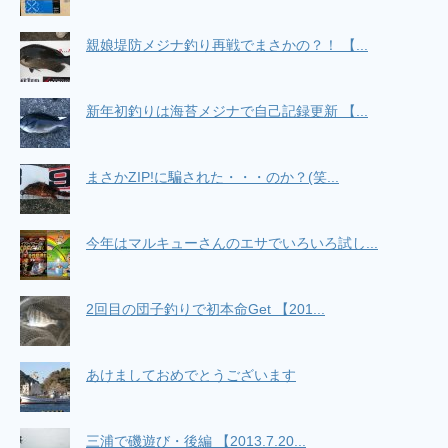
親娘堤防メジナ釣り再戦でまさかの？！ 【...
新年初釣りは海苔メジナで自己記録更新 【...
まさかZIP!に騙された・・・のか？(笑...
今年はマルキューさんのエサでいろいろ試し...
2回目の団子釣りで初本命Get 【201...
あけましておめでとうございます
三浦で磯遊び・後編 【2013.7.20...