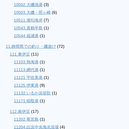
10502.大磯漁港
(3)
10503.大磯・照ヶ崎
(6)
10511.酒匂海岸
(7)
10543.真鶴半島
(1)
10544.福浦港
(1)
11.静岡県での釣り・磯遊び
(72)
111.東伊豆
(11)
11103.熱海港
(1)
11113.網代港
(1)
11121.宇佐美港
(1)
11125.伊東港
(9)
11132.いるか浜堤防
(1)
11171.稲取港
(1)
112.南伊豆
(17)
11202.竜宮島
(1)
11204.白浜中央海水浴場
(4)