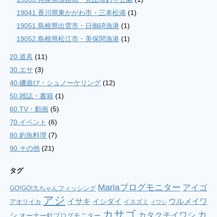
19041.香川県東かがわ市・三本松港
(1)
19051.島根県出雲市・日御碕漁港
(1)
19052.島根県松江市・美保関漁港
(1)
20.道具
(11)
30.エサ
(3)
40.磯遊び・シュノーケリング
(12)
50.雑誌・書籍
(1)
60.TV・動画
(5)
70.イベント
(6)
80.釣魚料理
(7)
90.その他
(21)
タグ
Mariaブログモニター
アイゴ
GO!GO!九ちゃんフィッシング
アジ
イサキ
ウルメイワ
イシダイ
アオリイカ
イスズミ
イワシ
カサゴ
カ
シ
カタクチイワシ
オーナー針ブログモニター