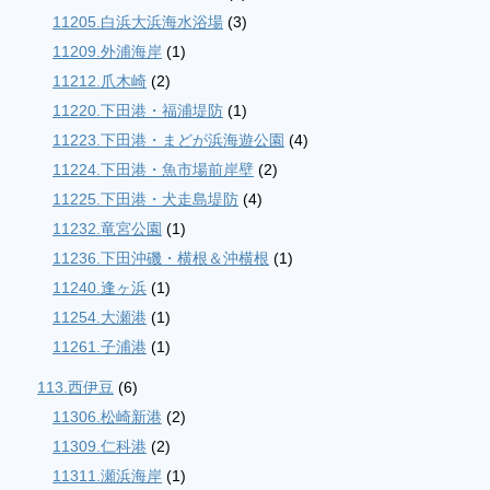
11205.白浜大浜海水浴場
(3)
11209.外浦海岸
(1)
11212.爪木崎
(2)
11220.下田港・福浦堤防
(1)
11223.下田港・まどが浜海遊公園
(4)
11224.下田港・魚市場前岸壁
(2)
11225.下田港・犬走島堤防
(4)
11232.竜宮公園
(1)
11236.下田沖磯・横根＆沖横根
(1)
11240.逢ヶ浜
(1)
11254.大瀬港
(1)
11261.子浦港
(1)
113.西伊豆
(6)
11306.松崎新港
(2)
11309.仁科港
(2)
11311.瀬浜海岸
(1)