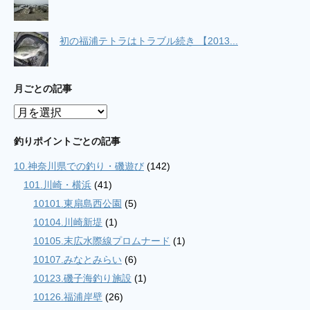
初の福浦テトラはトラブル続き 【2013...
月ごとの記事
月
ご
と
釣りポイントごとの記事
の
10.神奈川県での釣り・磯遊び
(142)
記
事
101.川崎・横浜
(41)
10101.東扇島西公園
(5)
10104.川崎新堤
(1)
10105.末広水際線プロムナード
(1)
10107.みなとみらい
(6)
10123.磯子海釣り施設
(1)
10126.福浦岸壁
(26)