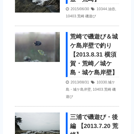
2015/06/30
10344.油壺
,
10403.荒崎
磯遊び
荒崎で磯遊び＆城
ケ島岸壁で釣り
【2013.8.31 横須
賀・荒崎／城ケ
島・城ケ島岸壁】
2013/08/31
10330.城ケ
島・城ケ島岸壁
,
10403.荒崎
磯
遊び
三浦で磯遊び・後
編 【2013.7.20 荒