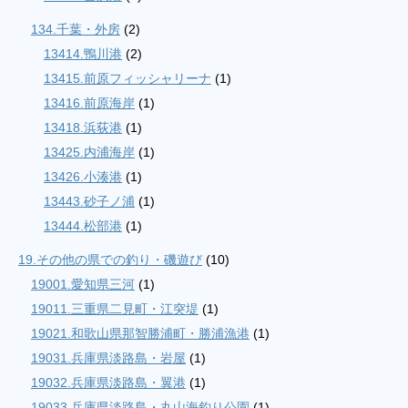
134.千葉・外房
(2)
13414.鴨川港
(2)
13415.前原フィッシャリーナ
(1)
13416.前原海岸
(1)
13418.浜荻港
(1)
13425.内浦海岸
(1)
13426.小湊港
(1)
13443.砂子ノ浦
(1)
13444.松部港
(1)
19.その他の県での釣り・磯遊び
(10)
19001.愛知県三河
(1)
19011.三重県二見町・江突堤
(1)
19021.和歌山県那智勝浦町・勝浦漁港
(1)
19031.兵庫県淡路島・岩屋
(1)
19032.兵庫県淡路島・翼港
(1)
19033.兵庫県淡路島・丸山海釣り公園
(1)