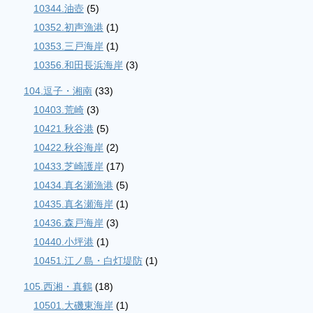
10344.油壺
(5)
10352.初声漁港
(1)
10353.三戸海岸
(1)
10356.和田長浜海岸
(3)
104.逗子・湘南
(33)
10403.荒崎
(3)
10421.秋谷港
(5)
10422.秋谷海岸
(2)
10433.芝崎護岸
(17)
10434.真名瀬漁港
(5)
10435.真名瀬海岸
(1)
10436.森戸海岸
(3)
10440.小坪港
(1)
10451.江ノ島・白灯堤防
(1)
105.西湘・真鶴
(18)
10501.大磯東海岸
(1)