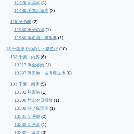
11429.沼津港
(1)
11430.千本浜海岸
(2)
119.その他
(2)
11930.田子の浦
(1)
11950.浜名湖・舞阪港
(1)
13.千葉県での釣り・磯遊び
(10)
132.千葉・内房
(6)
13217.浜金谷港
(1)
13237.保田港・吉浜埋立地
(6)
133.千葉・南房
(5)
13302.船形港
(1)
13306.館山夕日桟橋
(1)
13309.沖ノ島護岸
(1)
13331.伊戸磯
(2)
13332.伊戸港
(1)
13362.乙浜港
(3)