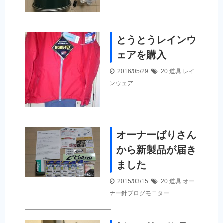
とうとうレインウ
ェアを購入
2016/05/29
20.道具
レイ
ンウェア
オーナーばりさん
から新製品が届き
ました
2015/03/15
20.道具
オー
ナー針ブログモニター