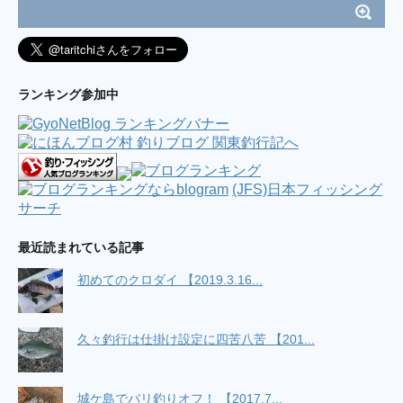
ランキング参加中
(JFS)日本フィッシング
サーチ
最近読まれている記事
初めてのクロダイ 【2019.3.16...
久々釣行は仕掛け設定に四苦八苦 【201...
城ケ島でバリ釣りオフ！ 【2017.7...