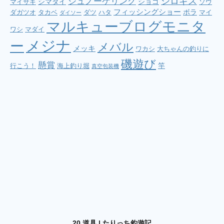
シロギス
シュノーケリング
シマダイ
ショゴ
マイサキ
ソウ
フィッシングショー
ボラ
ダガツオ
タカベ
ダツ
ハタ
マイ
ダイソー
マルキューブログモニタ
ワシ
マダイ
メジナ
ー
メバル
メッキ
ワカシ
大ちゃんの釣りに
磯遊び
懸賞
竿
行こう！
海上釣り堀
真空包装機
20.道具 | たりっち釣遊記