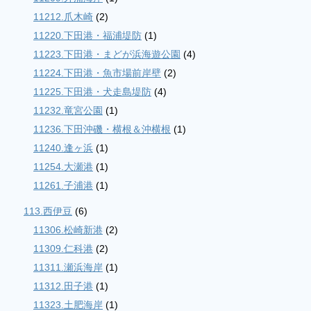
11212.爪木崎
(2)
11220.下田港・福浦堤防
(1)
11223.下田港・まどが浜海遊公園
(4)
11224.下田港・魚市場前岸壁
(2)
11225.下田港・犬走島堤防
(4)
11232.竜宮公園
(1)
11236.下田沖磯・横根＆沖横根
(1)
11240.逢ヶ浜
(1)
11254.大瀬港
(1)
11261.子浦港
(1)
113.西伊豆
(6)
11306.松崎新港
(2)
11309.仁科港
(2)
11311.瀬浜海岸
(1)
11312.田子港
(1)
11323.土肥海岸
(1)