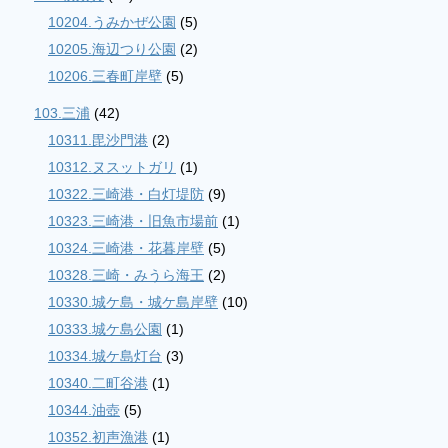
10204.うみかぜ公園
(5)
10205.海辺つり公園
(2)
10206.三春町岸壁
(5)
103.三浦
(42)
10311.毘沙門港
(2)
10312.ヌスットガリ
(1)
10322.三崎港・白灯堤防
(9)
10323.三崎港・旧魚市場前
(1)
10324.三崎港・花暮岸壁
(5)
10328.三崎・みうら海王
(2)
10330.城ケ島・城ケ島岸壁
(10)
10333.城ケ島公園
(1)
10334.城ケ島灯台
(3)
10340.二町谷港
(1)
10344.油壺
(5)
10352.初声漁港
(1)