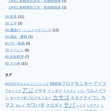
19051.島根県出雲市・日御碕漁港
(1)
19052.島根県松江市・美保関漁港
(1)
20.道具
(11)
30.エサ
(3)
40.磯遊び・シュノーケリング
(12)
50.雑誌・書籍
(1)
60.TV・動画
(5)
70.イベント
(6)
80.釣魚料理
(7)
90.その他
(21)
タグ
Mariaブログモニター
アイゴ
GO!GO!九ちゃんフィッシング
アジ
イサキ
ウルメイワ
イシダイ
アオリイカ
イスズミ
イワシ
カサゴ
カ
シ
カタクチイワシ
オーナー針ブログモニター
サバ
マス
カワハギ
クロダイ
カレイ
シイラ
シマアジ
シ