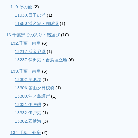
119.その他
(2)
11930.田子の浦
(1)
11950.浜名湖・舞阪港
(1)
13.千葉県での釣り・磯遊び
(10)
132.千葉・内房
(6)
13217.浜金谷港
(1)
13237.保田港・吉浜埋立地
(6)
133.千葉・南房
(5)
13302.船形港
(1)
13306.館山夕日桟橋
(1)
13309.沖ノ島護岸
(1)
13331.伊戸磯
(2)
13332.伊戸港
(1)
13362.乙浜港
(3)
134.千葉・外房
(2)