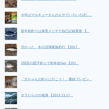
今年はマルキューさんのエサでいろいろ試し...
新年初釣りは海苔メジナで自己記録更新 【...
渋かった、冬の沼津家族釣行 【2017...
2回目の団子釣りで初本命Get 【201...
「大ちゃんの釣りに行こう！」番組プレゼン...
ボラだらけの福浦 【2013.11.17...