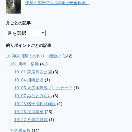
伊勢・熊野で大漁&海上安全祈願...
月ごとの記事
月
ご
と
釣りポイントごとの記事
の
10.神奈川県での釣り・磯遊び
(142)
記
事
101.川崎・横浜
(41)
10101.東扇島西公園
(5)
10104.川崎新堤
(1)
10105.末広水際線プロムナード
(1)
10107.みなとみらい
(6)
10123.磯子海釣り施設
(1)
10126.福浦岸壁
(26)
10127.八景島対岸
(1)
102.横須賀
(11)