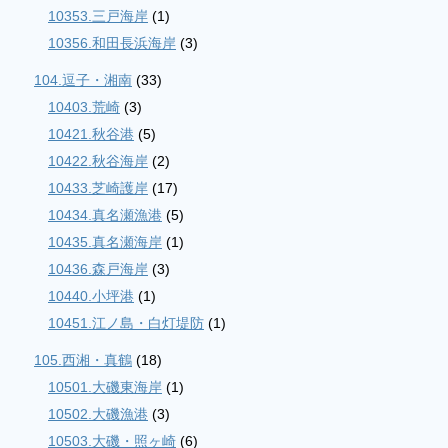
10353.三戸海岸
(1)
10356.和田長浜海岸
(3)
104.逗子・湘南
(33)
10403.荒崎
(3)
10421.秋谷港
(5)
10422.秋谷海岸
(2)
10433.芝崎護岸
(17)
10434.真名瀬漁港
(5)
10435.真名瀬海岸
(1)
10436.森戸海岸
(3)
10440.小坪港
(1)
10451.江ノ島・白灯堤防
(1)
105.西湘・真鶴
(18)
10501.大磯東海岸
(1)
10502.大磯漁港
(3)
10503.大磯・照ヶ崎
(6)