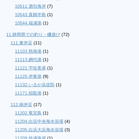
10511.酒匂海岸
(7)
10543.真鶴半島
(1)
10544.福浦港
(1)
11.静岡県での釣り・磯遊び
(72)
111.東伊豆
(11)
11103.熱海港
(1)
11113.網代港
(1)
11121.宇佐美港
(1)
11125.伊東港
(9)
11132.いるか浜堤防
(1)
11171.稲取港
(1)
112.南伊豆
(17)
11202.竜宮島
(1)
11204.白浜中央海水浴場
(4)
11205.白浜大浜海水浴場
(3)
11209.外浦海岸
(1)