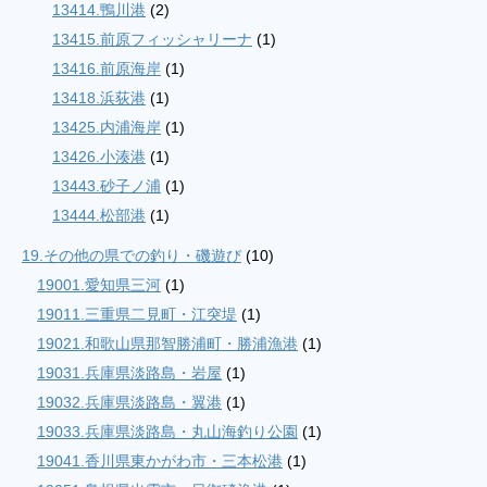
13414.鴨川港
(2)
13415.前原フィッシャリーナ
(1)
13416.前原海岸
(1)
13418.浜荻港
(1)
13425.内浦海岸
(1)
13426.小湊港
(1)
13443.砂子ノ浦
(1)
13444.松部港
(1)
19.その他の県での釣り・磯遊び
(10)
19001.愛知県三河
(1)
19011.三重県二見町・江突堤
(1)
19021.和歌山県那智勝浦町・勝浦漁港
(1)
19031.兵庫県淡路島・岩屋
(1)
19032.兵庫県淡路島・翼港
(1)
19033.兵庫県淡路島・丸山海釣り公園
(1)
19041.香川県東かがわ市・三本松港
(1)