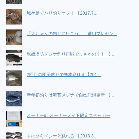
城ケ島でバリ釣りオフ！ 【2017.7...
「大ちゃんの釣りに行こう！」番組プレゼン...
親娘堤防メジナ釣り再戦でまさかの？！ 【...
2回目の団子釣りで初本命Get 【201...
新年初釣りは海苔メジナで自己記録更新 【...
オーナー針 オーナーメイト限定ステッカー
手のひらメジナと戯れる 【2013.3...