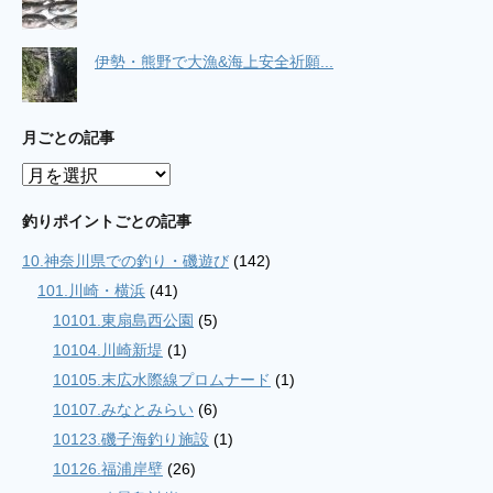
伊勢・熊野で大漁&海上安全祈願...
月ごとの記事
月
ご
と
釣りポイントごとの記事
の
10.神奈川県での釣り・磯遊び
(142)
記
事
101.川崎・横浜
(41)
10101.東扇島西公園
(5)
10104.川崎新堤
(1)
10105.末広水際線プロムナード
(1)
10107.みなとみらい
(6)
10123.磯子海釣り施設
(1)
10126.福浦岸壁
(26)