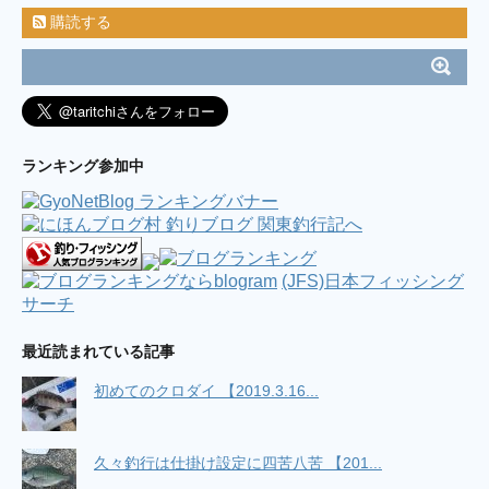
購読する
ランキング参加中
(JFS)日本フィッシング
サーチ
最近読まれている記事
初めてのクロダイ 【2019.3.16...
久々釣行は仕掛け設定に四苦八苦 【201...