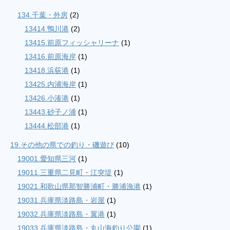
134.千葉・外房
(2)
13414.鴨川港
(2)
13415.前原フィッシャリーナ
(1)
13416.前原海岸
(1)
13418.浜荻港
(1)
13425.内浦海岸
(1)
13426.小湊港
(1)
13443.砂子ノ浦
(1)
13444.松部港
(1)
19.その他の県での釣り・磯遊び
(10)
19001.愛知県三河
(1)
19011.三重県二見町・江突堤
(1)
19021.和歌山県那智勝浦町・勝浦漁港
(1)
19031.兵庫県淡路島・岩屋
(1)
19032.兵庫県淡路島・翼港
(1)
19033.兵庫県淡路島・丸山海釣り公園
(1)