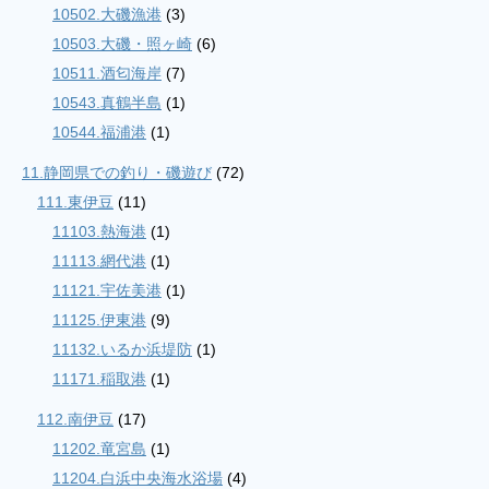
10502.大磯漁港
(3)
10503.大磯・照ヶ崎
(6)
10511.酒匂海岸
(7)
10543.真鶴半島
(1)
10544.福浦港
(1)
11.静岡県での釣り・磯遊び
(72)
111.東伊豆
(11)
11103.熱海港
(1)
11113.網代港
(1)
11121.宇佐美港
(1)
11125.伊東港
(9)
11132.いるか浜堤防
(1)
11171.稲取港
(1)
112.南伊豆
(17)
11202.竜宮島
(1)
11204.白浜中央海水浴場
(4)