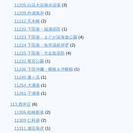
11205.白浜大浜海水浴場
(3)
11209.外浦海岸
(1)
11212.爪木崎
(2)
11220.下田港・福浦堤防
(1)
11223.下田港・まどが浜海遊公園
(4)
11224.下田港・魚市場前岸壁
(2)
11225.下田港・犬走島堤防
(4)
11232.竜宮公園
(1)
11236.下田沖磯・横根＆沖横根
(1)
11240.逢ヶ浜
(1)
11254.大瀬港
(1)
11261.子浦港
(1)
113.西伊豆
(6)
11306.松崎新港
(2)
11309.仁科港
(2)
11311.瀬浜海岸
(1)