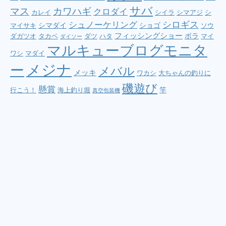
サバ
マス
カワハギ
クロダイ
カレイ
シイラ
シマアジ
シ
シロギス
シュノーケリング
シマダイ
ショゴ
マイサキ
ソウ
フィッシングショー
ボラ
ダガツオ
タカベ
ダツ
ハタ
マイ
ダイソー
マルキューブログモニタ
ワシ
マダイ
メジナ
ー
メバル
メッキ
ワカシ
大ちゃんの釣りに
磯遊び
懸賞
竿
行こう！
海上釣り堀
真空包装機