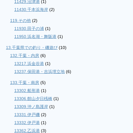
11429.沼津港
(1)
11430.千本浜海岸
(2)
119.その他
(2)
11930.田子の浦
(1)
11950.浜名湖・舞阪港
(1)
13.千葉県での釣り・磯遊び
(10)
132.千葉・内房
(6)
13217.浜金谷港
(1)
13237.保田港・吉浜埋立地
(6)
133.千葉・南房
(5)
13302.船形港
(1)
13306.館山夕日桟橋
(1)
13309.沖ノ島護岸
(1)
13331.伊戸磯
(2)
13332.伊戸港
(1)
13362.乙浜港
(3)