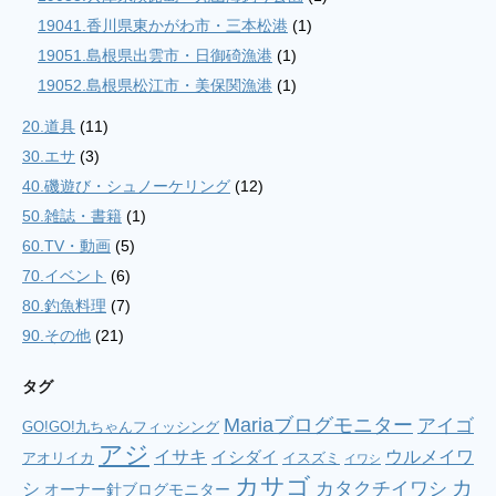
19041.香川県東かがわ市・三本松港
(1)
19051.島根県出雲市・日御碕漁港
(1)
19052.島根県松江市・美保関漁港
(1)
20.道具
(11)
30.エサ
(3)
40.磯遊び・シュノーケリング
(12)
50.雑誌・書籍
(1)
60.TV・動画
(5)
70.イベント
(6)
80.釣魚料理
(7)
90.その他
(21)
タグ
Mariaブログモニター
アイゴ
GO!GO!九ちゃんフィッシング
アジ
イサキ
ウルメイワ
イシダイ
アオリイカ
イスズミ
イワシ
カサゴ
カ
シ
カタクチイワシ
オーナー針ブログモニター