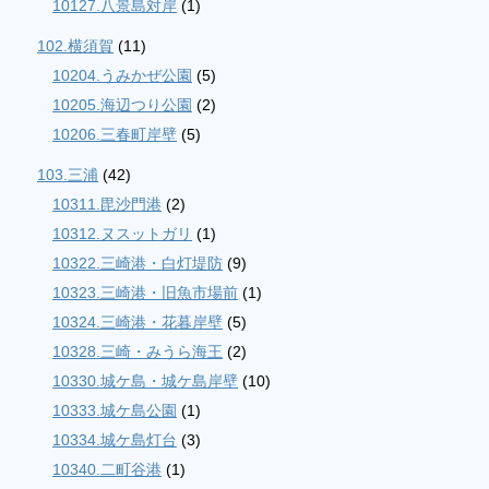
10127.八景島対岸
(1)
102.横須賀
(11)
10204.うみかぜ公園
(5)
10205.海辺つり公園
(2)
10206.三春町岸壁
(5)
103.三浦
(42)
10311.毘沙門港
(2)
10312.ヌスットガリ
(1)
10322.三崎港・白灯堤防
(9)
10323.三崎港・旧魚市場前
(1)
10324.三崎港・花暮岸壁
(5)
10328.三崎・みうら海王
(2)
10330.城ケ島・城ケ島岸壁
(10)
10333.城ケ島公園
(1)
10334.城ケ島灯台
(3)
10340.二町谷港
(1)