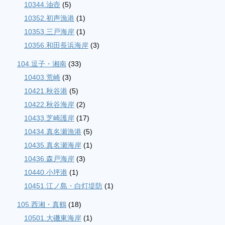
10344.油壺
(5)
10352.初声漁港
(1)
10353.三戸海岸
(1)
10356.和田長浜海岸
(3)
104.逗子・湘南
(33)
10403.荒崎
(3)
10421.秋谷港
(5)
10422.秋谷海岸
(2)
10433.芝崎護岸
(17)
10434.真名瀬漁港
(5)
10435.真名瀬海岸
(1)
10436.森戸海岸
(3)
10440.小坪港
(1)
10451.江ノ島・白灯堤防
(1)
105.西湘・真鶴
(18)
10501.大磯東海岸
(1)