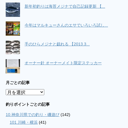
新年初釣りは海苔メジナで自己記録更新 【...
今年はマルキューさんのエサでいろいろ試し...
手のひらメジナと戯れる 【2013.3...
オーナー針 オーナーメイト限定ステッカー
月ごとの記事
月
ご
と
釣りポイントごとの記事
の
10.神奈川県での釣り・磯遊び
(142)
記
事
101.川崎・横浜
(41)