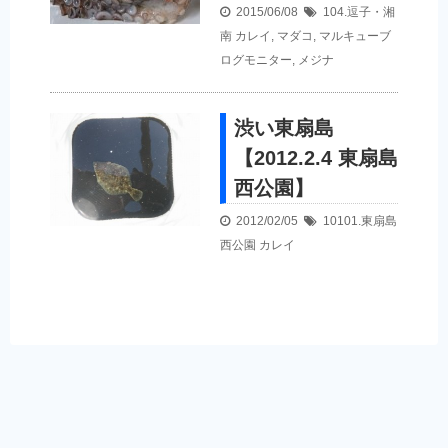
2015/06/08
104.逗子・湘
南
カレイ
,
マダコ
,
マルキューブ
ログモニター
,
メジナ
渋い東扇島
【2012.2.4 東扇島
西公園】
2012/02/05
10101.東扇島
西公園
カレイ