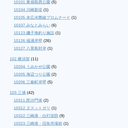
10101.東扇島西公園
(5)
10104.川崎新堤
(1)
10105.末広水際線プロムナード
(1)
10107.みなとみらい
(6)
10123.磯子海釣り施設
(1)
10126.福浦岸壁
(26)
10127.八景島対岸
(1)
102.横須賀
(11)
10204.うみかぜ公園
(5)
10205.海辺つり公園
(2)
10206.三春町岸壁
(5)
103.三浦
(42)
10311.毘沙門港
(2)
10312.ヌスットガリ
(1)
10322.三崎港・白灯堤防
(9)
10323.三崎港・旧魚市場前
(1)