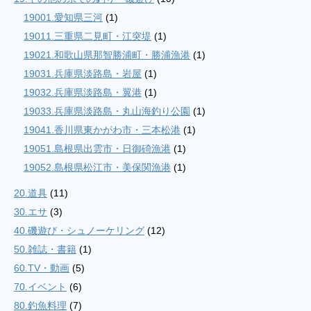
19001.愛知県三河
(1)
19011.三重県二見町・江突堤
(1)
19021.和歌山県那智勝浦町・勝浦漁港
(1)
19031.兵庫県淡路島・岩屋
(1)
19032.兵庫県淡路島・翼港
(1)
19033.兵庫県淡路島・丸山海釣り公園
(1)
19041.香川県東かがわ市・三本松港
(1)
19051.島根県出雲市・日御碕漁港
(1)
19052.島根県松江市・美保関漁港
(1)
20.道具
(11)
30.エサ
(3)
40.磯遊び・シュノーケリング
(12)
50.雑誌・書籍
(1)
60.TV・動画
(5)
70.イベント
(6)
80.釣魚料理
(7)