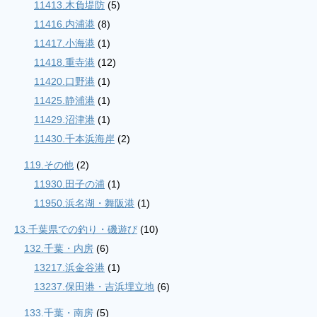
11413.木負堤防
(5)
11416.内浦港
(8)
11417.小海港
(1)
11418.重寺港
(12)
11420.口野港
(1)
11425.静浦港
(1)
11429.沼津港
(1)
11430.千本浜海岸
(2)
119.その他
(2)
11930.田子の浦
(1)
11950.浜名湖・舞阪港
(1)
13.千葉県での釣り・磯遊び
(10)
132.千葉・内房
(6)
13217.浜金谷港
(1)
13237.保田港・吉浜埋立地
(6)
133.千葉・南房
(5)