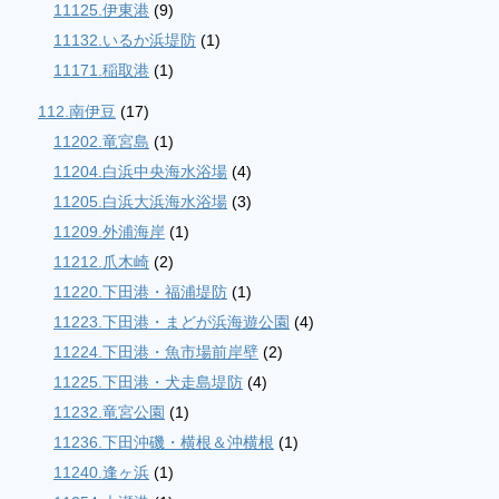
11125.伊東港
(9)
11132.いるか浜堤防
(1)
11171.稲取港
(1)
112.南伊豆
(17)
11202.竜宮島
(1)
11204.白浜中央海水浴場
(4)
11205.白浜大浜海水浴場
(3)
11209.外浦海岸
(1)
11212.爪木崎
(2)
11220.下田港・福浦堤防
(1)
11223.下田港・まどが浜海遊公園
(4)
11224.下田港・魚市場前岸壁
(2)
11225.下田港・犬走島堤防
(4)
11232.竜宮公園
(1)
11236.下田沖磯・横根＆沖横根
(1)
11240.逢ヶ浜
(1)