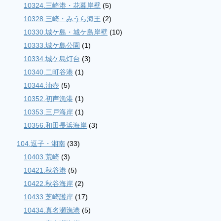
10324.三崎港・花暮岸壁
(5)
10328.三崎・みうら海王
(2)
10330.城ケ島・城ケ島岸壁
(10)
10333.城ケ島公園
(1)
10334.城ケ島灯台
(3)
10340.二町谷港
(1)
10344.油壺
(5)
10352.初声漁港
(1)
10353.三戸海岸
(1)
10356.和田長浜海岸
(3)
104.逗子・湘南
(33)
10403.荒崎
(3)
10421.秋谷港
(5)
10422.秋谷海岸
(2)
10433.芝崎護岸
(17)
10434.真名瀬漁港
(5)