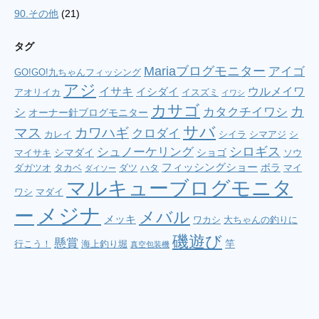
90.その他
(21)
タグ
Mariaブログモニター
アイゴ
GO!GO!九ちゃんフィッシング
アジ
イサキ
ウルメイワ
イシダイ
アオリイカ
イスズミ
イワシ
カサゴ
カ
シ
カタクチイワシ
オーナー針ブログモニター
サバ
マス
カワハギ
クロダイ
カレイ
シイラ
シマアジ
シ
シロギス
シュノーケリング
シマダイ
ショゴ
マイサキ
ソウ
フィッシングショー
ボラ
ダガツオ
タカベ
ダツ
ハタ
マイ
ダイソー
マルキューブログモニタ
ワシ
マダイ
メジナ
ー
メバル
メッキ
ワカシ
大ちゃんの釣りに
磯遊び
懸賞
竿
行こう！
海上釣り堀
真空包装機