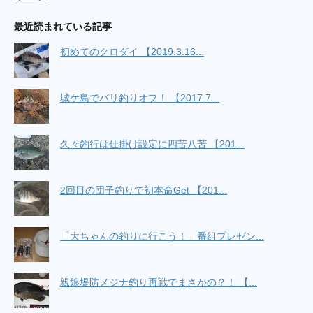
最近読まれている記事
初めてのクロダイ 【2019.3.16...
城ケ島でバリ釣りオフ！ 【2017.7...
久々釣行は仕掛け設定に四苦八苦 【201...
2回目の団子釣りで初本命Get 【201...
「大ちゃんの釣りに行こう！」番組プレゼン...
親娘堤防メジナ釣り再戦でまさかの？！ 【...