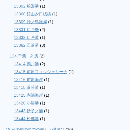
13302.船形港
(1)
13306.館山夕日桟橋
(1)
13309.沖ノ島護岸
(1)
13331.伊戸磯
(2)
13332.伊戸港
(1)
13362.乙浜港
(3)
134.千葉・外房
(2)
13414.鴨川港
(2)
13415.前原フィッシャリーナ
(1)
13416.前原海岸
(1)
13418.浜荻港
(1)
13425.内浦海岸
(1)
13426.小湊港
(1)
13443.砂子ノ浦
(1)
13444.松部港
(1)
19.その他の県での釣り・磯遊び
(10)