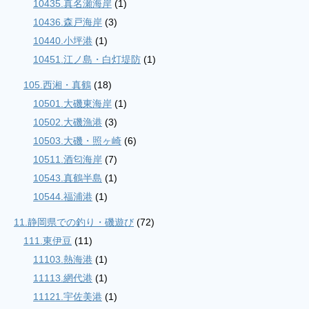
10435.真名瀬海岸
(1)
10436.森戸海岸
(3)
10440.小坪港
(1)
10451.江ノ島・白灯堤防
(1)
105.西湘・真鶴
(18)
10501.大磯東海岸
(1)
10502.大磯漁港
(3)
10503.大磯・照ヶ崎
(6)
10511.酒匂海岸
(7)
10543.真鶴半島
(1)
10544.福浦港
(1)
11.静岡県での釣り・磯遊び
(72)
111.東伊豆
(11)
11103.熱海港
(1)
11113.網代港
(1)
11121.宇佐美港
(1)