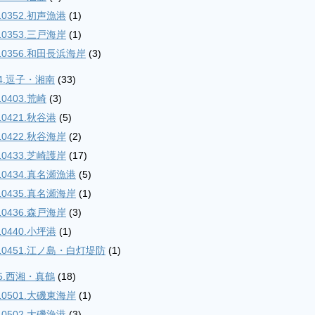
10352.初声漁港
(1)
10353.三戸海岸
(1)
10356.和田長浜海岸
(3)
04.逗子・湘南
(33)
10403.荒崎
(3)
10421.秋谷港
(5)
10422.秋谷海岸
(2)
10433.芝崎護岸
(17)
10434.真名瀬漁港
(5)
10435.真名瀬海岸
(1)
10436.森戸海岸
(3)
10440.小坪港
(1)
10451.江ノ島・白灯堤防
(1)
05.西湘・真鶴
(18)
10501.大磯東海岸
(1)
10502.大磯漁港
(3)