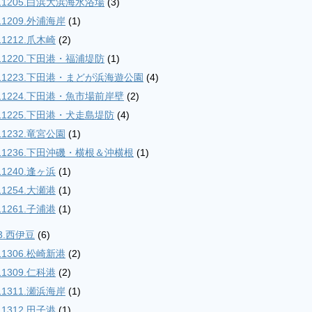
11205.白浜大浜海水浴場
(3)
11209.外浦海岸
(1)
11212.爪木崎
(2)
11220.下田港・福浦堤防
(1)
11223.下田港・まどが浜海遊公園
(4)
11224.下田港・魚市場前岸壁
(2)
11225.下田港・犬走島堤防
(4)
11232.竜宮公園
(1)
11236.下田沖磯・横根＆沖横根
(1)
11240.逢ヶ浜
(1)
11254.大瀬港
(1)
11261.子浦港
(1)
3.西伊豆
(6)
11306.松崎新港
(2)
11309.仁科港
(2)
11311.瀬浜海岸
(1)
11312.田子港
(1)