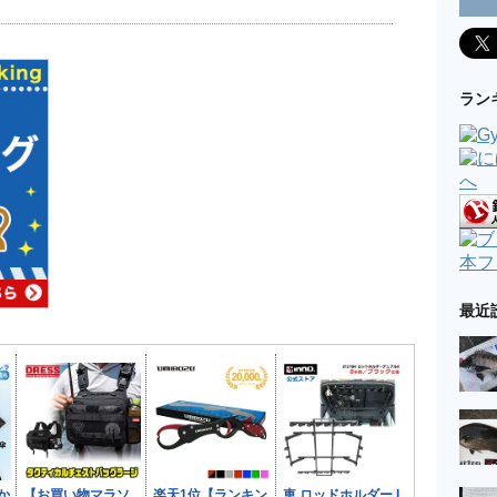
ラン
本フ
最近