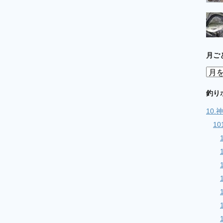
月ご
月
ご
と
釣り
の
10
記
事
1