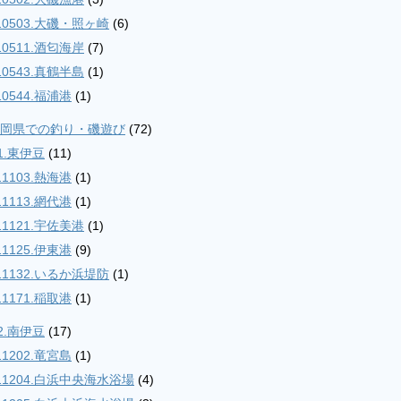
10503.大磯・照ヶ崎
(6)
10511.酒匂海岸
(7)
10543.真鶴半島
(1)
10544.福浦港
(1)
.静岡県での釣り・磯遊び
(72)
1.東伊豆
(11)
11103.熱海港
(1)
11113.網代港
(1)
11121.宇佐美港
(1)
11125.伊東港
(9)
11132.いるか浜堤防
(1)
11171.稲取港
(1)
2.南伊豆
(17)
11202.竜宮島
(1)
11204.白浜中央海水浴場
(4)