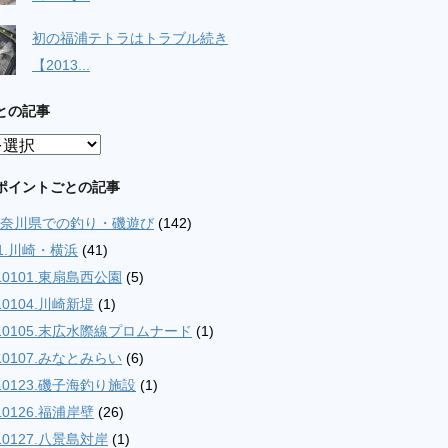
初の福浦テトラはトラブル続き
【2013...
との記事
ポイントごとの記事
.神奈川県での釣り・磯遊び
(142)
01.川崎・横浜
(41)
10101.東扇島西公園
(5)
10104.川崎新堤
(1)
10105.末広水際線プロムナード
(1)
10107.みなとみらい
(6)
10123.磯子海釣り施設
(1)
10126.福浦岸壁
(26)
10127.八景島対岸
(1)