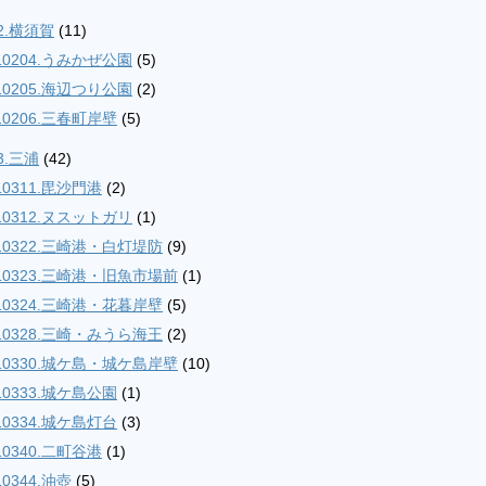
2.横須賀
(11)
10204.うみかぜ公園
(5)
10205.海辺つり公園
(2)
10206.三春町岸壁
(5)
3.三浦
(42)
10311.毘沙門港
(2)
10312.ヌスットガリ
(1)
10322.三崎港・白灯堤防
(9)
10323.三崎港・旧魚市場前
(1)
10324.三崎港・花暮岸壁
(5)
10328.三崎・みうら海王
(2)
10330.城ケ島・城ケ島岸壁
(10)
10333.城ケ島公園
(1)
10334.城ケ島灯台
(3)
10340.二町谷港
(1)
10344.油壺
(5)