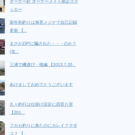
オーナー針 オーナーメイト限定ステ
ッカー
新年初釣りは海苔メジナで自己記録
更新 【...
まさかZIP!に騙された・・・のか？
(笑...
三浦で磯遊び・後編 【2013.7.20...
あけましておめでとうございます
久々釣行は仕掛け設定に四苦八苦
【201...
フカセ釣りに来たのにカレイ？マダ
コ？ 【...