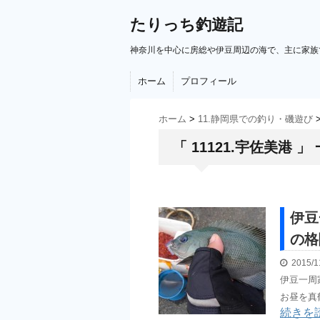
たりっち釣遊記
神奈川を中心に房総や伊豆周辺の海で、主に家族
ホーム
プロフィール
ホーム
>
11.静岡県での釣り・磯遊び
「 11121.宇佐美港 」
伊豆
の格
2015/1
伊豆一周
お昼を真
続きを