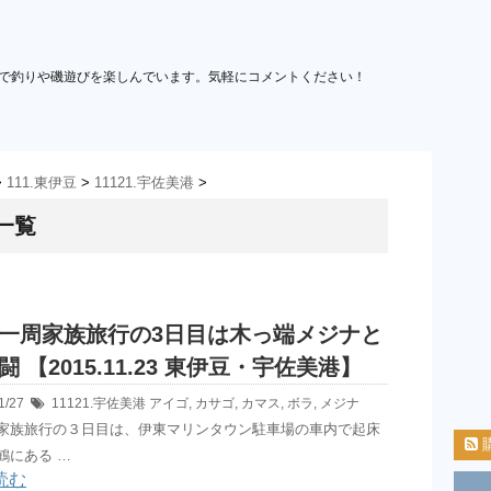
で釣りや磯遊びを楽しんでいます。気軽にコメントください！
>
111.東伊豆
>
11121.宇佐美港
>
 一覧
一周家族旅行の3日目は木っ端メジナと
闘 【2015.11.23 東伊豆・宇佐美港】
1/27
11121.宇佐美港
アイゴ
,
カサゴ
,
カマス
,
ボラ
,
メジナ
家族旅行の３日目は、伊東マリンタウン駐車場の車内で起床
鶴にある …
読む