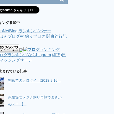
キング参加中
(JFS)日
ィッシングサーチ
読まれている記事
初めてのクロダイ 【2019.3.16...
親娘堤防メジナ釣り再戦でまさか
の？！ 【...