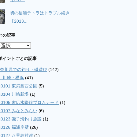
初の福浦テトラはトラブル続き
【2013...
との記事
ポイントごとの記事
.神奈川県での釣り・磯遊び
(142)
01.川崎・横浜
(41)
10101.東扇島西公園
(5)
10104.川崎新堤
(1)
10105.末広水際線プロムナード
(1)
10107.みなとみらい
(6)
10123.磯子海釣り施設
(1)
10126.福浦岸壁
(26)
10127.八景島対岸
(1)