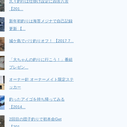
久々釣行は仕掛け設定に四苦八苦
【201...
新年初釣りは海苔メジナで自己記録
更新 【...
城ケ島でバリ釣りオフ！ 【2017.7...
「大ちゃんの釣りに行こう！」番組
プレゼン...
オーナー針 オーナーメイト限定ステ
ッカー
釣ったアイゴを持ち帰ってみる
【2014...
2回目の団子釣りで初本命Get
【201...