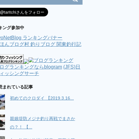
キング参加中
(JFS)日
ィッシングサーチ
読まれている記事
初めてのクロダイ 【2019.3.16...
親娘堤防メジナ釣り再戦でまさか
の？！ 【...