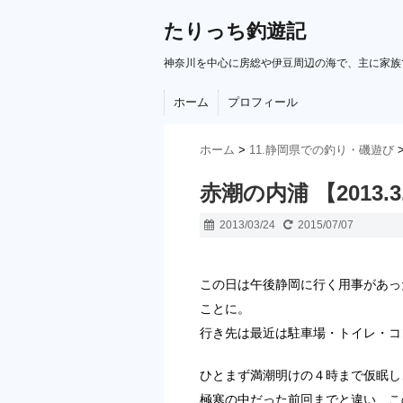
たりっち釣遊記
神奈川を中心に房総や伊豆周辺の海で、主に家族
ホーム
プロフィール
ホーム
>
11.静岡県での釣り・磯遊び
赤潮の内浦 【2013.
2013/03/24
2015/07/07
この日は午後静岡に行く用事があっ
ことに。
行き先は最近は駐車場・トイレ・コ
ひとまず満潮明けの４時まで仮眠し
極寒の中だった前回までと違い、こ