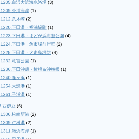
11205.白浜大浜海水浴場
(3)
11209.外浦海岸
(1)
11212.爪木崎
(2)
11220.下田港・福浦堤防
(1)
11223.下田港・まどが浜海遊公園
(4)
11224.下田港・魚市場前岸壁
(2)
11225.下田港・犬走島堤防
(4)
11232.竜宮公園
(1)
11236.下田沖磯・横根＆沖横根
(1)
11240.逢ヶ浜
(1)
11254.大瀬港
(1)
11261.子浦港
(1)
3.西伊豆
(6)
11306.松崎新港
(2)
11309.仁科港
(2)
11311.瀬浜海岸
(1)