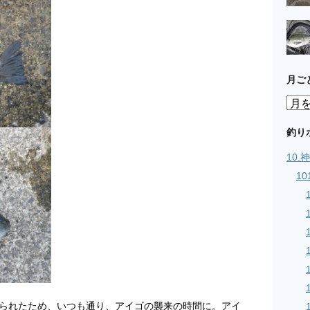
月ご
月
ご
と
釣り
の
10
記
事
1
られたため、いつも通り、アイゴの襲来の時間に。アイ