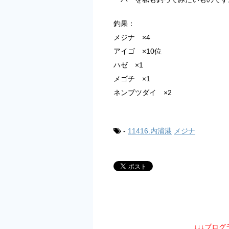
釣果：
メジナ ×4
アイゴ ×10位
ハゼ ×1
メゴチ ×1
ネンブツダイ ×2
-
11416.内浦港
メジナ
↓↓↓ブロ