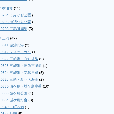
2.横須賀
(11)
10204.うみかぜ公園
(5)
10205.海辺つり公園
(2)
10206.三春町岸壁
(5)
3.三浦
(42)
10311.毘沙門港
(2)
10312.ヌスットガリ
(1)
10322.三崎港・白灯堤防
(9)
10323.三崎港・旧魚市場前
(1)
10324.三崎港・花暮岸壁
(5)
10328.三崎・みうら海王
(2)
10330.城ケ島・城ケ島岸壁
(10)
10333.城ケ島公園
(1)
10334.城ケ島灯台
(3)
10340.二町谷港
(1)
10344.油壺
(5)