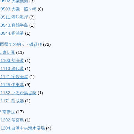
10502.大磯漁港
(3)
10503.大磯・照ヶ崎
(6)
10511.酒匂海岸
(7)
10543.真鶴半島
(1)
10544.福浦港
(1)
.静岡県での釣り・磯遊び
(72)
1.東伊豆
(11)
11103.熱海港
(1)
11113.網代港
(1)
11121.宇佐美港
(1)
11125.伊東港
(9)
11132.いるか浜堤防
(1)
11171.稲取港
(1)
2.南伊豆
(17)
11202.竜宮島
(1)
11204.白浜中央海水浴場
(4)