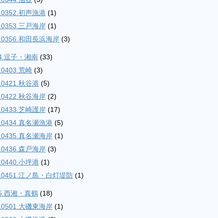
10352.初声漁港
(1)
10353.三戸海岸
(1)
10356.和田長浜海岸
(3)
04.逗子・湘南
(33)
10403.荒崎
(3)
10421.秋谷港
(5)
10422.秋谷海岸
(2)
10433.芝崎護岸
(17)
10434.真名瀬漁港
(5)
10435.真名瀬海岸
(1)
10436.森戸海岸
(3)
10440.小坪港
(1)
10451.江ノ島・白灯堤防
(1)
05.西湘・真鶴
(18)
10501.大磯東海岸
(1)