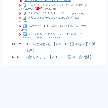
悩んでいるのは私だけ？夫との距離
プロテクションフィルム / しげちゃんの釣りと
ハイエース
NEW!
(8/7 11:36)
そらの駅。 / なぎさ★ＧＵＭＩ．
(8/2 23:58)
アリエクでポチッと / kazuのブログ
(7/30
05:06)
2026年7月11日・横浜 / るいの釣り日記
(7/12
00:46)
ワールドカップ観戦 / メジナ30ｃｍオーバー
（子連れメジナ師）
(6/28 04:10)
現状報告２０２６年６月 / Last Supurt
(6/7
PREV
2013年の初釣り 【2013.1.1 沼津港＆千本浜
04:14)
海岸】
9月から12月中旬までの釣果！ / bonoの海ブロ
グ
(12/18 04:33)
NEXT
内浦リベンジ 【2013.1.12 沼津・内浦港】
南房夜磯で夜な夜なフカセアジ / ヒロの南房夜
磯
(11/21 08:21)
久しぶりの投稿(o^^o)❤︎ / ショウナンスタイル
コレクションEーBOS(イーボス)オーナーブログ
(9/18
18:40)
スイスポ納車しました！！ / 広く浅く・色んな
釣りしよう！楽しもう！
(7/26 09:44)
けんぢーは元気ですよ！ / けんぢーの投げ釣り
釣遊記
(3/13 08:48)
ブログ引っ越します / 今週も鯵釣る？ Season
2
(10/10 05:18)
福浦岸壁・台風15号被害状況 / 000
(9/10 15:40)
久々の漕がないボート釣り in 葉山 長者ケ