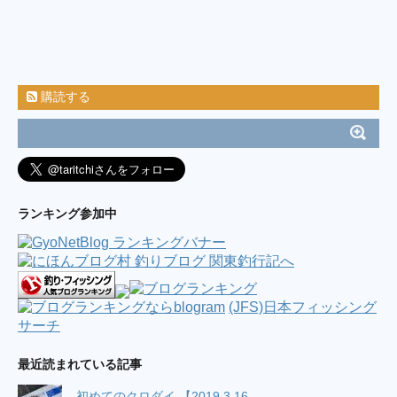
崎 2019.09.06 / ちゃくの釣食作記
(9/8 11:50)
ILOVEタカノハ鯛、、(^^) / ミノルの釣り日記
(6/25 22:05)
2017年8月19日釣行 【淡路島遠征】太刀魚 ＆
キス釣り / バイク釣行 海釣り & 管釣り
(8/28 12:39)
横浜アジング（腐ったコマセの臭いは最悪） /
購読する
今週も鯵釣る？
(8/21 01:24)
7／22 神子元島 カメネ するするスルルー♯3 笠
地蔵、掛けてもバラせばサメになるの巻 / そうだ！釣
りに行こう( ´艸`)
(7/27 03:00)
連日！？横浜港湾部バチ調査 / ☆逆風は振り返
れば追い風になる☆
(5/2 05:03)
ダブルヘッダー2017( ﾟ∀ﾟ) / 魚を釣りたい。
(4/16 23:19)
ランキング参加中
”2017.01.29房総ボートエギング” / 釣り中毒を
脱出するブログ
(2/1 11:12)
両軸カゴ釣り始めました。 / 海と風と嫁の機嫌
(10/18 03:49)
ブログ休止のお知らせ＆お礼 / 今宵も酒の肴を
もとめて
(6/2 13:40)
(JFS)日本フィッシング
雨でも釣りに行く。フィネスシーバス /
サーチ
NoSEABASS NoLIFE ～シーバス釣荒記～
(3/19
08:06)
ここ最近の釣活 / ただひたすら竿をふる
(2/9
最近読まれている記事
07:24)
4/19 西湘ショアジギング / リーマンSEの釣れ
初めてのクロダイ 【2019.3.16...