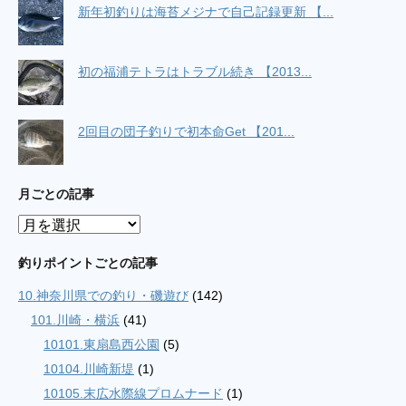
新年初釣りは海苔メジナで自己記録更新 【...
初の福浦テトラはトラブル続き 【2013...
2回目の団子釣りで初本命Get 【201...
月ごとの記事
月
ご
と
釣りポイントごとの記事
の
10.神奈川県での釣り・磯遊び
(142)
記
事
101.川崎・横浜
(41)
10101.東扇島西公園
(5)
10104.川崎新堤
(1)
10105.末広水際線プロムナード
(1)