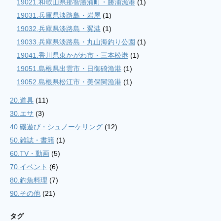
19021.和歌山県那智勝浦町・勝浦漁港
(1)
19031.兵庫県淡路島・岩屋
(1)
19032.兵庫県淡路島・翼港
(1)
19033.兵庫県淡路島・丸山海釣り公園
(1)
19041.香川県東かがわ市・三本松港
(1)
19051.島根県出雲市・日御碕漁港
(1)
19052.島根県松江市・美保関漁港
(1)
20.道具
(11)
30.エサ
(3)
40.磯遊び・シュノーケリング
(12)
50.雑誌・書籍
(1)
60.TV・動画
(5)
70.イベント
(6)
80.釣魚料理
(7)
90.その他
(21)
タグ