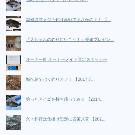
ない釣りブログ
(4/24 15:08)
真鯛釣るぜ！初タイラバin東京湾 / ［車で横浜
釣行］ 初心者釣り師 純のブログ
(5/6 02:45)
12/23洲崎カワハギ（船） / らくらくバイク釣
親娘堤防メジナ釣り再戦でまさかの？！ 【...
り！（旧：だいたい福浦にいます）
(12/24 03:49)
Powered by livedoor 相互RSS
「大ちゃんの釣りに行こう！」番組プレゼン...
オーナー針 オーナーメイト限定ステッカー
城ケ島でバリ釣りオフ！ 【2017.7...
釣ったアイゴを持ち帰ってみる 【2014...
久々釣行は仕掛け設定に四苦八苦 【201...