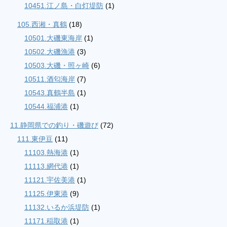
10451.江ノ島・白灯堤防
(1)
105.西湘・真鶴
(18)
10501.大磯東海岸
(1)
10502.大磯漁港
(3)
10503.大磯・照ヶ崎
(6)
10511.酒匂海岸
(7)
10543.真鶴半島
(1)
10544.福浦港
(1)
11.静岡県での釣り・磯遊び
(72)
111.東伊豆
(11)
11103.熱海港
(1)
11113.網代港
(1)
11121.宇佐美港
(1)
11125.伊東港
(9)
11132.いるか浜堤防
(1)
11171.稲取港
(1)