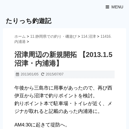
MENU
たりっち釣遊記
ホーム
>
11.静岡県での釣り・磯遊び
>
114.沼津
>
11416.
内浦港
>
沼津周辺の新規開拓 【2013.1.5
沼津・内浦港】
2013/01/05
2015/07/07
午後から三島市に用事があったので、再び西
伊豆から沼津で釣りポイントを検討。
釣りポイント本で駐車場・トイレが近く、メ
ジナが取れると記載のあった内浦港に。
AM4:30に起きて堤防へ。