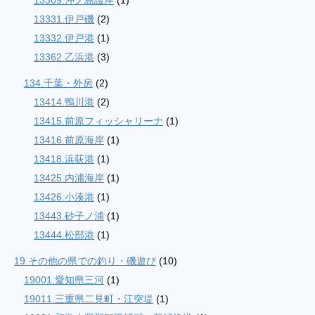
13309.沖ノ島護岸
(1)
13331.伊戸磯
(2)
13332.伊戸港
(1)
13362.乙浜港
(3)
134.千葉・外房
(2)
13414.鴨川港
(2)
13415.前原フィッシャリーナ
(1)
13416.前原海岸
(1)
13418.浜荻港
(1)
13425.内浦海岸
(1)
13426.小湊港
(1)
13443.砂子ノ浦
(1)
13444.松部港
(1)
19.その他の県での釣り・磯遊び
(10)
19001.愛知県三河
(1)
19011.三重県二見町・江突堤
(1)