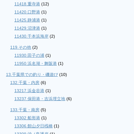
11418.重寺港
(12)
11420.口野港
(1)
11425.静浦港
(1)
11429.沼津港
(1)
11430.千本浜海岸
(2)
119.その他
(2)
11930.田子の浦
(1)
11950.浜名湖・舞阪港
(1)
13.千葉県での釣り・磯遊び
(10)
132.千葉・内房
(6)
13217.浜金谷港
(1)
13237.保田港・吉浜埋立地
(6)
133.千葉・南房
(5)
13302.船形港
(1)
13306.館山夕日桟橋
(1)