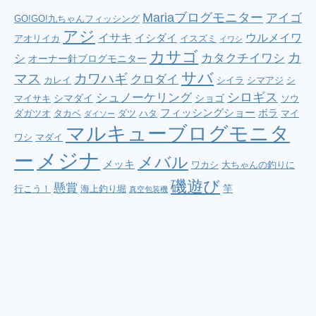
Mariaブログモニター
アイゴ
GO!GO!九ちゃんフィッシング
アジ
イサキ
ウルメイワ
イシダイ
アオリイカ
イスズミ
イワシ
カサゴ
カ
シ
カタクチイワシ
オーナー針ブログモニター
サバ
マス
カワハギ
クロダイ
カレイ
シイラ
シマアジ
シ
シロギス
シュノーケリング
シマダイ
ショゴ
マイサキ
ソウ
フィッシングショー
ボラ
ダガツオ
タカベ
ダツ
ハタ
マイ
ダイソー
マルキューブログモニタ
ワシ
マダイ
メジナ
ー
メバル
メッキ
ワカシ
大ちゃんの釣りに
磯遊び
懸賞
竿
行こう！
海上釣り堀
真空包装機