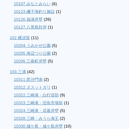
10107.みなとみらい
(6)
10123.磯子海釣り施設
(1)
10126.福浦岸壁
(26)
10127.八景島対岸
(1)
102.横須賀
(11)
10204.うみかぜ公園
(5)
10205.海辺つり公園
(2)
10206.三春町岸壁
(5)
103.三浦
(42)
10311.毘沙門港
(2)
10312.ヌスットガリ
(1)
10322.三崎港・白灯堤防
(9)
10323.三崎港・旧魚市場前
(1)
10324.三崎港・花暮岸壁
(5)
10328.三崎・みうら海王
(2)
10330.城ケ島・城ケ島岸壁
(10)