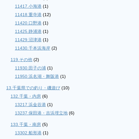
11417.小海港
(1)
11418.重寺港
(12)
11420.口野港
(1)
11425.静浦港
(1)
11429.沼津港
(1)
11430.千本浜海岸
(2)
119.その他
(2)
11930.田子の浦
(1)
11950.浜名湖・舞阪港
(1)
13.千葉県での釣り・磯遊び
(10)
132.千葉・内房
(6)
13217.浜金谷港
(1)
13237.保田港・吉浜埋立地
(6)
133.千葉・南房
(5)
13302.船形港
(1)