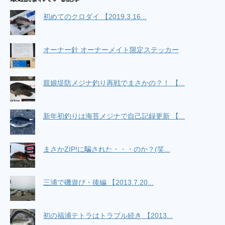
初めてのクロダイ 【2019.3.16...
オーナー針 オーナーメイト限定ステッカー
親娘堤防メジナ釣り再戦でまさかの？！ 【...
新年初釣りは海苔メジナで自己記録更新 【...
まさかZIP!に騙された・・・のか？(笑...
三浦で磯遊び・後編 【2013.7.20...
初の福浦テトラはトラブル続き 【2013...