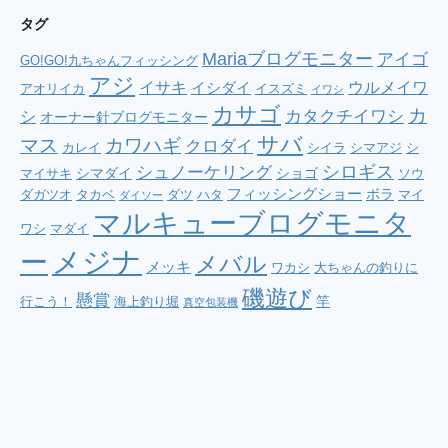
タグ
Mariaブログモニター
アイゴ
GO!GO!九ちゃんフィッシング
アジ
イサキ
ウルメイワ
イシダイ
アオリイカ
イスズミ
イワシ
カサゴ
カ
シ
カタクチイワシ
オーナー針ブログモニター
サバ
マス
カワハギ
クロダイ
カレイ
シイラ
シマアジ
シ
シロギス
シュノーケリング
シマダイ
ショゴ
マイサキ
ソウ
フィッシングショー
ボラ
ダガツオ
タカベ
ダツ
ハタ
マイ
ダイソー
マルキューブログモニタ
ワシ
マダイ
メジナ
ー
メバル
メッキ
ワカシ
大ちゃんの釣りに
磯遊び
懸賞
竿
行こう！
海上釣り堀
真空包装機