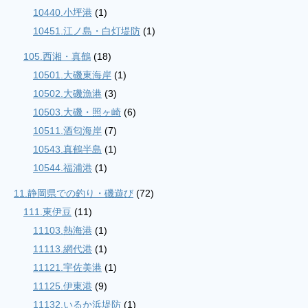
10440.小坪港
(1)
10451.江ノ島・白灯堤防
(1)
105.西湘・真鶴
(18)
10501.大磯東海岸
(1)
10502.大磯漁港
(3)
10503.大磯・照ヶ崎
(6)
10511.酒匂海岸
(7)
10543.真鶴半島
(1)
10544.福浦港
(1)
11.静岡県での釣り・磯遊び
(72)
111.東伊豆
(11)
11103.熱海港
(1)
11113.網代港
(1)
11121.宇佐美港
(1)
11125.伊東港
(9)
11132.いるか浜堤防
(1)