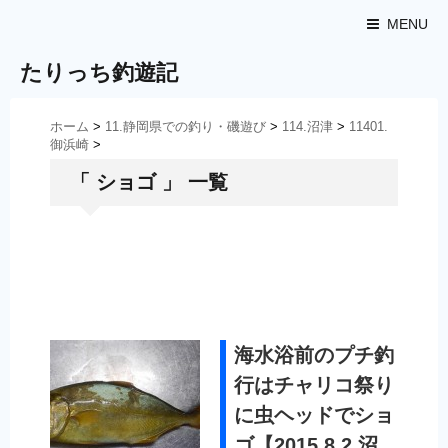
MENU
たりっち釣遊記
ホーム
>
11.静岡県での釣り・磯遊び
>
114.沼津
>
11401.
御浜崎
>
「 ショゴ 」 一覧
海水浴前のプチ釣
行はチャリコ祭り
に虫ヘッドでショ
ゴ【2015.8.2 沼