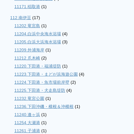
11171.稲取港
(1)
112.南伊豆
(17)
11202.竜宮島
(1)
11204.白浜中央海水浴場
(4)
11205.白浜大浜海水浴場
(3)
11209.外浦海岸
(1)
11212.爪木崎
(2)
11220.下田港・福浦堤防
(1)
11223.下田港・まどが浜海遊公園
(4)
11224.下田港・魚市場前岸壁
(2)
11225.下田港・犬走島堤防
(4)
11232.竜宮公園
(1)
11236.下田沖磯・横根＆沖横根
(1)
11240.逢ヶ浜
(1)
11254.大瀬港
(1)
11261.子浦港
(1)