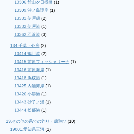
13306.館山夕日桟橋
(1)
13309.沖ノ島護岸
(1)
13331.伊戸磯
(2)
13332.伊戸港
(1)
13362.乙浜港
(3)
134.千葉・外房
(2)
13414.鴨川港
(2)
13415.前原フィッシャリーナ
(1)
13416.前原海岸
(1)
13418.浜荻港
(1)
13425.内浦海岸
(1)
13426.小湊港
(1)
13443.砂子ノ浦
(1)
13444.松部港
(1)
19.その他の県での釣り・磯遊び
(10)
19001.愛知県三河
(1)