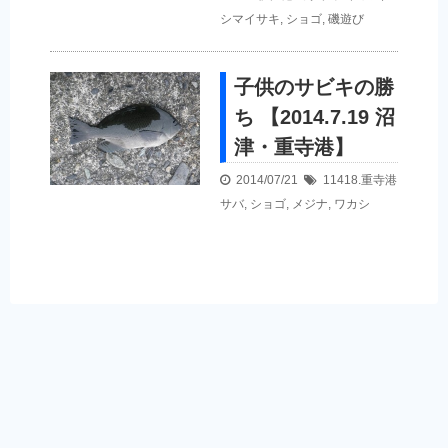
シマイサキ
,
ショゴ
,
磯遊び
子供のサビキの勝
ち 【2014.7.19 沼
津・重寺港】
2014/07/21
11418.重寺港
サバ
,
ショゴ
,
メジナ
,
ワカシ