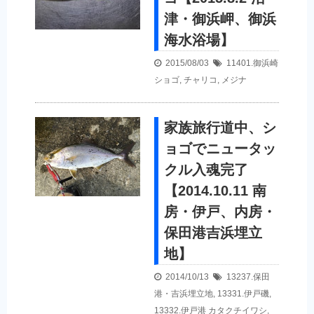
津・御浜岬、御浜
海水浴場】
2015/08/03
11401.御浜崎
ショゴ
,
チャリコ
,
メジナ
家族旅行道中、シ
ョゴでニュータッ
クル入魂完了
【2014.10.11 南
房・伊戸、内房・
保田港吉浜埋立
地】
2014/10/13
13237.保田
港・吉浜埋立地
,
13331.伊戸磯
,
13332.伊戸港
カタクチイワシ
,