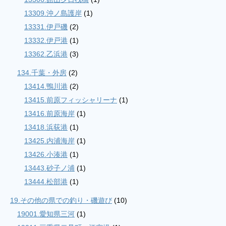
13309.沖ノ島護岸
(1)
13331.伊戸磯
(2)
13332.伊戸港
(1)
13362.乙浜港
(3)
134.千葉・外房
(2)
13414.鴨川港
(2)
13415.前原フィッシャリーナ
(1)
13416.前原海岸
(1)
13418.浜荻港
(1)
13425.内浦海岸
(1)
13426.小湊港
(1)
13443.砂子ノ浦
(1)
13444.松部港
(1)
19.その他の県での釣り・磯遊び
(10)
19001.愛知県三河
(1)