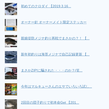
ない釣りブログ
(4/24 15:08)
真鯛釣るぜ！初タイラバin東京湾 / ［車で横浜
初めてのクロダイ 【2019.3.16...
釣行］ 初心者釣り師 純のブログ
(5/6 02:45)
12/23洲崎カワハギ（船） / らくらくバイク釣
り！（旧：だいたい福浦にいます）
(12/24 03:49)
オーナー針 オーナーメイト限定ステッカー
Powered by livedoor 相互RSS
親娘堤防メジナ釣り再戦でまさかの？！ 【...
新年初釣りは海苔メジナで自己記録更新 【...
まさかZIP!に騙された・・・のか？(笑...
今年はマルキューさんのエサでいろいろ試し...
2回目の団子釣りで初本命Get 【201...