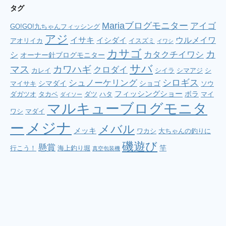
タグ
Mariaブログモニター
アイゴ
GO!GO!九ちゃんフィッシング
アジ
イサキ
ウルメイワ
イシダイ
アオリイカ
イスズミ
イワシ
カサゴ
カ
シ
カタクチイワシ
オーナー針ブログモニター
サバ
マス
カワハギ
クロダイ
カレイ
シイラ
シマアジ
シ
シロギス
シュノーケリング
シマダイ
ショゴ
マイサキ
ソウ
フィッシングショー
ボラ
ダガツオ
タカベ
ダツ
ハタ
マイ
ダイソー
マルキューブログモニタ
ワシ
マダイ
メジナ
ー
メバル
メッキ
ワカシ
大ちゃんの釣りに
磯遊び
懸賞
竿
行こう！
海上釣り堀
真空包装機