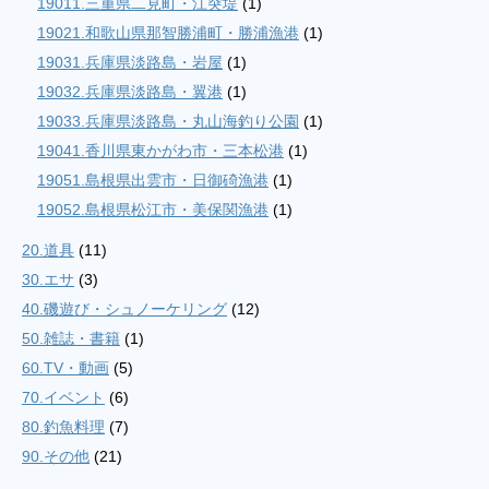
19011.三重県二見町・江突堤
(1)
19021.和歌山県那智勝浦町・勝浦漁港
(1)
19031.兵庫県淡路島・岩屋
(1)
19032.兵庫県淡路島・翼港
(1)
19033.兵庫県淡路島・丸山海釣り公園
(1)
19041.香川県東かがわ市・三本松港
(1)
19051.島根県出雲市・日御碕漁港
(1)
19052.島根県松江市・美保関漁港
(1)
20.道具
(11)
30.エサ
(3)
40.磯遊び・シュノーケリング
(12)
50.雑誌・書籍
(1)
60.TV・動画
(5)
70.イベント
(6)
80.釣魚料理
(7)
90.その他
(21)