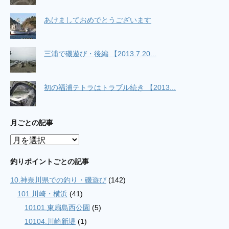
あけましておめでとうございます
三浦で磯遊び・後編 【2013.7.20...
初の福浦テトラはトラブル続き 【2013...
月ごとの記事
月
ご
と
釣りポイントごとの記事
の
10.神奈川県での釣り・磯遊び
(142)
記
事
101.川崎・横浜
(41)
10101.東扇島西公園
(5)
10104.川崎新堤
(1)