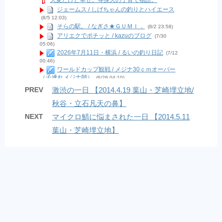
大変だけど幸せ。等身大の子育て物語。
ジェームス / しげちゃんの釣りとハイエース
(8/5 12:03)
そらの駅。 / なぎさ★ＧＵＭＩ．
(8/2 23:58)
アリエクでポチッと / kazuのブログ
(7/30
05:06)
2026年7月11日・横浜 / るいの釣り日記
(7/12
00:46)
ワールドカップ観戦 / メジナ30ｃｍオーバー
（子連れメジナ師）
(6/28 04:10)
現状報告２０２６年６月 / Last Supurt
(6/7
PREV
激渋の一日 【2014.4.19 葉山・芝崎埋立地/
04:14)
秋谷・立石凡天の鼻】
9月から12月中旬までの釣果！ / bonoの海ブロ
グ
(12/18 04:33)
NEXT
マイクロ鯖に悩まされた一日 【2014.5.11
南房夜磯で夜な夜なフカセアジ / ヒロの南房夜
磯
(11/21 08:21)
葉山・芝崎埋立地】
久しぶりの投稿(o^^o)❤︎ / ショウナンスタイル
コレクションEーBOS(イーボス)オーナーブログ
(9/18
18:40)
スイスポ納車しました！！ / 広く浅く・色んな
釣りしよう！楽しもう！
(7/26 09:44)
けんぢーは元気ですよ！ / けんぢーの投げ釣り
釣遊記
(3/13 08:48)
ブログ引っ越します / 今週も鯵釣る？ Season
2
(10/10 05:18)
福浦岸壁・台風15号被害状況 / 000
(9/10 15:40)
久々の漕がないボート釣り in 葉山 長者ケ