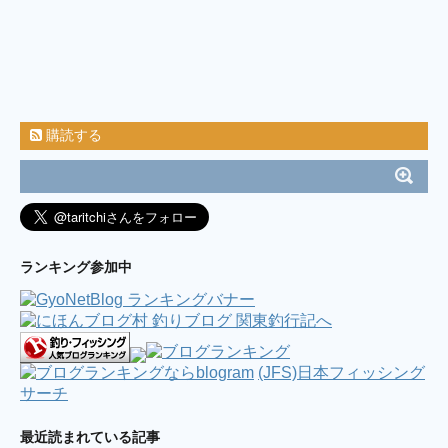
崎 2019.09.06 / ちゃくの釣食作記
(9/8 11:50)
ILOVEタカノハ鯛、、(^^) / ミノルの釣り日記
(6/25 22:05)
2017年8月19日釣行 【淡路島遠征】太刀魚 ＆
キス釣り / バイク釣行 海釣り & 管釣り
(8/28 12:39)
横浜アジング（腐ったコマセの臭いは最悪） /
今週も鯵釣る？
(8/21 01:24)
購読する
7／22 神子元島 カメネ するするスルルー♯3 笠
地蔵、掛けてもバラせばサメになるの巻 / そうだ！釣
りに行こう( ´艸`)
(7/27 03:00)
連日！？横浜港湾部バチ調査 / ☆逆風は振り返
れば追い風になる☆
(5/2 05:03)
ダブルヘッダー2017( ﾟ∀ﾟ) / 魚を釣りたい。
(4/16 23:19)
”2017.01.29房総ボートエギング” / 釣り中毒を
ランキング参加中
脱出するブログ
(2/1 11:12)
両軸カゴ釣り始めました。 / 海と風と嫁の機嫌
(10/18 03:49)
ブログ休止のお知らせ＆お礼 / 今宵も酒の肴を
もとめて
(6/2 13:40)
雨でも釣りに行く。フィネスシーバス /
NoSEABASS NoLIFE ～シーバス釣荒記～
(JFS)日本フィッシング
(3/19
08:06)
サーチ
ここ最近の釣活 / ただひたすら竿をふる
(2/9
07:24)
最近読まれている記事
4/19 西湘ショアジギング / リーマンSEの釣れ