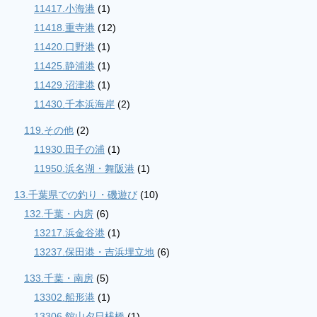
11417.小海港
(1)
11418.重寺港
(12)
11420.口野港
(1)
11425.静浦港
(1)
11429.沼津港
(1)
11430.千本浜海岸
(2)
119.その他
(2)
11930.田子の浦
(1)
11950.浜名湖・舞阪港
(1)
13.千葉県での釣り・磯遊び
(10)
132.千葉・内房
(6)
13217.浜金谷港
(1)
13237.保田港・吉浜埋立地
(6)
133.千葉・南房
(5)
13302.船形港
(1)
13306.館山夕日桟橋
(1)