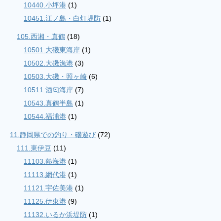
10440.小坪港
(1)
10451.江ノ島・白灯堤防
(1)
105.西湘・真鶴
(18)
10501.大磯東海岸
(1)
10502.大磯漁港
(3)
10503.大磯・照ヶ崎
(6)
10511.酒匂海岸
(7)
10543.真鶴半島
(1)
10544.福浦港
(1)
11.静岡県での釣り・磯遊び
(72)
111.東伊豆
(11)
11103.熱海港
(1)
11113.網代港
(1)
11121.宇佐美港
(1)
11125.伊東港
(9)
11132.いるか浜堤防
(1)