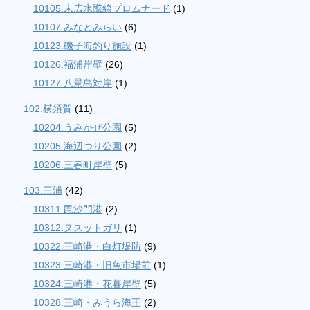
10105.末広水際線プロムナード
(1)
10107.みなとみらい
(6)
10123.磯子海釣り施設
(1)
10126.福浦岸壁
(26)
10127.八景島対岸
(1)
102.横須賀
(11)
10204.うみかぜ公園
(5)
10205.海辺つり公園
(2)
10206.三春町岸壁
(5)
103.三浦
(42)
10311.毘沙門港
(2)
10312.ヌスットガリ
(1)
10322.三崎港・白灯堤防
(9)
10323.三崎港・旧魚市場前
(1)
10324.三崎港・花暮岸壁
(5)
10328.三崎・みうら海王
(2)