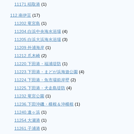
11171.稲取港
(1)
112.南伊豆
(17)
11202.竜宮島
(1)
11204.白浜中央海水浴場
(4)
11205.白浜大浜海水浴場
(3)
11209.外浦海岸
(1)
11212.爪木崎
(2)
11220.下田港・福浦堤防
(1)
11223.下田港・まどが浜海遊公園
(4)
11224.下田港・魚市場前岸壁
(2)
11225.下田港・犬走島堤防
(4)
11232.竜宮公園
(1)
11236.下田沖磯・横根＆沖横根
(1)
11240.逢ヶ浜
(1)
11254.大瀬港
(1)
11261.子浦港
(1)