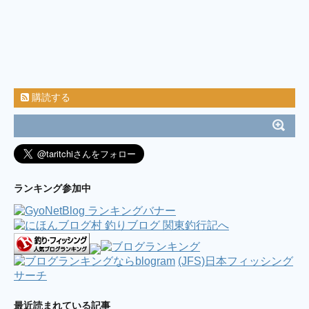
久々の漕がないボート釣り in 葉山 長者ケ
崎 2019.09.06 / ちゃくの釣食作記
(9/8 11:50)
ILOVEタカノハ鯛、、(^^) / ミノルの釣り日記
(6/25 22:05)
2017年8月19日釣行 【淡路島遠征】太刀魚 ＆
キス釣り / バイク釣行 海釣り & 管釣り
(8/28 12:39)
横浜アジング（腐ったコマセの臭いは最悪） /
今週も鯵釣る？
(8/21 01:24)
購読する
7／22 神子元島 カメネ するするスルルー♯3 笠
地蔵、掛けてもバラせばサメになるの巻 / そうだ！釣
りに行こう( ´艸`)
(7/27 03:00)
連日！？横浜港湾部バチ調査 / ☆逆風は振り返
れば追い風になる☆
(5/2 05:03)
ダブルヘッダー2017( ﾟ∀ﾟ) / 魚を釣りたい。
(4/16 23:19)
”2017.01.29房総ボートエギング” / 釣り中毒を
ランキング参加中
脱出するブログ
(2/1 11:12)
両軸カゴ釣り始めました。 / 海と風と嫁の機嫌
(10/18 03:49)
ブログ休止のお知らせ＆お礼 / 今宵も酒の肴を
もとめて
(6/2 13:40)
雨でも釣りに行く。フィネスシーバス /
NoSEABASS NoLIFE ～シーバス釣荒記～
(JFS)日本フィッシング
(3/19
08:06)
サーチ
ここ最近の釣活 / ただひたすら竿をふる
(2/9
07:24)
最近読まれている記事
4/19 西湘ショアジギング / リーマンSEの釣れ