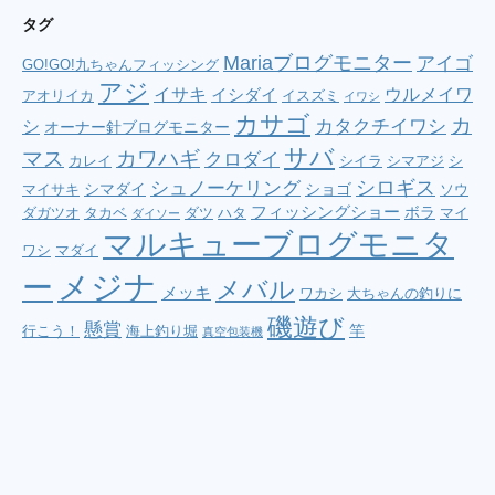
タグ
Mariaブログモニター
アイゴ
GO!GO!九ちゃんフィッシング
アジ
イサキ
ウルメイワ
イシダイ
アオリイカ
イスズミ
イワシ
カサゴ
カ
シ
カタクチイワシ
オーナー針ブログモニター
サバ
マス
カワハギ
クロダイ
カレイ
シイラ
シマアジ
シ
シロギス
シュノーケリング
シマダイ
ショゴ
マイサキ
ソウ
フィッシングショー
ボラ
ダガツオ
タカベ
ダツ
ハタ
マイ
ダイソー
マルキューブログモニタ
ワシ
マダイ
メジナ
ー
メバル
メッキ
ワカシ
大ちゃんの釣りに
磯遊び
懸賞
竿
行こう！
海上釣り堀
真空包装機