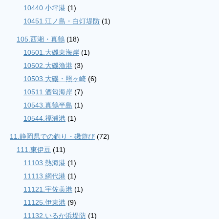
10440.小坪港
(1)
10451.江ノ島・白灯堤防
(1)
105.西湘・真鶴
(18)
10501.大磯東海岸
(1)
10502.大磯漁港
(3)
10503.大磯・照ヶ崎
(6)
10511.酒匂海岸
(7)
10543.真鶴半島
(1)
10544.福浦港
(1)
11.静岡県での釣り・磯遊び
(72)
111.東伊豆
(11)
11103.熱海港
(1)
11113.網代港
(1)
11121.宇佐美港
(1)
11125.伊東港
(9)
11132.いるか浜堤防
(1)