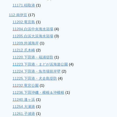
11171.稲取港
(1)
112.南伊豆
(17)
11202.竜宮島
(1)
11204.白浜中央海水浴場
(4)
11205.白浜大浜海水浴場
(3)
11209.外浦海岸
(1)
11212.爪木崎
(2)
11220.下田港・福浦堤防
(1)
11223.下田港・まどが浜海遊公園
(4)
11224.下田港・魚市場前岸壁
(2)
11225.下田港・犬走島堤防
(4)
11232.竜宮公園
(1)
11236.下田沖磯・横根＆沖横根
(1)
11240.逢ヶ浜
(1)
11254.大瀬港
(1)
11261.子浦港
(1)