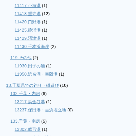
11417.小海港
(1)
11418.重寺港
(12)
11420.口野港
(1)
11425.静浦港
(1)
11429.沼津港
(1)
11430.千本浜海岸
(2)
119.その他
(2)
11930.田子の浦
(1)
11950.浜名湖・舞阪港
(1)
13.千葉県での釣り・磯遊び
(10)
132.千葉・内房
(6)
13217.浜金谷港
(1)
13237.保田港・吉浜埋立地
(6)
133.千葉・南房
(5)
13302.船形港
(1)