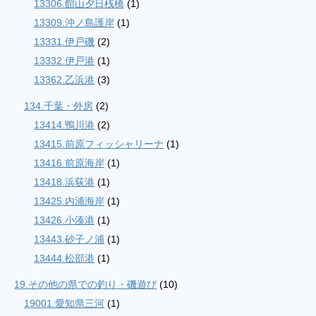
13306.館山夕日桟橋
(1)
13309.沖ノ島護岸
(1)
13331.伊戸磯
(2)
13332.伊戸港
(1)
13362.乙浜港
(3)
134.千葉・外房
(2)
13414.鴨川港
(2)
13415.前原フィッシャリーナ
(1)
13416.前原海岸
(1)
13418.浜荻港
(1)
13425.内浦海岸
(1)
13426.小湊港
(1)
13443.砂子ノ浦
(1)
13444.松部港
(1)
19.その他の県での釣り・磯遊び
(10)
19001.愛知県三河
(1)