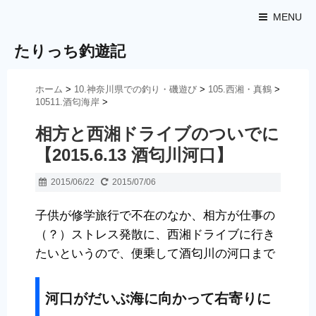
MENU
たりっち釣遊記
ホーム
>
10.神奈川県での釣り・磯遊び
>
105.西湘・真鶴
>
10511.酒匂海岸
>
相方と西湘ドライブのついでに
【2015.6.13 酒匂川河口】
2015/06/22
2015/07/06
子供が修学旅行で不在のなか、相方が仕事の
（？）ストレス発散に、西湘ドライブに行き
たいというので、便乗して酒匂川の河口まで
河口がだいぶ海に向かって右寄りに