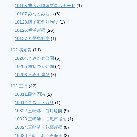
10105.末広水際線プロムナード
(1)
10107.みなとみらい
(6)
10123.磯子海釣り施設
(1)
10126.福浦岸壁
(26)
10127.八景島対岸
(1)
102.横須賀
(11)
10204.うみかぜ公園
(5)
10205.海辺つり公園
(2)
10206.三春町岸壁
(5)
103.三浦
(42)
10311.毘沙門港
(2)
10312.ヌスットガリ
(1)
10322.三崎港・白灯堤防
(9)
10323.三崎港・旧魚市場前
(1)
10324.三崎港・花暮岸壁
(5)
10328.三崎・みうら海王
(2)