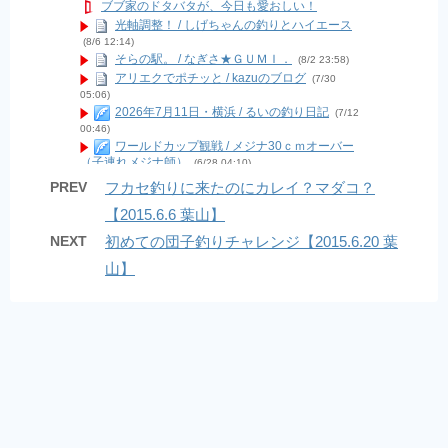
ブブ家のドタバタが、今日も愛おしい！
光軸調整！ / しげちゃんの釣りとハイエース
(8/6 12:14)
そらの駅。 / なぎさ★ＧＵＭＩ．
(8/2 23:58)
アリエクでポチッと / kazuのブログ
(7/30
05:06)
2026年7月11日・横浜 / るいの釣り日記
(7/12
00:46)
ワールドカップ観戦 / メジナ30ｃｍオーバー
（子連れメジナ師）
(6/28 04:10)
現状報告２０２６年６月 / Last Supurt
(6/7
PREV
フカセ釣りに来たのにカレイ？マダコ？
04:14)
【2015.6.6 葉山】
9月から12月中旬までの釣果！ / bonoの海ブロ
グ
(12/18 04:33)
NEXT
初めての団子釣りチャレンジ【2015.6.20 葉
南房夜磯で夜な夜なフカセアジ / ヒロの南房夜
磯
(11/21 08:21)
山】
久しぶりの投稿(o^^o)❤︎ / ショウナンスタイル
コレクションEーBOS(イーボス)オーナーブログ
(9/18
18:40)
スイスポ納車しました！！ / 広く浅く・色んな
釣りしよう！楽しもう！
(7/26 09:44)
けんぢーは元気ですよ！ / けんぢーの投げ釣り
釣遊記
(3/13 08:48)
ブログ引っ越します / 今週も鯵釣る？ Season
2
(10/10 05:18)
福浦岸壁・台風15号被害状況 / 000
(9/10 15:40)