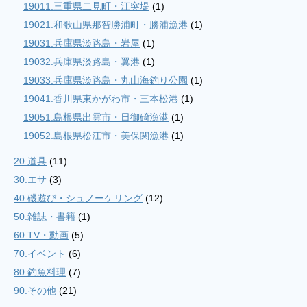
19011.三重県二見町・江突堤
(1)
19021.和歌山県那智勝浦町・勝浦漁港
(1)
19031.兵庫県淡路島・岩屋
(1)
19032.兵庫県淡路島・翼港
(1)
19033.兵庫県淡路島・丸山海釣り公園
(1)
19041.香川県東かがわ市・三本松港
(1)
19051.島根県出雲市・日御碕漁港
(1)
19052.島根県松江市・美保関漁港
(1)
20.道具
(11)
30.エサ
(3)
40.磯遊び・シュノーケリング
(12)
50.雑誌・書籍
(1)
60.TV・動画
(5)
70.イベント
(6)
80.釣魚料理
(7)
90.その他
(21)