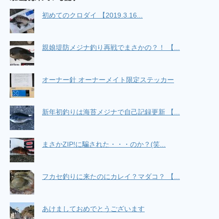
ない釣りブログ
(4/24 15:08)
真鯛釣るぜ！初タイラバin東京湾 / ［車で横浜
初めてのクロダイ 【2019.3.16...
釣行］ 初心者釣り師 純のブログ
(5/6 02:45)
12/23洲崎カワハギ（船） / らくらくバイク釣
り！（旧：だいたい福浦にいます）
(12/24 03:49)
親娘堤防メジナ釣り再戦でまさかの？！ 【...
Powered by livedoor 相互RSS
オーナー針 オーナーメイト限定ステッカー
新年初釣りは海苔メジナで自己記録更新 【...
まさかZIP!に騙された・・・のか？(笑...
フカセ釣りに来たのにカレイ？マダコ？ 【...
あけましておめでとうございます