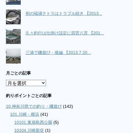
初の福浦テトラはトラブル続き 【2013...
久々釣行は仕掛け設定に四苦八苦 【201...
三浦で磯遊び・後編 【2013.7.20...
月ごとの記事
月
ご
と
釣りポイントごとの記事
の
10.神奈川県での釣り・磯遊び
(142)
記
事
101.川崎・横浜
(41)
10101.東扇島西公園
(5)
10104.川崎新堤
(1)