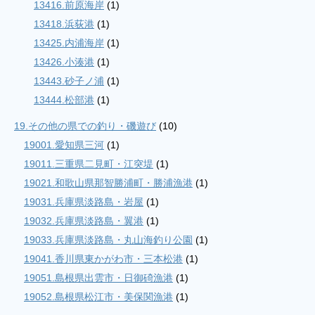
13416.前原海岸
(1)
13418.浜荻港
(1)
13425.内浦海岸
(1)
13426.小湊港
(1)
13443.砂子ノ浦
(1)
13444.松部港
(1)
19.その他の県での釣り・磯遊び
(10)
19001.愛知県三河
(1)
19011.三重県二見町・江突堤
(1)
19021.和歌山県那智勝浦町・勝浦漁港
(1)
19031.兵庫県淡路島・岩屋
(1)
19032.兵庫県淡路島・翼港
(1)
19033.兵庫県淡路島・丸山海釣り公園
(1)
19041.香川県東かがわ市・三本松港
(1)
19051.島根県出雲市・日御碕漁港
(1)
19052.島根県松江市・美保関漁港
(1)