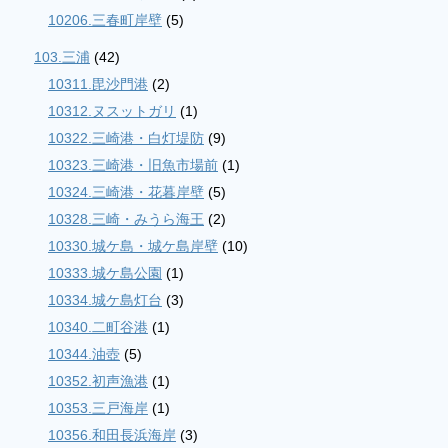
10206.三春町岸壁
(5)
103.三浦
(42)
10311.毘沙門港
(2)
10312.ヌスットガリ
(1)
10322.三崎港・白灯堤防
(9)
10323.三崎港・旧魚市場前
(1)
10324.三崎港・花暮岸壁
(5)
10328.三崎・みうら海王
(2)
10330.城ケ島・城ケ島岸壁
(10)
10333.城ケ島公園
(1)
10334.城ケ島灯台
(3)
10340.二町谷港
(1)
10344.油壺
(5)
10352.初声漁港
(1)
10353.三戸海岸
(1)
10356.和田長浜海岸
(3)