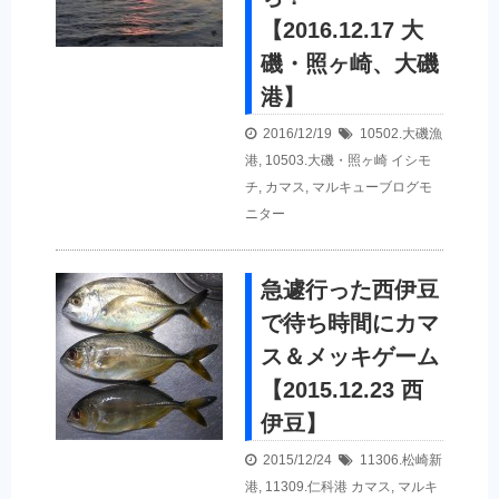
【2016.12.17 大
磯・照ヶ崎、大磯
港】
2016/12/19
10502.大磯漁
港
,
10503.大磯・照ヶ崎
イシモ
チ
,
カマス
,
マルキューブログモ
ニター
急遽行った西伊豆
で待ち時間にカマ
ス＆メッキゲーム
【2015.12.23 西
伊豆】
2015/12/24
11306.松崎新
港
,
11309.仁科港
カマス
,
マルキ