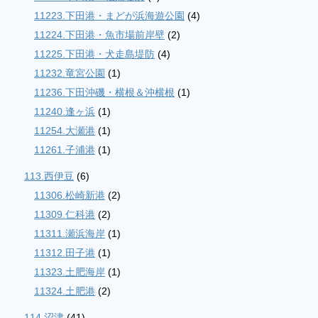
11223.下田港・まどが浜海遊公園
(4)
11224.下田港・魚市場前岸壁
(2)
11225.下田港・犬走島堤防
(4)
11232.竜宮公園
(1)
11236.下田沖磯・横根＆沖横根
(1)
11240.逢ヶ浜
(1)
11254.大瀬港
(1)
11261.子浦港
(1)
113.西伊豆
(6)
11306.松崎新港
(2)
11309.仁科港
(2)
11311.瀬浜海岸
(1)
11312.田子港
(1)
11323.土肥海岸
(1)
11324.土肥港
(2)
114.沼津
(41)