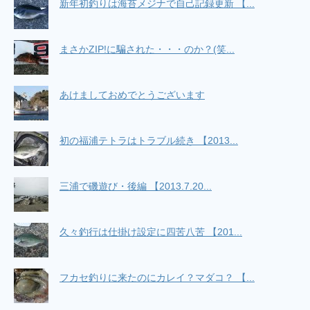
新年初釣りは海苔メジナで自己記録更新 【...
まさかZIP!に騙された・・・のか？(笑...
あけましておめでとうございます
初の福浦テトラはトラブル続き 【2013...
三浦で磯遊び・後編 【2013.7.20...
久々釣行は仕掛け設定に四苦八苦 【201...
フカセ釣りに来たのにカレイ？マダコ？ 【...