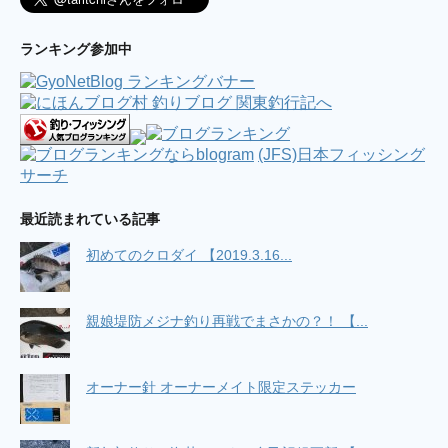
ランキング参加中
(JFS)日本フィッシング
サーチ
最近読まれている記事
初めてのクロダイ 【2019.3.16...
親娘堤防メジナ釣り再戦でまさかの？！ 【...
オーナー針 オーナーメイト限定ステッカー