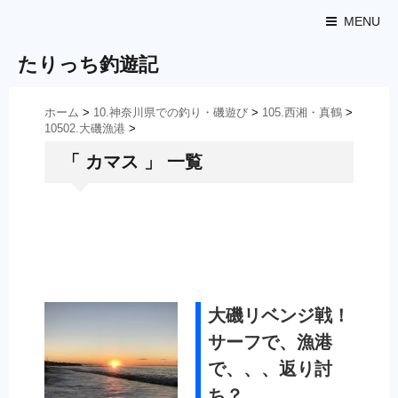
MENU
たりっち釣遊記
ホーム
>
10.神奈川県での釣り・磯遊び
>
105.西湘・真鶴
>
10502.大磯漁港
>
「 カマス 」 一覧
大磯リベンジ戦！
サーフで、漁港
で、、、返り討
ち？