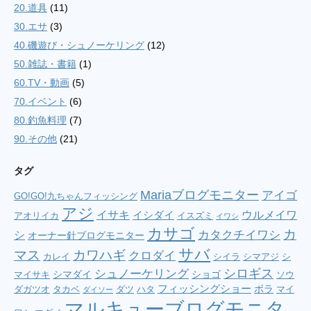
20.道具
(11)
30.エサ
(3)
40.磯遊び・シュノーケリング
(12)
50.雑誌・書籍
(1)
60.TV・動画
(5)
70.イベント
(6)
80.釣魚料理
(7)
90.その他
(21)
タグ
Mariaブログモニター
アイゴ
GO!GO!九ちゃんフィッシング
アジ
イサキ
ウルメイワ
イシダイ
アオリイカ
イスズミ
イワシ
カサゴ
カ
シ
カタクチイワシ
オーナー針ブログモニター
サバ
マス
カワハギ
クロダイ
カレイ
シイラ
シマアジ
シ
シロギス
シュノーケリング
シマダイ
ショゴ
マイサキ
ソウ
フィッシングショー
ボラ
ダガツオ
タカベ
ダツ
ハタ
マイ
ダイソー
マルキューブログモニタ