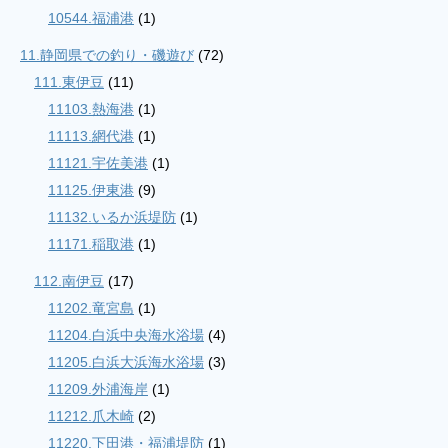
10544.福浦港
(1)
11.静岡県での釣り・磯遊び
(72)
111.東伊豆
(11)
11103.熱海港
(1)
11113.網代港
(1)
11121.宇佐美港
(1)
11125.伊東港
(9)
11132.いるか浜堤防
(1)
11171.稲取港
(1)
112.南伊豆
(17)
11202.竜宮島
(1)
11204.白浜中央海水浴場
(4)
11205.白浜大浜海水浴場
(3)
11209.外浦海岸
(1)
11212.爪木崎
(2)
11220.下田港・福浦堤防
(1)