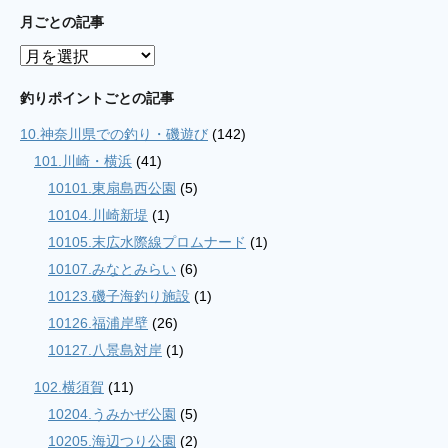
月ごとの記事
月
ご
と
釣りポイントごとの記事
の
10.神奈川県での釣り・磯遊び
(142)
記
事
101.川崎・横浜
(41)
10101.東扇島西公園
(5)
10104.川崎新堤
(1)
10105.末広水際線プロムナード
(1)
10107.みなとみらい
(6)
10123.磯子海釣り施設
(1)
10126.福浦岸壁
(26)
10127.八景島対岸
(1)
102.横須賀
(11)
10204.うみかぜ公園
(5)
10205.海辺つり公園
(2)