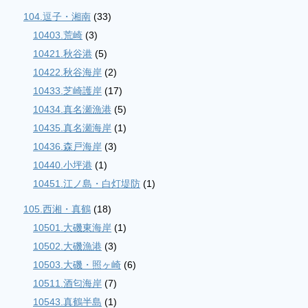
104.逗子・湘南
(33)
10403.荒崎
(3)
10421.秋谷港
(5)
10422.秋谷海岸
(2)
10433.芝崎護岸
(17)
10434.真名瀬漁港
(5)
10435.真名瀬海岸
(1)
10436.森戸海岸
(3)
10440.小坪港
(1)
10451.江ノ島・白灯堤防
(1)
105.西湘・真鶴
(18)
10501.大磯東海岸
(1)
10502.大磯漁港
(3)
10503.大磯・照ヶ崎
(6)
10511.酒匂海岸
(7)
10543.真鶴半島
(1)