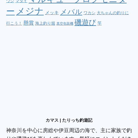
ワシ
マダイ
メジナ
ー
メバル
メッキ
ワカシ
大ちゃんの釣りに
磯遊び
懸賞
竿
行こう！
海上釣り堀
真空包装機
カマス | たりっち釣遊記
神奈川を中心に房総や伊豆周辺の海で、主に家族で釣