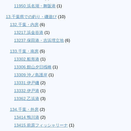
11950.浜名湖・舞阪港
(1)
13.千葉県での釣り・磯遊び
(10)
132.千葉・内房
(6)
13217.浜金谷港
(1)
13237.保田港・吉浜埋立地
(6)
133.千葉・南房
(5)
13302.船形港
(1)
13306.館山夕日桟橋
(1)
13309.沖ノ島護岸
(1)
13331.伊戸磯
(2)
13332.伊戸港
(1)
13362.乙浜港
(3)
134.千葉・外房
(2)
13414.鴨川港
(2)
13415.前原フィッシャリーナ
(1)