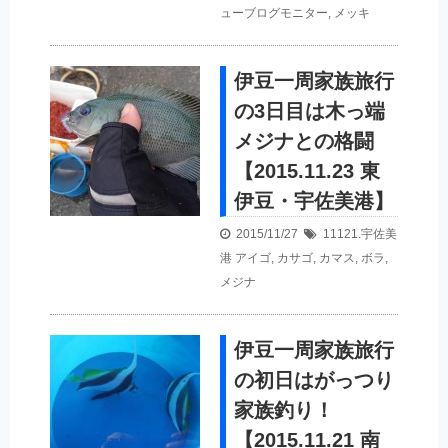
ューブログモニター
,
メッキ
伊豆一周家族旅行
の3日目は木っ端
メジナとの格闘
【2015.11.23 東
伊豆・宇佐美港】
2015/11/27
11121.宇佐美
港
アイゴ
,
カサゴ
,
カマス
,
ボラ
,
メジナ
伊豆一周家族旅行
の初日はがっつり
家族釣り！
【2015.11.21 南