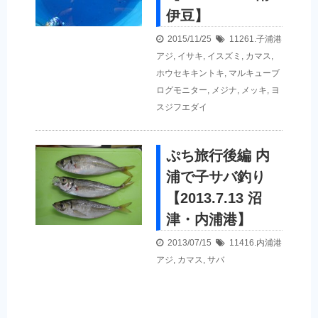
伊豆】
2015/11/25
11261.子浦港
アジ
,
イサキ
,
イスズミ
,
カマス
,
ホウセキキントキ
,
マルキューブ
ログモニター
,
メジナ
,
メッキ
,
ヨ
スジフエダイ
ぷち旅行後編 内
浦で子サバ釣り
【2013.7.13 沼
津・内浦港】
2013/07/15
11416.内浦港
アジ
,
カマス
,
サバ