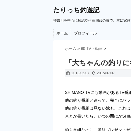
たりっち釣遊記
神奈川を中心に房総や伊豆周辺の海で、主に家族
ホーム
プロフィール
ホーム
>
60.TV・動画
>
「大ちゃんの釣りに
2013/06/07
2015/07/07
SHIMANO TVにも動画があるT
他の釣り番組と違って、完全にバラ
他の釣り番組は見ない嫁も、これは
※とか書いたら、いつの間にかSHI
釣り番組なのに、番組プレゼントが