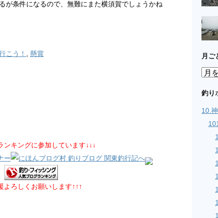
るが条件になるので、無難にまた横須賀でしょうかね
行こう！
,
懸賞
月ご
月
ご
と
釣り
の
10
記
事
1
グランキングに参加しています↓↓↓
応援よろしくお願いします↑↑↑