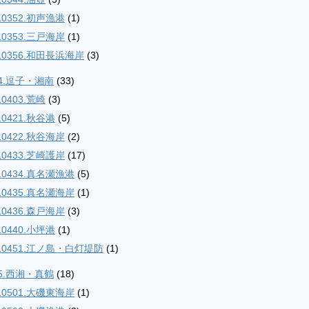
10352.初声漁港
(1)
10353.三戸海岸
(1)
10356.和田長浜海岸
(3)
04.逗子・湘南
(33)
10403.荒崎
(3)
10421.秋谷港
(5)
10422.秋谷海岸
(2)
10433.芝崎護岸
(17)
10434.真名瀬漁港
(5)
10435.真名瀬海岸
(1)
10436.森戸海岸
(3)
10440.小坪港
(1)
10451.江ノ島・白灯堤防
(1)
05.西湘・真鶴
(18)
10501.大磯東海岸
(1)