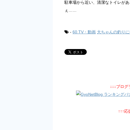
駐車場から近い、清潔なトイレがあ
ぇ……
-
60.TV・動画
大ちゃんの釣りに
↓↓↓ブロ
↑↑↑