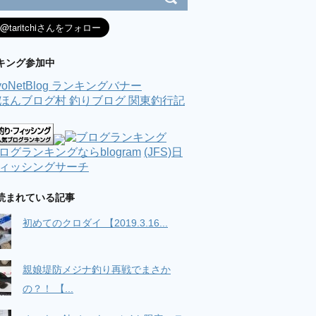
キング参加中
(JFS)日
ィッシングサーチ
読まれている記事
初めてのクロダイ 【2019.3.16...
親娘堤防メジナ釣り再戦でまさか
の？！ 【...