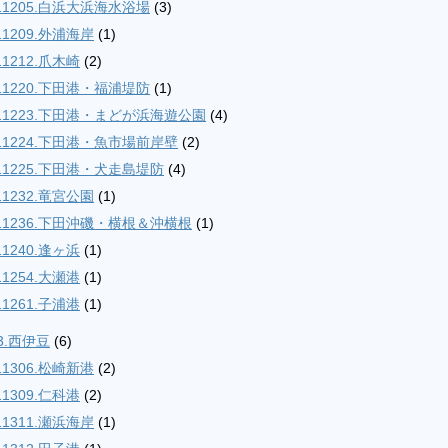
11205.白浜大浜海水浴場
(3)
11209.外浦海岸
(1)
11212.爪木崎
(2)
11220.下田港・福浦堤防
(1)
11223.下田港・まどが浜海遊公園
(4)
11224.下田港・魚市場前岸壁
(2)
11225.下田港・犬走島堤防
(4)
11232.竜宮公園
(1)
11236.下田沖磯・横根＆沖横根
(1)
11240.逢ヶ浜
(1)
11254.大瀬港
(1)
11261.子浦港
(1)
3.西伊豆
(6)
11306.松崎新港
(2)
11309.仁科港
(2)
11311.瀬浜海岸
(1)