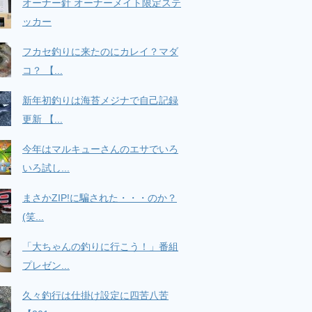
オーナー針 オーナーメイト限定ステ
ッカー
フカセ釣りに来たのにカレイ？マダ
コ？ 【...
新年初釣りは海苔メジナで自己記録
更新 【...
今年はマルキューさんのエサでいろ
いろ試し...
まさかZIP!に騙された・・・のか？
(笑...
「大ちゃんの釣りに行こう！」番組
プレゼン...
久々釣行は仕掛け設定に四苦八苦