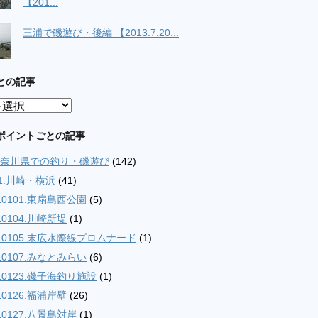
【201...
三浦で磯遊び・後編 【2013.7.20...
との記事
ポイントごとの記事
.神奈川県での釣り・磯遊び
(142)
01.川崎・横浜
(41)
10101.東扇島西公園
(5)
10104.川崎新堤
(1)
10105.末広水際線プロムナード
(1)
10107.みなとみらい
(6)
10123.磯子海釣り施設
(1)
10126.福浦岸壁
(26)
10127.八景島対岸
(1)