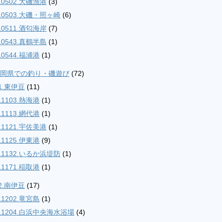
10502.大磯漁港
(3)
10503.大磯・照ヶ崎
(6)
10511.酒匂海岸
(7)
10543.真鶴半島
(1)
10544.福浦港
(1)
.静岡県での釣り・磯遊び
(72)
1.東伊豆
(11)
11103.熱海港
(1)
11113.網代港
(1)
11121.宇佐美港
(1)
11125.伊東港
(9)
11132.いるか浜堤防
(1)
11171.稲取港
(1)
2.南伊豆
(17)
11202.竜宮島
(1)
11204.白浜中央海水浴場
(4)