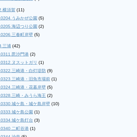
2.横須賀
(11)
10204.うみかぜ公園
(5)
10205.海辺つり公園
(2)
10206.三春町岸壁
(5)
3.三浦
(42)
10311.毘沙門港
(2)
10312.ヌスットガリ
(1)
10322.三崎港・白灯堤防
(9)
10323.三崎港・旧魚市場前
(1)
10324.三崎港・花暮岸壁
(5)
10328.三崎・みうら海王
(2)
10330.城ケ島・城ケ島岸壁
(10)
10333.城ケ島公園
(1)
10334.城ケ島灯台
(3)
10340.二町谷港
(1)
10344.油壺
(5)