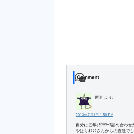
Comment
匿名
より:
2013年7月1日 1:59 PM
自分は去年ｵﾀﾌｸｿｰｽ詰め合わ
やはりｵﾀﾌｸさんからの直送で