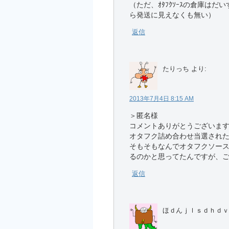
（ただ、ｵﾀﾌｸｿｰｽの倉庫は
ら発送に見えなくも無い）
返信
たりっち
より:
2013年7月4日 8:15 AM
＞匿名様
コメントありがとうございま
オタフク詰め合わせ当選され
そもそもなんでオタフクソー
るのかと思ってたんですが、ご
返信
ほｄんｊｌｓｄｈｄｖ