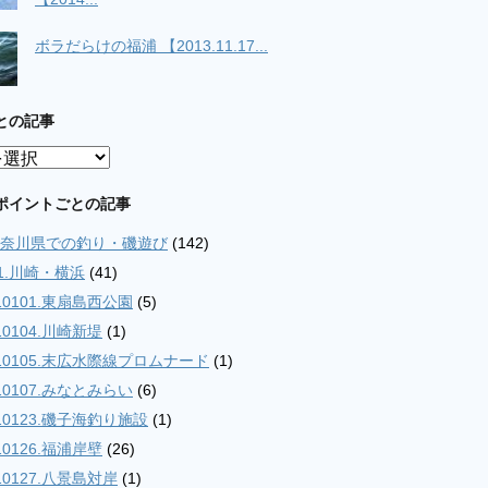
ボラだらけの福浦 【2013.11.17...
との記事
ポイントごとの記事
.神奈川県での釣り・磯遊び
(142)
01.川崎・横浜
(41)
10101.東扇島西公園
(5)
10104.川崎新堤
(1)
10105.末広水際線プロムナード
(1)
10107.みなとみらい
(6)
10123.磯子海釣り施設
(1)
10126.福浦岸壁
(26)
10127.八景島対岸
(1)