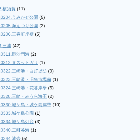
2.横須賀
(11)
10204.うみかぜ公園
(5)
10205.海辺つり公園
(2)
10206.三春町岸壁
(5)
3.三浦
(42)
10311.毘沙門港
(2)
10312.ヌスットガリ
(1)
10322.三崎港・白灯堤防
(9)
10323.三崎港・旧魚市場前
(1)
10324.三崎港・花暮岸壁
(5)
10328.三崎・みうら海王
(2)
10330.城ケ島・城ケ島岸壁
(10)
10333.城ケ島公園
(1)
10334.城ケ島灯台
(3)
10340.二町谷港
(1)
10344.油壺
(5)