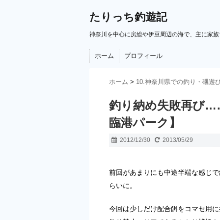
たりっち釣遊記
神奈川を中心に房総や伊豆周辺の海で、主に家族
ホーム
プロフィール
ホーム
>
10.神奈川県での釣り・磯遊
釣り納め失敗再び…… 
臨港パーク】
2012/12/30
2013/05/29
前回があまりにも中途半端な感じで
らいに。
今回は少しだけ配合餌をコマセ用に