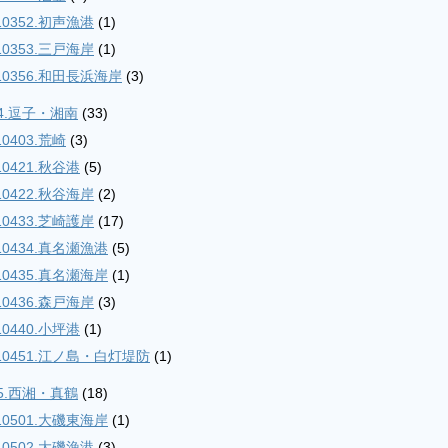
10352.初声漁港
(1)
10353.三戸海岸
(1)
10356.和田長浜海岸
(3)
04.逗子・湘南
(33)
10403.荒崎
(3)
10421.秋谷港
(5)
10422.秋谷海岸
(2)
10433.芝崎護岸
(17)
10434.真名瀬漁港
(5)
10435.真名瀬海岸
(1)
10436.森戸海岸
(3)
10440.小坪港
(1)
10451.江ノ島・白灯堤防
(1)
05.西湘・真鶴
(18)
10501.大磯東海岸
(1)
10502.大磯漁港
(3)