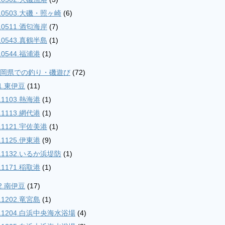
10503.大磯・照ヶ崎
(6)
10511.酒匂海岸
(7)
10543.真鶴半島
(1)
10544.福浦港
(1)
.静岡県での釣り・磯遊び
(72)
1.東伊豆
(11)
11103.熱海港
(1)
11113.網代港
(1)
11121.宇佐美港
(1)
11125.伊東港
(9)
11132.いるか浜堤防
(1)
11171.稲取港
(1)
2.南伊豆
(17)
11202.竜宮島
(1)
11204.白浜中央海水浴場
(4)