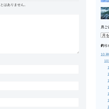
ことはありません。
月ご
月
ご
と
釣り
の
10
記
事
1