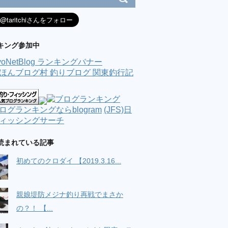
キング参加中
(JFS)日
ィッシングサーチ
読まれている記事
初めてのクロダイ 【2019.3.16...
親娘堤防メジナ釣り再戦でまさか
の？！ 【...