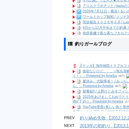
そらの駅。 / なぎさ★ＧＵＭ
アリエクでポチッと / kazu
2026年7月11日・横浜 / る
ワールドカップ観戦 / メジ
現状報告２０２６年６月 / Last 
9月から12月中旬までの釣果！ 
南房夜磯で夜な夜なフカセアジ
久しぶりの投稿(o^^o)❤︎ 
ログ
釣りガールブログ
(9/18 18:40)
スイスポ納車しました！！ /
けんぢーは元気ですよ！ / 
ブログ引っ越します / 今週も鯵釣
福浦岸壁・台風15号被害状況 / 
【マンガ】海外病院トラブルフ
久々の漕がないボート釣り in 
食欲ないけど、、、 / 秋丸
11:50)
く！』」Powered by Ameba
(8/7)
ILOVEタカノハ鯛、、(^^) 
夏休み、大阪帰省！ / みっ
2017年8月19日釣行 【淡路
ん。」Powered by Ameba
(8/7)
(8/28 12:39)
新番組‼️ / 上野ひとみオフィシャル
横浜アジング（腐ったコマセの
2025年あけましておめでとうご
7／22 神子元島 カメネ す
life(´T`d)☆」Powered by Ameba
(1/
そうだ！釣りに行こう( ´艸`)
(7/27 03
YouTube更新♪美しい魚と景
連日！？横浜港湾部バチ調査 
オフィシャルブログ「aricoの Fishing L
ダブルヘッダー2017( ﾟ∀ﾟ) 
#にゃ #ピュリナケア社会応援団 @mo
PREV
釣り納め失敗 【2012.1
グ Powered by Ameba
”2017.01.29房総ボートエ
(9/26)
NEXT
2013年の初釣り 【2013
両軸カゴ釣り始めました。 /
屋久島(今年二度目) / 三原勇希