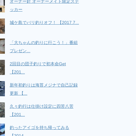
オーナー針 オーナーメイト限定ステ
ッカー
城ケ島でバリ釣りオフ！ 【2017.7...
「大ちゃんの釣りに行こう！」番組
プレゼン...
2回目の団子釣りで初本命Get
【201...
新年初釣りは海苔メジナで自己記録
更新 【...
久々釣行は仕掛け設定に四苦八苦
【201...
釣ったアイゴを持ち帰ってみる
【2014...