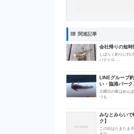
関連記事
会社帰りの短時間
しばらく釣りに行
パクトロ …
LINEグループ釣
い・臨港パーク
土曜日の夜はめんぼ
つも …
みなとみらいで軽
ク】
この日はたまたま子
まで …