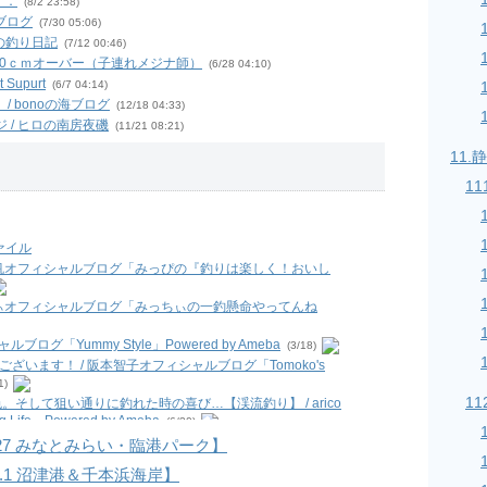
Ｉ．
(8/2 23:58)
のブログ
(7/30 05:06)
いの釣り日記
(7/12 00:46)
ナ30ｃｍオーバー（子連れメジナ師）
(6/28 04:10)
Supurt
(6/7 04:14)
/ bonoの海ブログ
(12/18 04:33)
 / ヒロの南房夜磯
(11/21 08:21)
/ ショウナンスタイルコレクションEーBOS(イーボス)オーナーブ
11
 広く浅く・色んな釣りしよう！楽しもう！
11
(7/26 09:44)
けんぢーの投げ釣り釣遊記
(3/13 08:48)
る？ Season 2
(10/10 05:18)
000
(9/10 15:40)
ァイル
葉山 長者ケ崎 2019.09.06 / ちゃくの釣食作記
(9/8
美帆オフィシャルブログ「みっぴの『釣りは楽しく！おいし
/ ミノルの釣り日記
(6/25 22:05)
ちぃオフィシャルブログ「みっちぃの一釣懸命やってんね
島遠征】太刀魚 ＆ キス釣り / バイク釣行 海釣り & 管釣り
ブログ「Yummy Style」Powered by Ameba
(3/18)
臭いは最悪） / 今週も鯵釣る？
(8/21 01:24)
ざいます！ / 阪本智子オフィシャルブログ「Tomoko's
るするスルルー♯3 笠地蔵、掛けてもバラせばサメになるの巻 /
1)
:00)
11
色。そして狙い通りに釣れた時の喜び…【渓流釣り】 / arico
/ ☆逆風は振り返れば追い風になる☆
(5/2 05:03)
ife」Powered by Ameba
(6/30)
/ 魚を釣りたい。
(4/16 23:19)
npetit_jp #cat #kitty... / 相沢くれはオフィシャルブロ
2.27 みなとみらい・臨港パーク】
ギング” / 釣り中毒を脱出するブログ
(2/1 11:12)
.1.1 沼津港＆千本浜海岸】
 海と風と嫁の機嫌
(6/27)
(10/18 03:49)