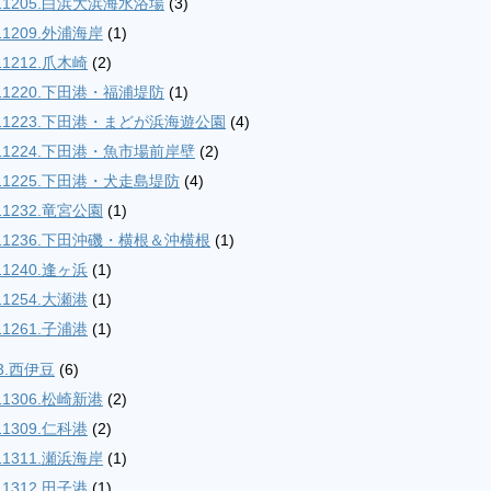
11205.白浜大浜海水浴場
(3)
11209.外浦海岸
(1)
11212.爪木崎
(2)
11220.下田港・福浦堤防
(1)
11223.下田港・まどが浜海遊公園
(4)
11224.下田港・魚市場前岸壁
(2)
11225.下田港・犬走島堤防
(4)
11232.竜宮公園
(1)
11236.下田沖磯・横根＆沖横根
(1)
11240.逢ヶ浜
(1)
11254.大瀬港
(1)
11261.子浦港
(1)
3.西伊豆
(6)
11306.松崎新港
(2)
11309.仁科港
(2)
11311.瀬浜海岸
(1)
11312.田子港
(1)