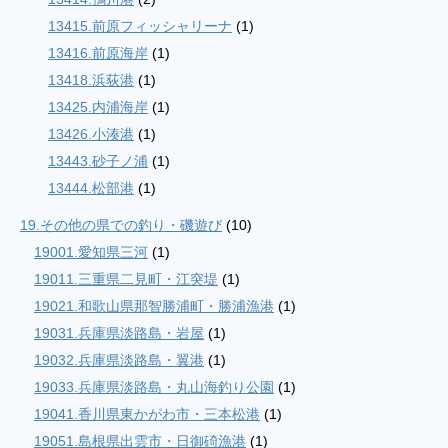
13415.前原フィッシャリーナ
(1)
13416.前原海岸
(1)
13418.浜荻港
(1)
13425.内浦海岸
(1)
13426.小湊港
(1)
13443.砂子ノ浦
(1)
13444.松部港
(1)
19.その他の県での釣り・磯遊び
(10)
19001.愛知県三河
(1)
19011.三重県二見町・江突堤
(1)
19021.和歌山県那智勝浦町・勝浦漁港
(1)
19031.兵庫県淡路島・岩屋
(1)
19032.兵庫県淡路島・翼港
(1)
19033.兵庫県淡路島・丸山海釣り公園
(1)
19041.香川県東かがわ市・三本松港
(1)
19051.島根県出雲市・日御碕漁港
(1)