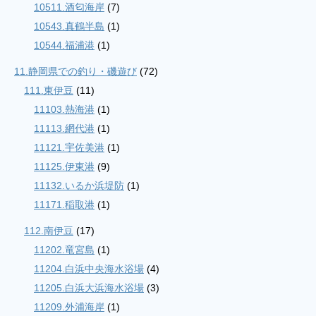
10511.酒匂海岸
(7)
10543.真鶴半島
(1)
10544.福浦港
(1)
11.静岡県での釣り・磯遊び
(72)
111.東伊豆
(11)
11103.熱海港
(1)
11113.網代港
(1)
11121.宇佐美港
(1)
11125.伊東港
(9)
11132.いるか浜堤防
(1)
11171.稲取港
(1)
112.南伊豆
(17)
11202.竜宮島
(1)
11204.白浜中央海水浴場
(4)
11205.白浜大浜海水浴場
(3)
11209.外浦海岸
(1)