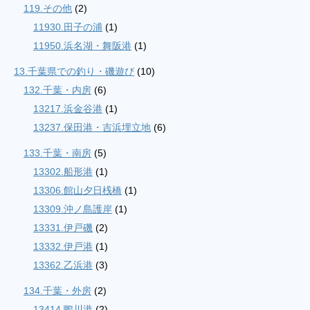
119.その他
(2)
11930.田子の浦
(1)
11950.浜名湖・舞阪港
(1)
13.千葉県での釣り・磯遊び
(10)
132.千葉・内房
(6)
13217.浜金谷港
(1)
13237.保田港・吉浜埋立地
(6)
133.千葉・南房
(5)
13302.船形港
(1)
13306.館山夕日桟橋
(1)
13309.沖ノ島護岸
(1)
13331.伊戸磯
(2)
13332.伊戸港
(1)
13362.乙浜港
(3)
134.千葉・外房
(2)
13414.鴨川港
(2)