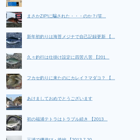
まさかZIP!に騙された・・・のか？(笑...
新年初釣りは海苔メジナで自己記録更新 【...
久々釣行は仕掛け設定に四苦八苦 【201...
フカセ釣りに来たのにカレイ？マダコ？ 【...
あけましておめでとうございます
初の福浦テトラはトラブル続き 【2013...
三浦で磯遊び・後編 【2013.7.20...