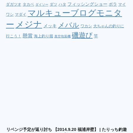
フィッシングショー
ボラ
ダガツオ
タカベ
ダツ
ハタ
マイ
ダイソー
マルキューブログモニタ
ワシ
マダイ
メジナ
ー
メバル
メッキ
ワカシ
大ちゃんの釣りに
磯遊び
懸賞
竿
行こう！
海上釣り堀
真空包装機
リベンジ予定が返り討ち 【2014.9.20 福浦岸壁】 | たりっち釣遊