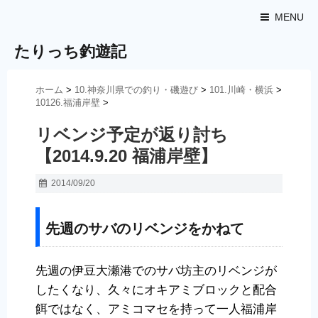
MENU
たりっち釣遊記
ホーム
>
10.神奈川県での釣り・磯遊び
>
101.川崎・横浜
>
10126.福浦岸壁
>
リベンジ予定が返り討ち
【2014.9.20 福浦岸壁】
2014/09/20
先週のサバのリベンジをかねて
先週の伊豆大瀬港でのサバ坊主のリベンジが
したくなり、久々にオキアミブロックと配合
餌ではなく、アミコマセを持って一人福浦岸