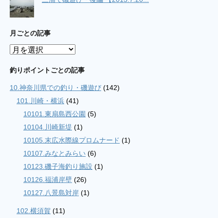
月ごとの記事
月
ご
と
釣りポイントごとの記事
の
10.神奈川県での釣り・磯遊び
(142)
記
事
101.川崎・横浜
(41)
10101.東扇島西公園
(5)
10104.川崎新堤
(1)
10105.末広水際線プロムナード
(1)
10107.みなとみらい
(6)
10123.磯子海釣り施設
(1)
10126.福浦岸壁
(26)
10127.八景島対岸
(1)
102.横須賀
(11)