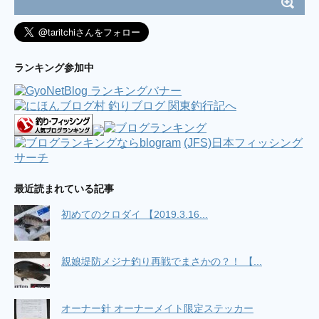
連日！？横浜港湾部バチ調査 / ☆逆風は振り返
れば追い風になる☆
(5/2 05:03)
ダブルヘッダー2017( ﾟ∀ﾟ) / 魚を釣りたい。
(4/16 23:19)
”2017.01.29房総ボートエギング” / 釣り中毒を
ランキング参加中
脱出するブログ
(2/1 11:12)
両軸カゴ釣り始めました。 / 海と風と嫁の機嫌
(10/18 03:49)
ブログ休止のお知らせ＆お礼 / 今宵も酒の肴を
もとめて
(6/2 13:40)
雨でも釣りに行く。フィネスシーバス /
NoSEABASS NoLIFE ～シーバス釣荒記～
(JFS)日本フィッシング
(3/19
08:06)
サーチ
ここ最近の釣活 / ただひたすら竿をふる
(2/9
07:24)
最近読まれている記事
4/19 西湘ショアジギング / リーマンSEの釣れ
ない釣りブログ
(4/24 15:08)
真鯛釣るぜ！初タイラバin東京湾 / ［車で横浜
初めてのクロダイ 【2019.3.16...
釣行］ 初心者釣り師 純のブログ
(5/6 02:45)
12/23洲崎カワハギ（船） / らくらくバイク釣
り！（旧：だいたい福浦にいます）
(12/24 03:49)
親娘堤防メジナ釣り再戦でまさかの？！ 【...
Powered by livedoor 相互RSS
オーナー針 オーナーメイト限定ステッカー