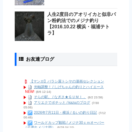
人生2度目のアオリイカと似非パ
ン粉釣法でのメジナ釣り
【2016.10.22 横浜・福浦テト
ラ】
お友達ブログ
【マンガ】バラシ屋トシヤの漫画セレクション
光軸調整！ / しげちゃんの釣りとハイエース
NEW!
(8/6 12:14)
そらの駅。 / なぎさ★ＧＵＭＩ．
(8/2 23:58)
アリエクでポチッと / kazuのブログ
(7/30
05:06)
2026年7月11日・横浜 / るいの釣り日記
(7/12
00:46)
ワールドカップ観戦 / メジナ30ｃｍオーバー
（子連れメジナ師）
(6/28 04:10)