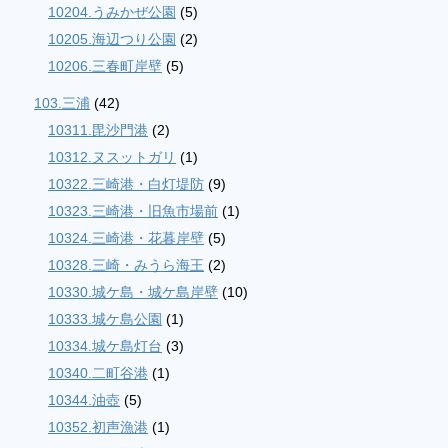
10204.うみかぜ公園
(5)
10205.海辺つり公園
(2)
10206.三春町岸壁
(5)
103.三浦
(42)
10311.毘沙門港
(2)
10312.ヌスットガリ
(1)
10322.三崎港・白灯堤防
(9)
10323.三崎港・旧魚市場前
(1)
10324.三崎港・花暮岸壁
(5)
10328.三崎・みうら海王
(2)
10330.城ケ島・城ケ島岸壁
(10)
10333.城ケ島公園
(1)
10334.城ケ島灯台
(3)
10340.二町谷港
(1)
10344.油壺
(5)
10352.初声漁港
(1)