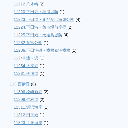
11212.爪木崎
(2)
11220.下田港・福浦堤防
(1)
11223.下田港・まどが浜海遊公園
(4)
11224.下田港・魚市場前岸壁
(2)
11225.下田港・犬走島堤防
(4)
11232.竜宮公園
(1)
11236.下田沖磯・横根＆沖横根
(1)
11240.逢ヶ浜
(1)
11254.大瀬港
(1)
11261.子浦港
(1)
113.西伊豆
(6)
11306.松崎新港
(2)
11309.仁科港
(2)
11311.瀬浜海岸
(1)
11312.田子港
(1)
11323.土肥海岸
(1)