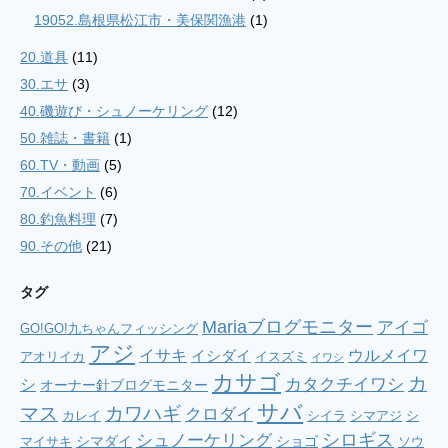
19052.島根県松江市・美保関漁港
(1)
20.道具
(11)
30.エサ
(3)
40.磯遊び・シュノーケリング
(12)
50.雑誌・書籍
(1)
60.TV・動画
(5)
70.イベント
(6)
80.釣魚料理
(7)
90.その他
(21)
タグ
Mariaブログモニター
アイゴ
GO!GO!九ちゃんフィッシング
アジ
イサキ
ウルメイワ
イシダイ
アオリイカ
イスズミ
イワシ
カサゴ
カ
シ
カタクチイワシ
オーナー針ブログモニター
サバ
マス
カワハギ
クロダイ
カレイ
シイラ
シマアジ
シ
シロギス
シュノーケリング
シマダイ
ショゴ
マイサキ
ソウ