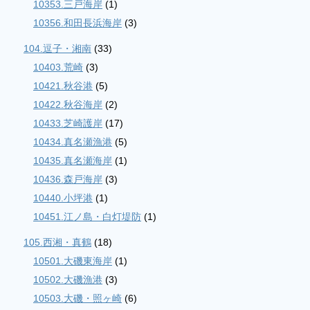
10353.三戸海岸
(1)
10356.和田長浜海岸
(3)
104.逗子・湘南
(33)
10403.荒崎
(3)
10421.秋谷港
(5)
10422.秋谷海岸
(2)
10433.芝崎護岸
(17)
10434.真名瀬漁港
(5)
10435.真名瀬海岸
(1)
10436.森戸海岸
(3)
10440.小坪港
(1)
10451.江ノ島・白灯堤防
(1)
105.西湘・真鶴
(18)
10501.大磯東海岸
(1)
10502.大磯漁港
(3)
10503.大磯・照ヶ崎
(6)