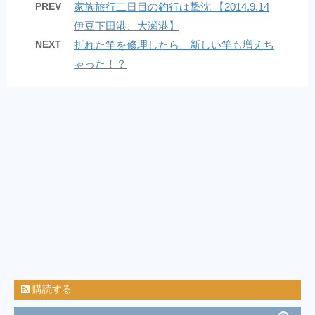
現状報告２０２６年６月 / Last Supurt
(6/7
PREV
家族旅行二日目の釣行は撃沈 【2014.9.14
04:14)
伊豆下田港、大瀬港】
9月から12月中旬までの釣果！ / bonoの海ブロ
グ
(12/18 04:33)
NEXT
折れた竿を修理したら、新しい竿も増えち
南房夜磯で夜な夜なフカセアジ / ヒロの南房夜
磯
(11/21 08:21)
ゃった！？
久しぶりの投稿(o^^o)❤︎ / ショウナンスタイル
コレクションEーBOS(イーボス)オーナーブログ
(9/18
18:40)
スイスポ納車しました！！ / 広く浅く・色んな
釣りしよう！楽しもう！
(7/26 09:44)
けんぢーは元気ですよ！ / けんぢーの投げ釣り
釣遊記
(3/13 08:48)
ブログ引っ越します / 今週も鯵釣る？ Season
2
(10/10 05:18)
福浦岸壁・台風15号被害状況 / 000
(9/10 15:40)
久々の漕がないボート釣り in 葉山 長者ケ
崎 2019.09.06 / ちゃくの釣食作記
(9/8 11:50)
ILOVEタカノハ鯛、、(^^) / ミノルの釣り日記
(6/25 22:05)
2017年8月19日釣行 【淡路島遠征】太刀魚 ＆
キス釣り / バイク釣行 海釣り & 管釣り
(8/28 12:39)
横浜アジング（腐ったコマセの臭いは最悪） /
今週も鯵釣る？
(8/21 01:24)
購読する
7／22 神子元島 カメネ するするスルルー♯3 笠
地蔵、掛けてもバラせばサメになるの巻 / そうだ！釣
りに行こう( ´艸`)
(7/27 03:00)