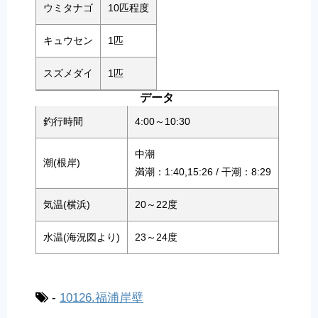
ウミタナゴ
10匹程度
キュウセン
1匹
スズメダイ
1匹
データ
釣行時間
4:00～10:30
中潮
潮(根岸)
満潮：1:40,15:26 / 干潮：8:29
気温(横浜)
20～22度
水温(海況図より)
23～24度
-
10126.福浦岸壁