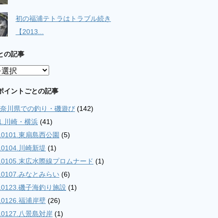
初の福浦テトラはトラブル続き
【2013...
との記事
ポイントごとの記事
.神奈川県での釣り・磯遊び
(142)
01.川崎・横浜
(41)
10101.東扇島西公園
(5)
10104.川崎新堤
(1)
10105.末広水際線プロムナード
(1)
10107.みなとみらい
(6)
10123.磯子海釣り施設
(1)
10126.福浦岸壁
(26)
10127.八景島対岸
(1)