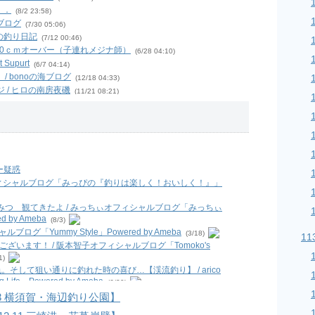
Ｉ．
(8/2 23:58)
のブログ
(7/30 05:06)
いの釣り日記
(7/12 00:46)
ナ30ｃｍオーバー（子連れメジナ師）
(6/28 04:10)
Supurt
(6/7 04:14)
/ bonoの海ブログ
(12/18 04:33)
 / ヒロの南房夜磯
(11/21 08:21)
/ ショウナンスタイルコレクションEーBOS(イーボス)オーナーブ
 広く浅く・色んな釣りしよう！楽しもう！
(7/26 09:44)
けんぢーの投げ釣り釣遊記
(3/13 08:48)
る？ Season 2
(10/10 05:18)
000
(9/10 15:40)
ー疑惑
葉山 長者ケ崎 2019.09.06 / ちゃくの釣食作記
(9/8
フィシャルブログ「みっぴの『釣りは楽しく！おいしく！』」
/ ミノルの釣り日記
(6/25 22:05)
つ 観てきたよ / みっちぃオフィシャルブログ「みっちぃ
島遠征】太刀魚 ＆ キス釣り / バイク釣行 海釣り & 管釣り
by Ameba
(8/3)
ブログ「Yummy Style」Powered by Ameba
(3/18)
11
臭いは最悪） / 今週も鯵釣る？
(8/21 01:24)
ざいます！ / 阪本智子オフィシャルブログ「Tomoko's
るするスルルー♯3 笠地蔵、掛けてもバラせばサメになるの巻 /
1)
:00)
色。そして狙い通りに釣れた時の喜び…【渓流釣り】 / arico
/ ☆逆風は振り返れば追い風になる☆
(5/2 05:03)
ife」Powered by Ameba
(6/30)
/ 魚を釣りたい。
(4/16 23:19)
npetit_jp #cat #kitty... / 相沢くれはオフィシャルブロ
0.3 横須賀・海辺釣り公園】
ギング” / 釣り中毒を脱出するブログ
(2/1 11:12)