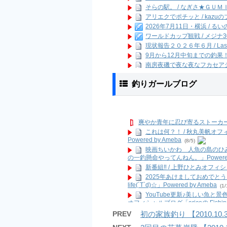
そらの駅。 / なぎさ★ＧＵＭ
アリエクでポチッと / kazu
2026年7月11日・横浜 / る
ワールドカップ観戦 / メジ
現状報告２０２６年６月 / Last 
9月から12月中旬までの釣果！ 
南房夜磯で夜な夜なフカセアジ
久しぶりの投稿(o^^o)❤︎ 
ログ
釣りガールブログ
(9/18 18:40)
スイスポ納車しました！！ /
けんぢーは元気ですよ！ / 
ブログ引っ越します / 今週も鯵釣
福浦岸壁・台風15号被害状況 / 
爽やか青年に忍び寄るストーカ
久々の漕がないボート釣り in 
これは何？！ / 秋丸美帆オ
11:50)
Powered by Ameba
(8/5)
ILOVEタカノハ鯛、、(^^) 
映画ちいかわ 人魚の島のひみ
2017年8月19日釣行 【淡路
の一釣懸命やってんねん。」Powered 
(8/28 12:39)
新番組‼️ / 上野ひとみオフィシャル
横浜アジング（腐ったコマセの
2025年あけましておめでとうご
7／22 神子元島 カメネ す
life(´T`d)☆」Powered by Ameba
(1/
そうだ！釣りに行こう( ´艸`)
(7/27 03
YouTube更新♪美しい魚と景
連日！？横浜港湾部バチ調査 
オフィシャルブログ「aricoの Fishing L
ダブルヘッダー2017( ﾟ∀ﾟ) 
#にゃ #ピュリナケア社会応援団 @mo
PREV
初の家族釣り 【2010.1
グ Powered by Ameba
”2017.01.29房総ボートエ
(9/26)