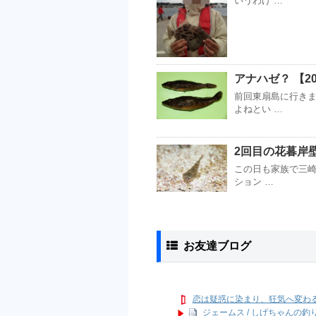
いうわけ …
アナハゼ？ 【20
前回東扇島に行き
よねとい …
2回目の花暮岸壁 
この日も家族で三崎
ション …
お友達ブログ
恋は疑惑に染まり、狂気へ変わ
ジェームス / しげちゃんの