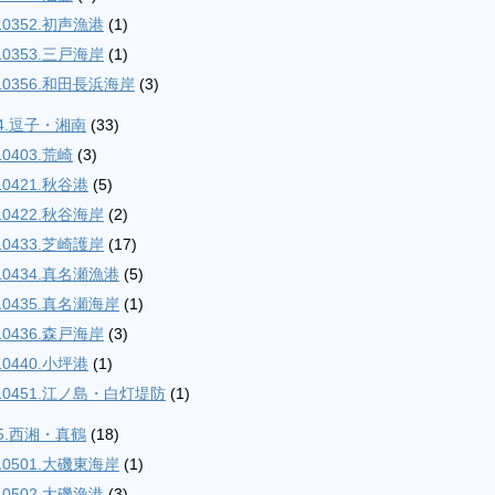
10352.初声漁港
(1)
10353.三戸海岸
(1)
10356.和田長浜海岸
(3)
04.逗子・湘南
(33)
10403.荒崎
(3)
10421.秋谷港
(5)
10422.秋谷海岸
(2)
10433.芝崎護岸
(17)
10434.真名瀬漁港
(5)
10435.真名瀬海岸
(1)
10436.森戸海岸
(3)
10440.小坪港
(1)
10451.江ノ島・白灯堤防
(1)
05.西湘・真鶴
(18)
10501.大磯東海岸
(1)
10502.大磯漁港
(3)