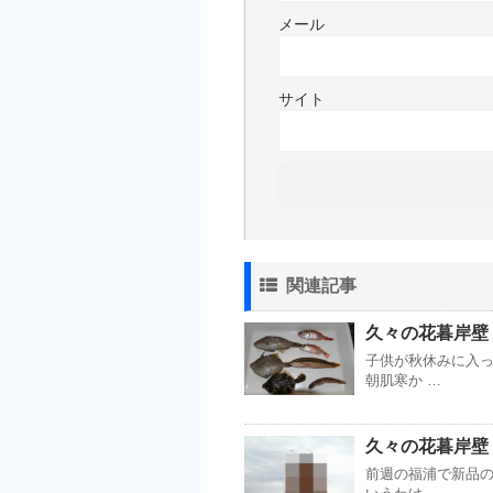
メール
サイト
関連記事
久々の花暮岸壁 【
子供が秋休みに入
朝肌寒か …
久々の花暮岸壁 【
前週の福浦で新品の