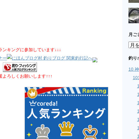
月ご
月
グランキングに参加しています↓↓↓
ご
と
釣り
の
10
記
応援よろしくお願いします↑↑↑
事
1