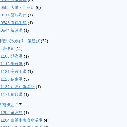
10503.大磯・照ヶ崎
(6)
10511.酒匂海岸
(7)
10543.真鶴半島
(1)
10544.福浦港
(1)
.静岡県での釣り・磯遊び
(72)
1.東伊豆
(11)
11103.熱海港
(1)
11113.網代港
(1)
11121.宇佐美港
(1)
11125.伊東港
(9)
11132.いるか浜堤防
(1)
11171.稲取港
(1)
2.南伊豆
(17)
11202.竜宮島
(1)
11204.白浜中央海水浴場
(4)