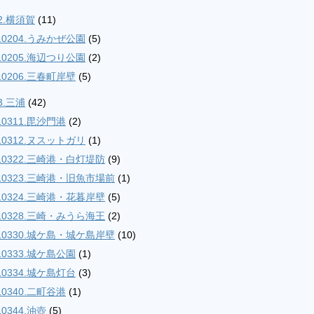
2.横須賀
(11)
10204.うみかぜ公園
(5)
10205.海辺つり公園
(2)
10206.三春町岸壁
(5)
3.三浦
(42)
10311.毘沙門港
(2)
10312.ヌスットガリ
(1)
10322.三崎港・白灯堤防
(9)
10323.三崎港・旧魚市場前
(1)
10324.三崎港・花暮岸壁
(5)
10328.三崎・みうら海王
(2)
10330.城ケ島・城ケ島岸壁
(10)
10333.城ケ島公園
(1)
10334.城ケ島灯台
(3)
10340.二町谷港
(1)
10344.油壺
(5)