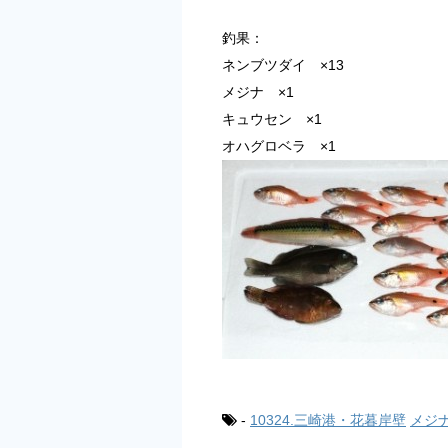
釣果：
ネンブツダイ ×13
メジナ ×1
キュウセン ×1
オハグロベラ ×1
-
10324.三崎港・花暮岸壁
メジ