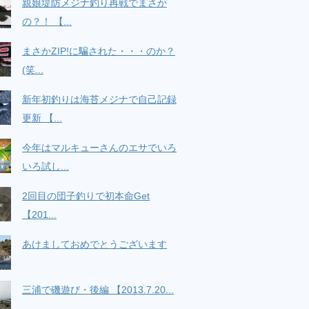
親娘堤防メジナ釣り再戦でまさか
の？！ 【...
まさかZIP!に騙された・・・のか？
(笑...
新年初釣りは海苔メジナで自己記録
更新 【...
今年はマルキューさんのエサでいろ
いろ試し...
2回目の団子釣りで初本命Get
【201...
あけましておめでとうございます
三浦で磯遊び・後編 【2013.7.20...