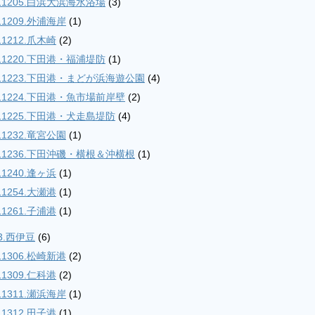
11205.白浜大浜海水浴場
(3)
11209.外浦海岸
(1)
11212.爪木崎
(2)
11220.下田港・福浦堤防
(1)
11223.下田港・まどが浜海遊公園
(4)
11224.下田港・魚市場前岸壁
(2)
11225.下田港・犬走島堤防
(4)
11232.竜宮公園
(1)
11236.下田沖磯・横根＆沖横根
(1)
11240.逢ヶ浜
(1)
11254.大瀬港
(1)
11261.子浦港
(1)
3.西伊豆
(6)
11306.松崎新港
(2)
11309.仁科港
(2)
11311.瀬浜海岸
(1)
11312.田子港
(1)