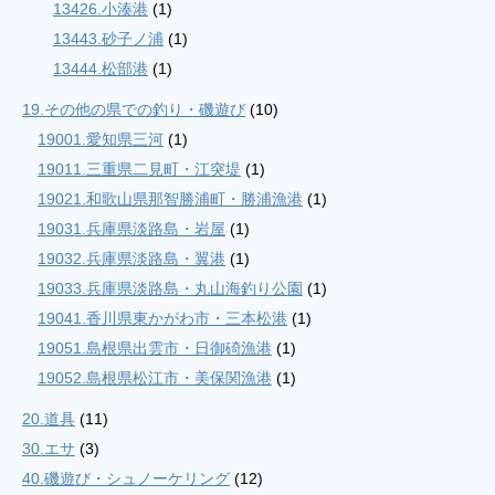
13426.小湊港
(1)
13443.砂子ノ浦
(1)
13444.松部港
(1)
19.その他の県での釣り・磯遊び
(10)
19001.愛知県三河
(1)
19011.三重県二見町・江突堤
(1)
19021.和歌山県那智勝浦町・勝浦漁港
(1)
19031.兵庫県淡路島・岩屋
(1)
19032.兵庫県淡路島・翼港
(1)
19033.兵庫県淡路島・丸山海釣り公園
(1)
19041.香川県東かがわ市・三本松港
(1)
19051.島根県出雲市・日御碕漁港
(1)
19052.島根県松江市・美保関漁港
(1)
20.道具
(11)
30.エサ
(3)
40.磯遊び・シュノーケリング
(12)