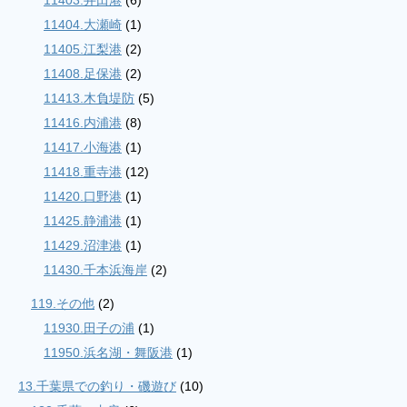
11403.井田港
(6)
11404.大瀬崎
(1)
11405.江梨港
(2)
11408.足保港
(2)
11413.木負堤防
(5)
11416.内浦港
(8)
11417.小海港
(1)
11418.重寺港
(12)
11420.口野港
(1)
11425.静浦港
(1)
11429.沼津港
(1)
11430.千本浜海岸
(2)
119.その他
(2)
11930.田子の浦
(1)
11950.浜名湖・舞阪港
(1)
13.千葉県での釣り・磯遊び
(10)