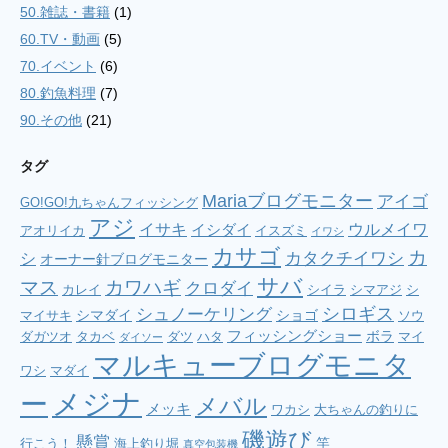
50.雑誌・書籍
(1)
60.TV・動画
(5)
70.イベント
(6)
80.釣魚料理
(7)
90.その他
(21)
タグ
Mariaブログモニター
アイゴ
GO!GO!九ちゃんフィッシング
アジ
イサキ
ウルメイワ
イシダイ
アオリイカ
イスズミ
イワシ
カサゴ
カ
シ
カタクチイワシ
オーナー針ブログモニター
サバ
マス
カワハギ
クロダイ
カレイ
シイラ
シマアジ
シ
シロギス
シュノーケリング
シマダイ
ショゴ
マイサキ
ソウ
フィッシングショー
ボラ
ダガツオ
タカベ
ダツ
ハタ
マイ
ダイソー
マルキューブログモニタ
ワシ
マダイ
メジナ
ー
メバル
メッキ
ワカシ
大ちゃんの釣りに
磯遊び
懸賞
竿
行こう！
海上釣り堀
真空包装機