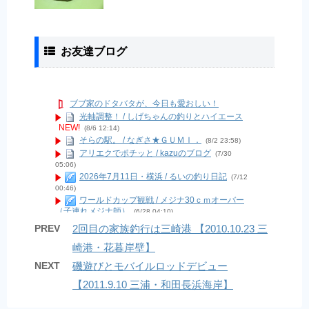
お友達ブログ
ブブ家のドタバタが、今日も愛おしい！
光軸調整！ / しげちゃんの釣りとハイエース
NEW!
(8/6 12:14)
そらの駅。 / なぎさ★ＧＵＭＩ．
(8/2 23:58)
アリエクでポチッと / kazuのブログ
(7/30
05:06)
2026年7月11日・横浜 / るいの釣り日記
(7/12
00:46)
ワールドカップ観戦 / メジナ30ｃｍオーバー
（子連れメジナ師）
(6/28 04:10)
現状報告２０２６年６月 / Last Supurt
(6/7
PREV
2回目の家族釣行は三崎港 【2010.10.23 三
04:14)
崎港・花暮岸壁】
9月から12月中旬までの釣果！ / bonoの海ブロ
グ
(12/18 04:33)
NEXT
磯遊びとモバイルロッドデビュー
南房夜磯で夜な夜なフカセアジ / ヒロの南房夜
磯
(11/21 08:21)
【2011.9.10 三浦・和田長浜海岸】
久しぶりの投稿(o^^o)❤︎ / ショウナンスタイル
コレクションEーBOS(イーボス)オーナーブログ
(9/18