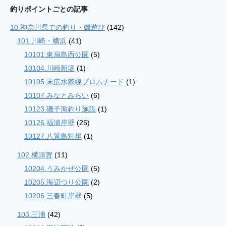
と
釣りポイントごとの記事
の
10.神奈川県での釣り・磯遊び
(142)
記
事
101.川崎・横浜
(41)
10101.東扇島西公園
(5)
10104.川崎新堤
(1)
10105.末広水際線プロムナード
(1)
10107.みなとみらい
(6)
10123.磯子海釣り施設
(1)
10126.福浦岸壁
(26)
10127.八景島対岸
(1)
102.横須賀
(11)
10204.うみかぜ公園
(5)
10205.海辺つり公園
(2)
10206.三春町岸壁
(5)
103.三浦
(42)