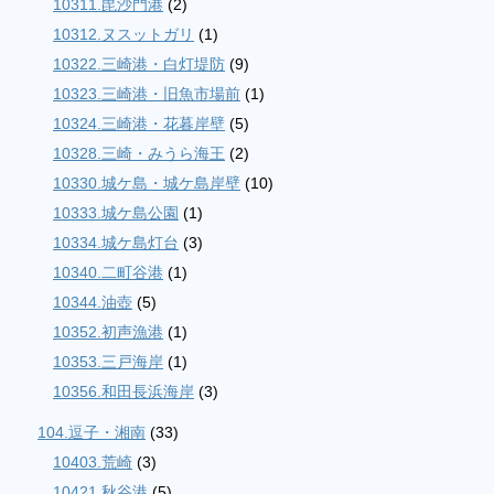
10311.毘沙門港
(2)
10312.ヌスットガリ
(1)
10322.三崎港・白灯堤防
(9)
10323.三崎港・旧魚市場前
(1)
10324.三崎港・花暮岸壁
(5)
10328.三崎・みうら海王
(2)
10330.城ケ島・城ケ島岸壁
(10)
10333.城ケ島公園
(1)
10334.城ケ島灯台
(3)
10340.二町谷港
(1)
10344.油壺
(5)
10352.初声漁港
(1)
10353.三戸海岸
(1)
10356.和田長浜海岸
(3)
104.逗子・湘南
(33)
10403.荒崎
(3)
10421.秋谷港
(5)