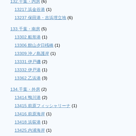
132.千葉・内房
(6)
13217.浜金谷港
(1)
13237.保田港・吉浜埋立地
(6)
133.千葉・南房
(5)
13302.船形港
(1)
13306.館山夕日桟橋
(1)
13309.沖ノ島護岸
(1)
13331.伊戸磯
(2)
13332.伊戸港
(1)
13362.乙浜港
(3)
134.千葉・外房
(2)
13414.鴨川港
(2)
13415.前原フィッシャリーナ
(1)
13416.前原海岸
(1)
13418.浜荻港
(1)
13425.内浦海岸
(1)