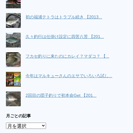
初の福浦テトラはトラブル続き 【2013...
久々釣行は仕掛け設定に四苦八苦 【201...
フカセ釣りに来たのにカレイ？マダコ？ 【...
今年はマルキューさんのエサでいろいろ試し...
2回目の団子釣りで初本命Get 【201...
月ごとの記事
月
ご