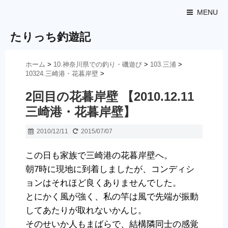
MENU
たりっち釣遊記
ホーム
>
10.神奈川県での釣り・磯遊び
>
103.三浦
>
10324.三崎港・花暮岸壁
>
2回目の花暮岸壁 【2010.12.11
三崎港・花暮岸壁】
2010/12/11
2015/07/07
この日も家族で三崎港の花暮岸壁へ。
朝7時に現地に到着しましたが、コンディシ
ョンはそれほど良くありませんでした。
とにかく風が強く、私の竿は風で先端が振動
してあたりが取れないかんじ。
そのせいか人もまばらで、結構隣同士の感覚