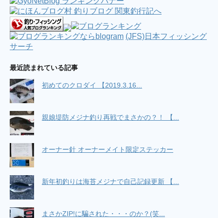
(10/18 03:49)
ブログ休止のお知らせ＆お礼 / 今宵も酒の肴を
もとめて
(6/2 13:40)
雨でも釣りに行く。フィネスシーバス /
NoSEABASS NoLIFE ～シーバス釣荒記～
(JFS)日本フィッシング
(3/19
08:06)
サーチ
ここ最近の釣活 / ただひたすら竿をふる
(2/9
07:24)
最近読まれている記事
4/19 西湘ショアジギング / リーマンSEの釣れ
ない釣りブログ
(4/24 15:08)
真鯛釣るぜ！初タイラバin東京湾 / ［車で横浜
初めてのクロダイ 【2019.3.16...
釣行］ 初心者釣り師 純のブログ
(5/6 02:45)
12/23洲崎カワハギ（船） / らくらくバイク釣
り！（旧：だいたい福浦にいます）
(12/24 03:49)
親娘堤防メジナ釣り再戦でまさかの？！ 【...
Powered by livedoor 相互RSS
オーナー針 オーナーメイト限定ステッカー
新年初釣りは海苔メジナで自己記録更新 【...
まさかZIP!に騙された・・・のか？(笑...