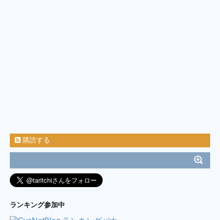
18:40)
スイスポ納車しました！！ / 広く浅く・色んな
釣りしよう！楽しもう！
(7/26 09:44)
けんぢーは元気ですよ！ / けんぢーの投げ釣り
釣遊記
(3/13 08:48)
ブログ引っ越します / 今週も鯵釣る？ Season
2
(10/10 05:18)
福浦岸壁・台風15号被害状況 / 000
(9/10 15:40)
久々の漕がないボート釣り in 葉山 長者ケ
崎 2019.09.06 / ちゃくの釣食作記
(9/8 11:50)
ILOVEタカノハ鯛、、(^^) / ミノルの釣り日記
(6/25 22:05)
2017年8月19日釣行 【淡路島遠征】太刀魚 ＆
キス釣り / バイク釣行 海釣り & 管釣り
(8/28 12:39)
横浜アジング（腐ったコマセの臭いは最悪） /
今週も鯵釣る？
(8/21 01:24)
購読する
7／22 神子元島 カメネ するするスルルー♯3 笠
地蔵、掛けてもバラせばサメになるの巻 / そうだ！釣
りに行こう( ´艸`)
(7/27 03:00)
連日！？横浜港湾部バチ調査 / ☆逆風は振り返
れば追い風になる☆
(5/2 05:03)
ダブルヘッダー2017( ﾟ∀ﾟ) / 魚を釣りたい。
(4/16 23:19)
”2017.01.29房総ボートエギング” / 釣り中毒を
ランキング参加中
脱出するブログ
(2/1 11:12)
両軸カゴ釣り始めました。 / 海と風と嫁の機嫌