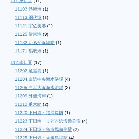
111.東伊豆
(11)
11103.熱海港
(1)
11113.網代港
(1)
11121.宇佐美港
(1)
11125.伊東港
(9)
11132.いるか浜堤防
(1)
11171.稲取港
(1)
112.南伊豆
(17)
11202.竜宮島
(1)
11204.白浜中央海水浴場
(4)
11205.白浜大浜海水浴場
(3)
11209.外浦海岸
(1)
11212.爪木崎
(2)
11220.下田港・福浦堤防
(1)
11223.下田港・まどが浜海遊公園
(4)
11224.下田港・魚市場前岸壁
(2)
11225.下田港・犬走島堤防
(4)