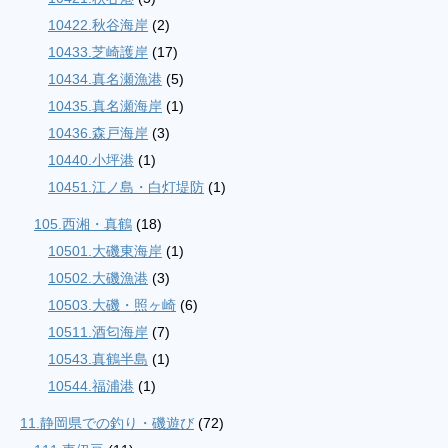
10422.秋谷海岸
(2)
10433.芝崎護岸
(17)
10434.真名瀬漁港
(5)
10435.真名瀬海岸
(1)
10436.森戸海岸
(3)
10440.小坪港
(1)
10451.江ノ島・白灯堤防
(1)
105.西湘・真鶴
(18)
10501.大磯東海岸
(1)
10502.大磯漁港
(3)
10503.大磯・照ヶ崎
(6)
10511.酒匂海岸
(7)
10543.真鶴半島
(1)
10544.福浦港
(1)
11.静岡県での釣り・磯遊び
(72)