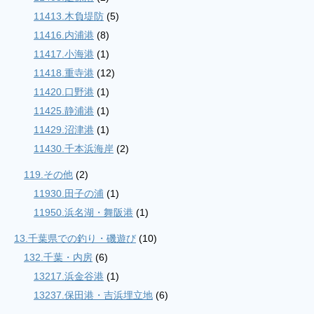
11413.木負堤防
(5)
11416.内浦港
(8)
11417.小海港
(1)
11418.重寺港
(12)
11420.口野港
(1)
11425.静浦港
(1)
11429.沼津港
(1)
11430.千本浜海岸
(2)
119.その他
(2)
11930.田子の浦
(1)
11950.浜名湖・舞阪港
(1)
13.千葉県での釣り・磯遊び
(10)
132.千葉・内房
(6)
13217.浜金谷港
(1)
13237.保田港・吉浜埋立地
(6)