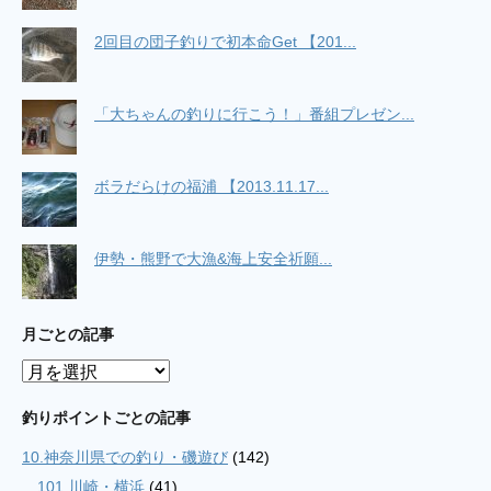
2回目の団子釣りで初本命Get 【201...
「大ちゃんの釣りに行こう！」番組プレゼン...
ボラだらけの福浦 【2013.11.17...
伊勢・熊野で大漁&海上安全祈願...
月ごとの記事
月
ご
と
釣りポイントごとの記事
の
10.神奈川県での釣り・磯遊び
(142)
記
事
101.川崎・横浜
(41)