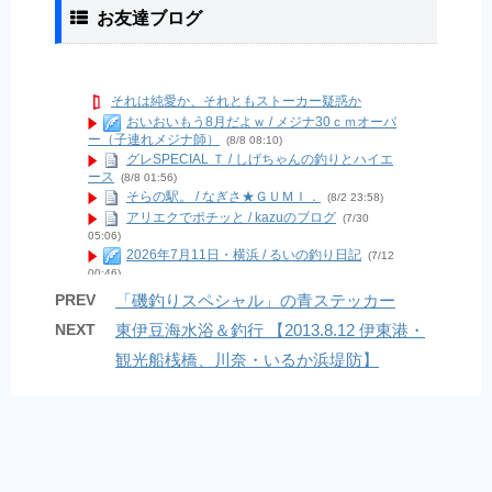
お友達ブログ
それは純愛か、それともストーカー疑惑か
おいおいもう8月だよｗ / メジナ30ｃｍオーバ
ー（子連れメジナ師）
(8/8 08:10)
グレSPECIAL Ｔ / しげちゃんの釣りとハイエ
ース
(8/8 01:56)
そらの駅。 / なぎさ★ＧＵＭＩ．
(8/2 23:58)
アリエクでポチッと / kazuのブログ
(7/30
05:06)
2026年7月11日・横浜 / るいの釣り日記
(7/12
00:46)
現状報告２０２６年６月 / Last Supurt
(6/7
PREV
「磯釣りスペシャル」の青ステッカー
04:14)
NEXT
東伊豆海水浴＆釣行 【2013.8.12 伊東港・
9月から12月中旬までの釣果！ / bonoの海ブロ
グ
(12/18 04:33)
観光船桟橋、川奈・いるか浜堤防】
南房夜磯で夜な夜なフカセアジ / ヒロの南房夜
磯
(11/21 08:21)
久しぶりの投稿(o^^o)❤︎ / ショウナンスタイル
コレクションEーBOS(イーボス)オーナーブログ
(9/18
18:40)
スイスポ納車しました！！ / 広く浅く・色んな
釣りしよう！楽しもう！
(7/26 09:44)