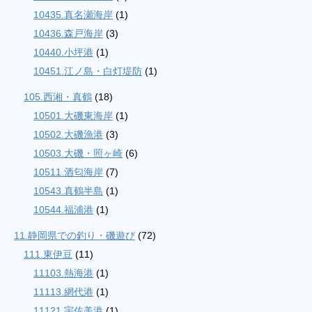
10435.真名瀬海岸
(1)
10436.森戸海岸
(3)
10440.小坪港
(1)
10451.江ノ島・白灯堤防
(1)
105.西湘・真鶴
(18)
10501.大磯東海岸
(1)
10502.大磯漁港
(3)
10503.大磯・照ヶ崎
(6)
10511.酒匂海岸
(7)
10543.真鶴半島
(1)
10544.福浦港
(1)
11.静岡県での釣り・磯遊び
(72)
111.東伊豆
(11)
11103.熱海港
(1)
11113.網代港
(1)
11121.宇佐美港
(1)