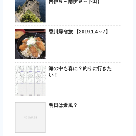
西伊豆～南伊豆～下田】
香川帰省旅 【2019.1.4～7】
海の中も春に？釣りに行きた
い！
明日は爆風？