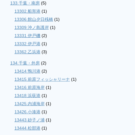
133.千葉・南房
(5)
13302.船形港
(1)
13306.館山夕日桟橋
(1)
13309.沖ノ島護岸
(1)
13331.伊戸磯
(2)
13332.伊戸港
(1)
13362.乙浜港
(3)
134.千葉・外房
(2)
13414.鴨川港
(2)
13415.前原フィッシャリーナ
(1)
13416.前原海岸
(1)
13418.浜荻港
(1)
13425.内浦海岸
(1)
13426.小湊港
(1)
13443.砂子ノ浦
(1)
13444.松部港
(1)