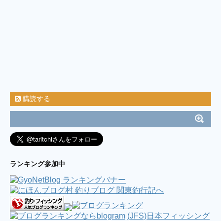
けんぢーは元気ですよ！ / けんぢーの投げ釣り
釣遊記
(3/13 08:48)
ブログ引っ越します / 今週も鯵釣る？ Season
2
(10/10 05:18)
福浦岸壁・台風15号被害状況 / 000
(9/10 15:40)
久々の漕がないボート釣り in 葉山 長者ケ
崎 2019.09.06 / ちゃくの釣食作記
(9/8 11:50)
ILOVEタカノハ鯛、、(^^) / ミノルの釣り日記
(6/25 22:05)
2017年8月19日釣行 【淡路島遠征】太刀魚 ＆
キス釣り / バイク釣行 海釣り & 管釣り
(8/28 12:39)
横浜アジング（腐ったコマセの臭いは最悪） /
購読する
今週も鯵釣る？
(8/21 01:24)
7／22 神子元島 カメネ するするスルルー♯3 笠
地蔵、掛けてもバラせばサメになるの巻 / そうだ！釣
りに行こう( ´艸`)
(7/27 03:00)
連日！？横浜港湾部バチ調査 / ☆逆風は振り返
れば追い風になる☆
(5/2 05:03)
ダブルヘッダー2017( ﾟ∀ﾟ) / 魚を釣りたい。
(4/16 23:19)
ランキング参加中
”2017.01.29房総ボートエギング” / 釣り中毒を
脱出するブログ
(2/1 11:12)
両軸カゴ釣り始めました。 / 海と風と嫁の機嫌
(10/18 03:49)
ブログ休止のお知らせ＆お礼 / 今宵も酒の肴を
もとめて
(6/2 13:40)
(JFS)日本フィッシング
雨でも釣りに行く。フィネスシーバス /