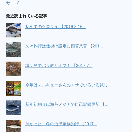
サーチ
NoSEABASS NoLIFE ～シーバス釣荒記～
(3/19
08:06)
ここ最近の釣活 / ただひたすら竿をふる
(2/9
最近読まれている記事
07:24)
4/19 西湘ショアジギング / リーマンSEの釣れ
初めてのクロダイ 【2019.3.16...
ない釣りブログ
(4/24 15:08)
真鯛釣るぜ！初タイラバin東京湾 / ［車で横浜
釣行］ 初心者釣り師 純のブログ
(5/6 02:45)
12/23洲崎カワハギ（船） / らくらくバイク釣
久々釣行は仕掛け設定に四苦八苦 【201...
り！（旧：だいたい福浦にいます）
(12/24 03:49)
Powered by livedoor 相互RSS
城ケ島でバリ釣りオフ！ 【2017.7...
今年はマルキューさんのエサでいろいろ試し...
新年初釣りは海苔メジナで自己記録更新 【...
渋かった、冬の沼津家族釣行 【2017...