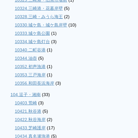
10324.三崎港・花暮岸壁
(5)
10328.三崎・みうら海王
(2)
10330.城ケ島・城ケ島岸壁
(10)
10333.城ケ島公園
(1)
10334.城ケ島灯台
(3)
10340.二町谷港
(1)
10344.油壺
(5)
10352.初声漁港
(1)
10353.三戸海岸
(1)
10356.和田長浜海岸
(3)
104.逗子・湘南
(33)
10403.荒崎
(3)
10421.秋谷港
(5)
10422.秋谷海岸
(2)
10433.芝崎護岸
(17)
10434.真名瀬漁港
(5)