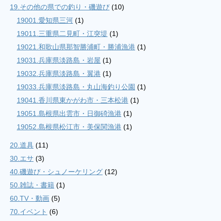
19.その他の県での釣り・磯遊び
(10)
19001.愛知県三河
(1)
19011.三重県二見町・江突堤
(1)
19021.和歌山県那智勝浦町・勝浦漁港
(1)
19031.兵庫県淡路島・岩屋
(1)
19032.兵庫県淡路島・翼港
(1)
19033.兵庫県淡路島・丸山海釣り公園
(1)
19041.香川県東かがわ市・三本松港
(1)
19051.島根県出雲市・日御碕漁港
(1)
19052.島根県松江市・美保関漁港
(1)
20.道具
(11)
30.エサ
(3)
40.磯遊び・シュノーケリング
(12)
50.雑誌・書籍
(1)
60.TV・動画
(5)
70.イベント
(6)