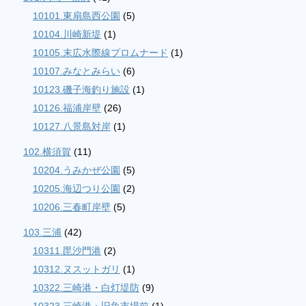
10101.東扇島西公園
(5)
10104.川崎新堤
(1)
10105.末広水際線プロムナード
(1)
10107.みなとみらい
(6)
10123.磯子海釣り施設
(1)
10126.福浦岸壁
(26)
10127.八景島対岸
(1)
102.横須賀
(11)
10204.うみかぜ公園
(5)
10205.海辺つり公園
(2)
10206.三春町岸壁
(5)
103.三浦
(42)
10311.毘沙門港
(2)
10312.ヌスットガリ
(1)
10322.三崎港・白灯堤防
(9)
10323.三崎港・旧魚市場前
(1)