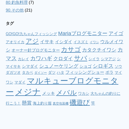
80.釣魚料理
(7)
90.その他
(21)
タグ
Mariaブログモニター
アイゴ
GO!GO!九ちゃんフィッシング
アジ
イサキ
ウルメイワ
イシダイ
アオリイカ
イスズミ
イワシ
カサゴ
カ
シ
カタクチイワシ
オーナー針ブログモニター
サバ
マス
カワハギ
クロダイ
カレイ
シイラ
シマアジ
シ
シロギス
シュノーケリング
シマダイ
ショゴ
マイサキ
ソウ
フィッシングショー
ボラ
ダガツオ
タカベ
ダツ
ハタ
マイ
ダイソー
マルキューブログモニタ
ワシ
マダイ
メジナ
ー
メバル
メッキ
ワカシ
大ちゃんの釣りに
磯遊び
懸賞
竿
行こう！
海上釣り堀
真空包装機