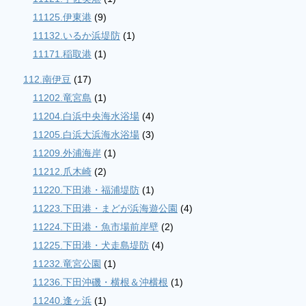
11125.伊東港
(9)
11132.いるか浜堤防
(1)
11171.稲取港
(1)
112.南伊豆
(17)
11202.竜宮島
(1)
11204.白浜中央海水浴場
(4)
11205.白浜大浜海水浴場
(3)
11209.外浦海岸
(1)
11212.爪木崎
(2)
11220.下田港・福浦堤防
(1)
11223.下田港・まどが浜海遊公園
(4)
11224.下田港・魚市場前岸壁
(2)
11225.下田港・犬走島堤防
(4)
11232.竜宮公園
(1)
11236.下田沖磯・横根＆沖横根
(1)
11240.逢ヶ浜
(1)